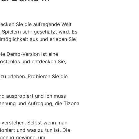
decken Sie die aufregende Welt
n Spielern sehr geschätzt wird. Es
lmöglichkeit aus und erleben Sie
Die Demo-Version ist eine
kostenlos und entdecken Sie,
zu erleben. Probieren Sie die
nd ausprobiert und ich muss
Spannung und Aufregung, die Tizona
u verstehen. Selbst wenn man
ioniert und was zu tun ist. Die
t genug gewinne, um