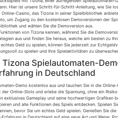
Glücksspiels mit Tizona, einer aufregenden Spielautomaten-
n. Hier ist unsere Schritt-für-Schritt-Anleitung, wie Sie l
 Online-Casino, das Tizona in seiner Spielbibliothek anbiete
Konto, um Zugang zu den kostenlosen Demoversionen der Spie
bibliothek und wählen Sie die Demoversion aus.
d Funktionen von Tizona kennen, während Sie die Demoversio
ategien aus und finden Sie heraus, welche am besten zu Ihn
m echtes Geld zu spielen, können Sie jederzeit zur Echtgeld
tungsvoll zu spielen und Ihre Spielaktivitäten zu überwache
ie Tizona Spielautomaten-Dem
rfahrung in Deutschland
tomaten-Demo kostenlos aus und tauchen Sie in die Online
 der Online-Slots und erlebe die Spannung, ohne ein Risiko
sein exklusives Gameplay und seine hochwertigen Grafiken b
bieren und alle Funktionen des Spiels entdecken. Spielen S
 kennen, bevor Sie um echtes Geld spielen. Genießen Sie d
o-Erfahrung in Deutschland auf eine neue Art und Weise. Pr