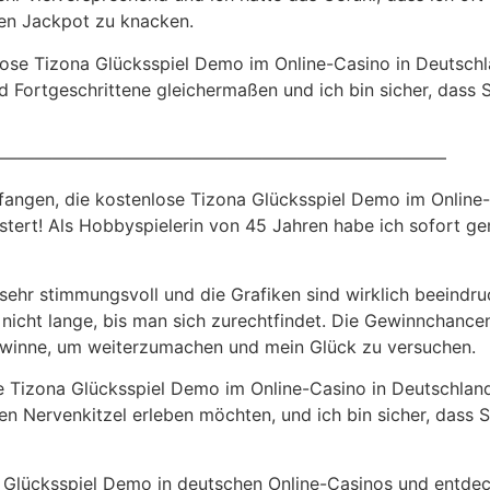
en Jackpot zu knacken.
nlose Tizona Glücksspiel Demo im Online-Casino in Deutschl
d Fortgeschrittene gleichermaßen und ich bin sicher, dass 
—————————————————————————–
fangen, die kostenlose Tizona Glücksspiel Demo im Online-
stert! Als Hobbyspielerin von 45 Jahren habe ich sofort gem
ehr stimmungsvoll und die Grafiken sind wirklich beeindruc
nicht lange, bis man sich zurechtfindet. Die Gewinnchancen
gewinne, um weiterzumachen und mein Glück zu versuchen.
 Tizona Glücksspiel Demo im Online-Casino in Deutschland 
schen Nervenkitzel erleben möchten, und ich bin sicher, dass
a Glücksspiel Demo in deutschen Online-Casinos und entdec