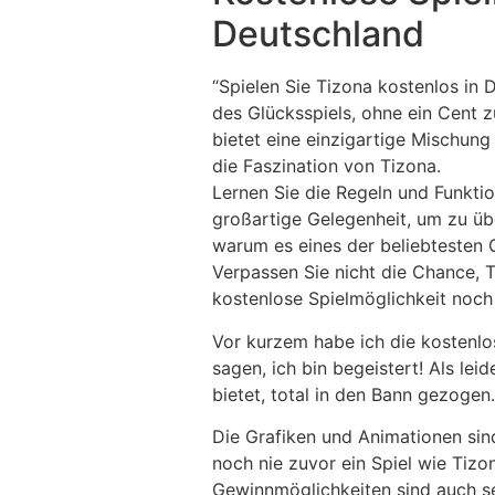
Deutschland
“Spielen Sie Tizona kostenlos in
des Glücksspiels, ohne ein Cent zu
bietet eine einzigartige Mischun
die Faszination von Tizona.
Lernen Sie die Regeln und Funktio
großartige Gelegenheit, um zu üb
warum es eines der beliebtesten G
Verpassen Sie nicht die Chance, T
kostenlose Spielmöglichkeit noch
Vor kurzem habe ich die kostenlo
sagen, ich bin begeistert! Als le
bietet, total in den Bann gezogen.
Die Grafiken und Animationen sin
noch nie zuvor ein Spiel wie Tizon
Gewinnmöglichkeiten sind auch se