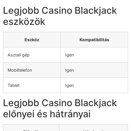
Legjobb Casino Blackjack
eszközök
Eszköz
Kompatibilitás
Asztali gép
Igen
Mobiltelefon
Igen
Tablet
Igen
Legjobb Casino Blackjack
előnyei és hátrányai