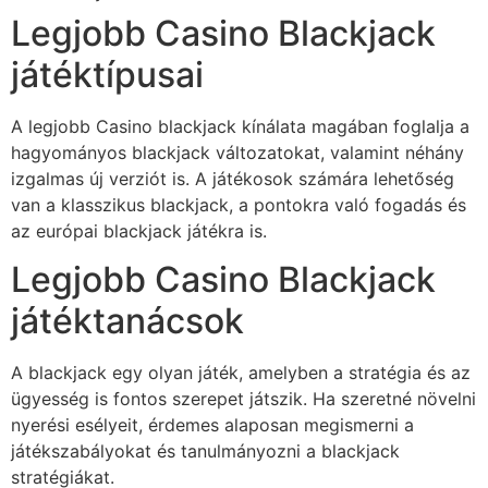
Legjobb Casino Blackjack
játéktípusai
A legjobb Casino blackjack kínálata magában foglalja a
hagyományos blackjack változatokat, valamint néhány
izgalmas új verziót is. A játékosok számára lehetőség
van a klasszikus blackjack, a pontokra való fogadás és
az európai blackjack játékra is.
Legjobb Casino Blackjack
játéktanácsok
A blackjack egy olyan játék, amelyben a stratégia és az
ügyesség is fontos szerepet játszik. Ha szeretné növelni
nyerési esélyeit, érdemes alaposan megismerni a
játékszabályokat és tanulmányozni a blackjack
stratégiákat.