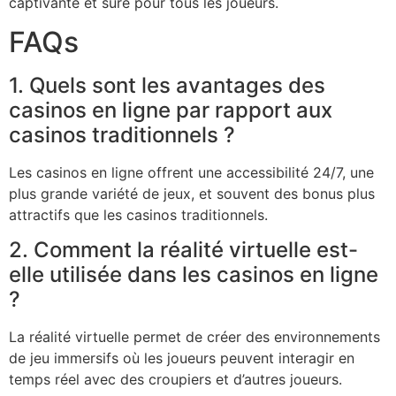
captivante et sûre pour tous les joueurs.
FAQs
1. Quels sont les avantages des
casinos en ligne par rapport aux
casinos traditionnels ?
Les casinos en ligne offrent une accessibilité 24/7, une
plus grande variété de jeux, et souvent des bonus plus
attractifs que les casinos traditionnels.
2. Comment la réalité virtuelle est-
elle utilisée dans les casinos en ligne
?
La réalité virtuelle permet de créer des environnements
de jeu immersifs où les joueurs peuvent interagir en
temps réel avec des croupiers et d’autres joueurs.