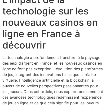
technologie sur les
nouveaux casinos en
ligne en France à
découvrir
La technologie a profondément transformé le paysage
des jeux d’argent en France, et les nouveaux casinos en
ligne ne font pas exception. L’évolution des plateformes
de jeu, intégrant des innovations telles que la réalité
virtuelle, l’intelligence artificielle et la blockchain, a
ouvert de nouvelles perspectives passionnantes pour
les joueurs. Dans cet article, nous explorerons comment
ces avancées technologiques redéfinissent l’expérience
de jeu en ligne et ce que cela signifie pour les joueurs