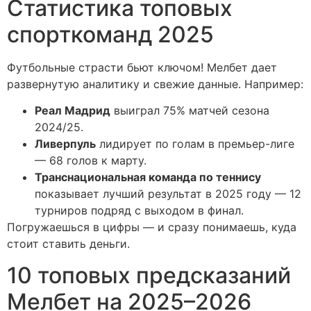
Статистика топовых
спорткоманд 2025
Футбольные страсти бьют ключом! Мелбет дает
развернутую аналитику и свежие данные. Например:
Реал Мадрид
выиграл 75% матчей сезона
2024/25.
Ливерпуль
лидирует по голам в премьер-лиге
— 68 голов к марту.
Транснациональная команда по теннису
показывает лучший результат в 2025 году — 12
турниров подряд с выходом в финал.
Погружаешься в цифры — и сразу понимаешь, куда
стоит ставить деньги.
10 топовых предсказаний
Мелбет на 2025–2026