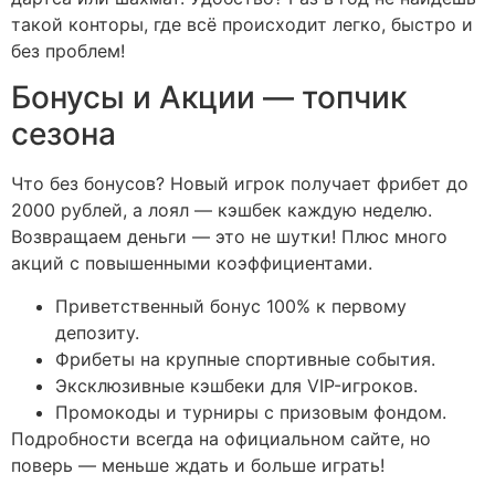
такой конторы, где всё происходит легко, быстро и
без проблем!
Бонусы и Акции — топчик
сезона
Что без бонусов? Новый игрок получает фрибет до
2000 рублей, а лоял — кэшбек каждую неделю.
Возвращаем деньги — это не шутки! Плюс много
акций с повышенными коэффициентами.
Приветственный бонус 100% к первому
депозиту.
Фрибеты на крупные спортивные события.
Эксклюзивные кэшбеки для VIP-игроков.
Промокоды и турниры с призовым фондом.
Подробности всегда на официальном сайте, но
поверь — меньше ждать и больше играть!