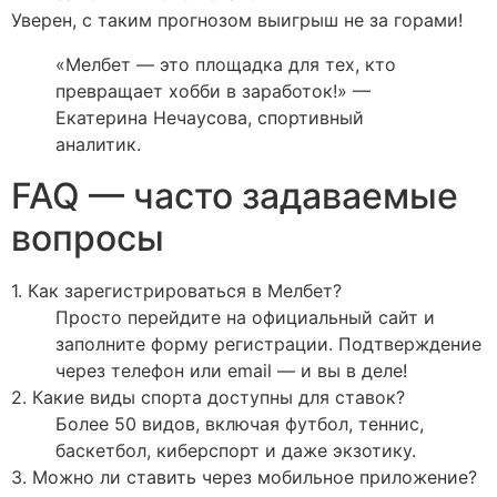
Уверен, с таким прогнозом выигрыш не за горами!
«Мелбет — это площадка для тех, кто
превращает хобби в заработок!» —
Екатерина Нечаусова, спортивный
аналитик.
FAQ — часто задаваемые
вопросы
1. Как зарегистрироваться в Мелбет?
Просто перейдите на официальный сайт и
заполните форму регистрации. Подтверждение
через телефон или email — и вы в деле!
2. Какие виды спорта доступны для ставок?
Более 50 видов, включая футбол, теннис,
баскетбол, киберспорт и даже экзотику.
3. Можно ли ставить через мобильное приложение?