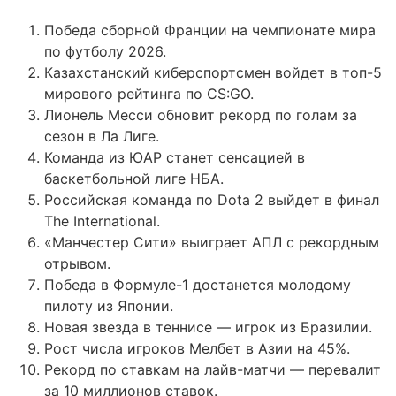
Победа сборной Франции на чемпионате мира
по футболу 2026.
Казахстанский киберспортсмен войдет в топ-5
мирового рейтинга по CS:GO.
Лионель Месси обновит рекорд по голам за
сезон в Ла Лиге.
Команда из ЮАР станет сенсацией в
баскетбольной лиге НБА.
Российская команда по Dota 2 выйдет в финал
The International.
«Манчестер Сити» выиграет АПЛ с рекордным
отрывом.
Победа в Формуле-1 достанется молодому
пилоту из Японии.
Новая звезда в теннисе — игрок из Бразилии.
Рост числа игроков Мелбет в Азии на 45%.
Рекорд по ставкам на лайв-матчи — перевалит
за 10 миллионов ставок.