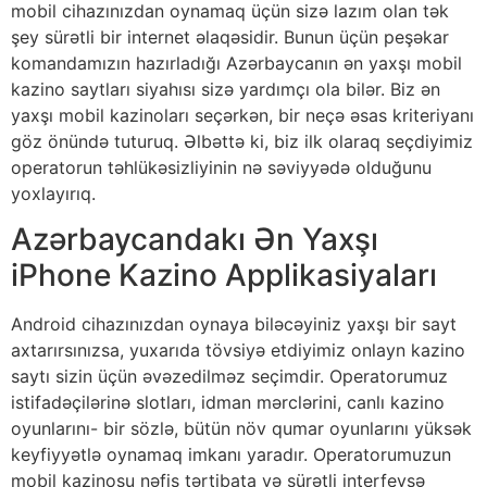
mobil cihazınızdan oynamaq üçün sizə lazım olan tək
şey sürətli bir internet əlaqəsidir. Bunun üçün peşəkar
komandamızın hazırladığı Azərbaycanın ən yaxşı mobil
kazino saytları siyahısı sizə yardımçı ola bilər. Biz ən
yaxşı mobil kazinoları seçərkən, bir neçə əsas kriteriyanı
göz önündə tuturuq. Əlbəttə ki, biz ilk olaraq seçdiyimiz
operatorun təhlükəsizliyinin nə səviyyədə olduğunu
yoxlayırıq.
Azərbaycandakı Ən Yaxşı
iPhone Kazino Applikasiyaları
Android cihazınızdan oynaya biləcəyiniz yaxşı bir sayt
axtarırsınızsa, yuxarıda tövsiyə etdiyimiz onlayn kazino
saytı sizin üçün əvəzedilməz seçimdir. Operatorumuz
istifadəçilərinə slotları, idman mərclərini, canlı kazino
oyunlarını- bir sözlə, bütün növ qumar oyunlarını yüksək
keyfiyyətlə oynamaq imkanı yaradır. Operatorumuzun
mobil kazinosu nəfis tərtibata və sürətli interfeysə