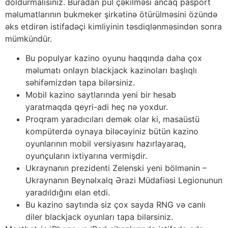
doldurmalısınız. Buradan pul çəkilməsi ancaq pasport
məlumatlarının bukmeker şirkətinə ötürülməsini özündə
əks etdirən istifadəçi kimliyinin təsdiqlənməsindən sonra
mümkündür.
Bu populyar kazino oyunu haqqında daha çox
məlumatı onlayn blackjack kazinoları başlıqlı
səhifəmizdən tapa bilərsiniz.
Mobil kazino saytlarında yeni bir hesab
yaratmaqda qeyri-adi heç nə yoxdur.
Proqram yaradıcıları demək olar ki, masaüstü
kompüterdə oynaya biləcəyiniz bütün kazino
oyunlarının mobil versiyasını hazırlayaraq,
oyunçuların ixtiyarına vermişdir.
Ukraynanın prezidenti Zelenski yeni bölmənin –
Ukraynanın Beynəlxalq Ərazi Müdafiəsi Legionunun
yaradıldığını elan etdi.
Bu kazino saytında siz çox sayda RNG və canlı
diler blackjack oyunları tapa bilərsiniz.