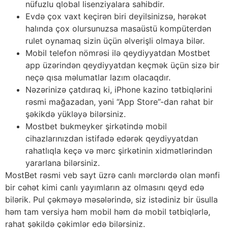
nüfuzlu qlobal lisenziyalara sahibdir.
Evdə çox vaxt keçirən biri deyilsinizsə, hərəkət
halında çox olursunuzsa masaüstü kompüterdən
rulet oynamaq sizin üçün əlverişli olmaya bilər.
Mobil telefon nömrəsi ilə qeydiyyatdan Mostbet
app üzərindən qeydiyyatdan keçmək üçün sizə bir
neçə qısa məlumatlar lazım olacaqdır.
Nəzərinizə çatdıraq ki, iPhone kazino tətbiqlərini
rəsmi mağazadan, yəni “App Store”-dan rahat bir
şəkikdə yükləyə bilərsiniz.
Mostbet bukmeyker şirkətində mobil
cihazlarınızdan istifadə edərək qeydiyyatdan
rahatlıqla keçə və mərc şirkətinin xidmətlərindən
yararlana bilərsiniz.
MostBet rəsmi veb sayt üzrə canlı mərclərdə olan mənfi
bir cəhət kimi canlı yayımların az olmasını qeyd edə
bilərik. Pul çəkməyə məsələrində, siz istədiniz bir üsulla
həm tam versiya həm mobil həm də mobil tətbiqlərlə,
rahat şəkildə çəkimlər edə bilərsiniz.