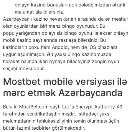
onlayn kazino bonusları adlı bələdçimizdən ətraflı
məlumat ala bilərsiniz.
Azərbaycanlı kazino həvəskarları arasında da ən məşhur
olan oyunlardan biri məhz binqo oyunudur. Bu
populyarlığından dolayı siz binqo oyunu ilə əksər onlayn
mobil kazino saytlarında rastlaşa bilərsiniz. Bu
kazinoların çoxu həm Andoid, həm də iOS cihazlara
uyğunlaşdırılmışdır. Ən yaxşı binqo kazinomuzda
hərəkət halında ikən oynaya biləcəyiniz zəngin oyun
seçimi mövcuddur.
Mostbet mobile versiyası ilə
mərc etmək Azərbaycanda
Belə ki MostBet.com saytı Let`s Encrypt Authority X3
tərəfindən sertifikatlaşdırılmışdır. İstifadəçi şəxsi
məlumatlarının təhlükəsizliyinin təmin olunması üçün
bütün lazımi tədbirlər görülməkdədir.