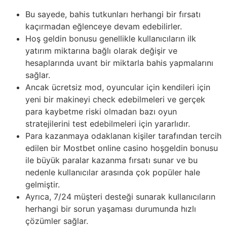
Bu sayede, bahis tutkunları herhangi bir fırsatı
kaçırmadan eğlenceye devam edebilirler.
Hoş geldin bonusu genellikle kullanıcıların ilk
yatırım miktarına bağlı olarak değişir ve
hesaplarında uvant bir miktarla bahis yapmalarını
sağlar.
Ancak ücretsiz mod, oyuncular için kendileri için
yeni bir makineyi check edebilmeleri ve gerçek
para kaybetme riski olmadan bazı oyun
stratejilerini test edebilmeleri için yararlıdır.
Para kazanmaya odaklanan kişiler tarafından tercih
edilen bir Mostbet online casino hoşgeldin bonusu
ile büyük paralar kazanma fırsatı sunar ve bu
nedenle kullanıcılar arasında çok popüler hale
gelmiştir.
Ayrıca, 7/24 müşteri desteği sunarak kullanıcıların
herhangi bir sorun yaşaması durumunda hızlı
çözümler sağlar.