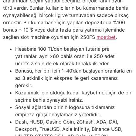
aralarından seçim yapabileceğiniz birçok farklı oyun
türü vardır. Bunlar, kullanıcıların bu kumarhanede bahis
oynayabileceği birçok lig ve turnuvadan sadece birkaç
örnektir. Bir kumarhane için yapılan depozitoda %100
bonus + 10 $ veya daha fazla para yatırma işleminde
seçilen slot machine oyunları için 250FS
mostbet
.
Hesabına 100 TL’den başlayan tutarla pra
yatıranlar, aynı x60 bahis oranı ile 250 adet
ücretsiz spin de ek olarak tahakkuk eder.
Bonusu, her biri için 1. 40’dan başlayan oranlarla en
az 3 etkinlik için ekspres ile geri kazanmanız
gerekir.
Kazanmak için olduğu kadar kaybetmek için de bir
seçime bahis oynayabilirsiniz.
Sosyal ağlardan birinin logosuna tıklamanız
empieza girişi onaylamanız yeterlidir.
Dash, HUSD, Casino Coin, ZChash, ADA, DAI,
Dexsport, TrueUSD, Axie Infinity, Binance USD,