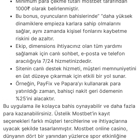
Minimum para çekme tutarı mostbet tarafından
1000₹ olarak belirlenmiştir.
Bu bonus, oyuncuların bahislerinde” “daha yüksek
dinamiklere empieza karlara sahip olmalarını
sağlar, aynı zamanda kişisel fonlarını kaybetme
riskini de azaltır.
Ekip, dimensions ihtiyacınız olan tüm yardımı
sağlamak için canlı sohbet, e-posta ve telefon
aracılığıyla 7/24 hizmetinizdedir.
Sitenin canlı destek hizmeti, müşteri memnuniyetini
en üst düzeye çıkarmak için etkili bir yol sunar.
Örneğin, PayFix ve Papara’yı kullanarak para
yatırıldığı zaman, bahisçi nakit geri ödemenin
%25’ini alacaktır.
Bu uygulama ile kolayca bahis oynayabilir ve daha fazla
para kazanabilirsiniz. Üstelik Mostbet’in kayıt
seçenekleri farklı müşteri tercihlerine ve ihtiyaçlarına
uyacak şekilde tasarlanmıştır. Mostbet online casino,
dünyanın dört bir yanından yüzlerce spor etkinliğine