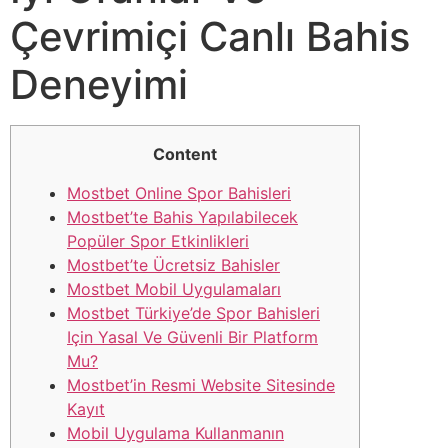
Çevrimiçi Canlı Bahis
Deneyimi
Content
Mostbet Online Spor Bahisleri
Mostbet’te Bahis Yapılabilecek
Popüler Spor Etkinlikleri
Mostbet’te Ücretsiz Bahisler
Mostbet Mobil Uygulamaları
Mostbet Türkiye’de Spor Bahisleri
Için Yasal Ve Güvenli Bir Platform
Mu?
Mostbet’in Resmi Website Sitesinde
Kayıt
Mobil Uygulama Kullanmanın