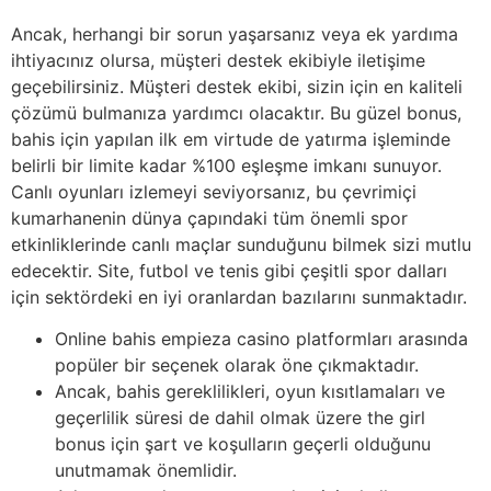
Ancak, herhangi bir sorun yaşarsanız veya ek yardıma
ihtiyacınız olursa, müşteri destek ekibiyle iletişime
geçebilirsiniz. Müşteri destek ekibi, sizin için en kaliteli
çözümü bulmanıza yardımcı olacaktır. Bu güzel bonus,
bahis için yapılan ilk em virtude de yatırma işleminde
belirli bir limite kadar %100 eşleşme imkanı sunuyor.
Canlı oyunları izlemeyi seviyorsanız, bu çevrimiçi
kumarhanenin dünya çapındaki tüm önemli spor
etkinliklerinde canlı maçlar sunduğunu bilmek sizi mutlu
edecektir. Site, futbol ve tenis gibi çeşitli spor dalları
için sektördeki en iyi oranlardan bazılarını sunmaktadır.
Online bahis empieza casino platformları arasında
popüler bir seçenek olarak öne çıkmaktadır.
Ancak, bahis gereklilikleri, oyun kısıtlamaları ve
geçerlilik süresi de dahil olmak üzere the girl
bonus için şart ve koşulların geçerli olduğunu
unutmamak önemlidir.