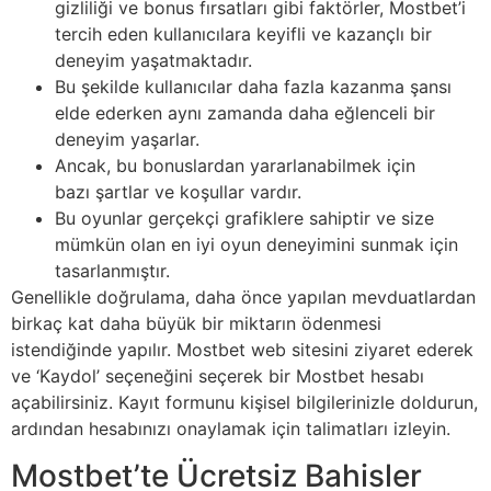
gizliliği ve bonus fırsatları gibi faktörler, Mostbet’i
tercih eden kullanıcılara keyifli ve kazançlı bir
deneyim yaşatmaktadır.
Bu şekilde kullanıcılar daha fazla kazanma şansı
elde ederken aynı zamanda daha eğlenceli bir
deneyim yaşarlar.
Ancak, bu bonuslardan yararlanabilmek için
bazı şartlar ve koşullar vardır.
Bu oyunlar gerçekçi grafiklere sahiptir ve size
mümkün olan en iyi oyun deneyimini sunmak için
tasarlanmıştır.
Genellikle doğrulama, daha önce yapılan mevduatlardan
birkaç kat daha büyük bir miktarın ödenmesi
istendiğinde yapılır. Mostbet web sitesini ziyaret ederek
ve ‘Kaydol’ seçeneğini seçerek bir Mostbet hesabı
açabilirsiniz. Kayıt formunu kişisel bilgilerinizle doldurun,
ardından hesabınızı onaylamak için talimatları izleyin.
Mostbet’te Ücretsiz Bahisler