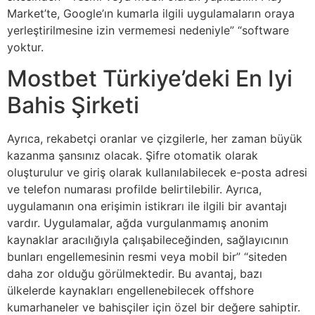
Market’te, Google’ın kumarla ilgili uygulamaların oraya
yerleştirilmesine izin vermemesi nedeniyle” “software
yoktur.
Mostbet Türkiye’deki En Iyi
Bahis Şirketi
Ayrıca, rekabetçi oranlar ve çizgilerle, her zaman büyük
kazanma şansınız olacak. Şifre otomatik olarak
oluşturulur ve giriş olarak kullanılabilecek e-posta adresi
ve telefon numarası profilde belirtilebilir. Ayrıca,
uygulamanın ona erişimin istikrarı ile ilgili bir avantajı
vardır. Uygulamalar, ağda vurgulanmamış anonim
kaynaklar aracılığıyla çalışabileceğinden, sağlayıcının
bunları engellemesinin resmi veya mobil bir” “siteden
daha zor olduğu görülmektedir. Bu avantaj, bazı
ülkelerde kaynakları engellenebilecek offshore
kumarhaneler ve bahisçiler için özel bir değere sahiptir.