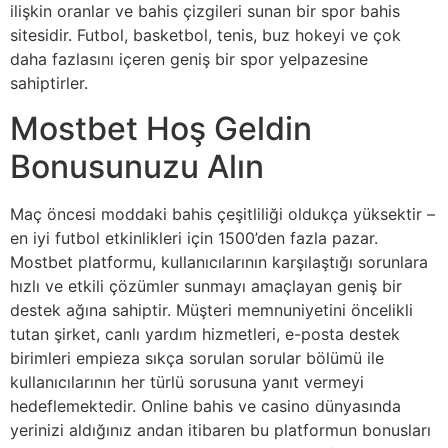
ilişkin oranlar ve bahis çizgileri sunan bir spor bahis
sitesidir. Futbol, ​​basketbol, ​​tenis, buz hokeyi ve çok
daha fazlasını içeren geniş bir spor yelpazesine
sahiptirler.
Mostbet Hoş Geldin
Bonusunuzu Alın
Maç öncesi moddaki bahis çeşitliliği oldukça yüksektir –
en iyi futbol etkinlikleri için 1500’den fazla pazar.
Mostbet platformu, kullanıcılarının karşılaştığı sorunlara
hızlı ve etkili çözümler sunmayı amaçlayan geniş bir
destek ağına sahiptir. Müşteri memnuniyetini öncelikli
tutan şirket, canlı yardım hizmetleri, e-posta destek
birimleri empieza sıkça sorulan sorular bölümü ile
kullanıcılarının her türlü sorusuna yanıt vermeyi
hedeflemektedir. Online bahis ve casino dünyasında
yerinizi aldığınız andan itibaren bu platformun bonusları