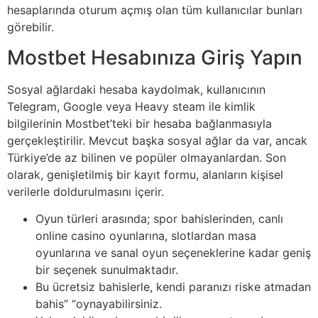
hesaplarında oturum açmış olan tüm kullanıcılar bunları
görebilir.
Mostbet Hesabınıza Giriş Yapın
Sosyal ağlardaki hesaba kaydolmak, kullanıcının
Telegram, Google veya Heavy steam ile kimlik
bilgilerinin Mostbet’teki bir hesaba bağlanmasıyla
gerçekleştirilir. Mevcut başka sosyal ağlar da var, ancak
Türkiye’de az bilinen ve popüler olmayanlardan. Son
olarak, genişletilmiş bir kayıt formu, alanların kişisel
verilerle doldurulmasını içerir.
Oyun türleri arasında; spor bahislerinden, canlı
online casino oyunlarına, slotlardan masa
oyunlarına ve sanal oyun seçeneklerine kadar geniş
bir seçenek sunulmaktadır.
Bu ücretsiz bahislerle, kendi paranızı riske atmadan
bahis” “oynayabilirsiniz.