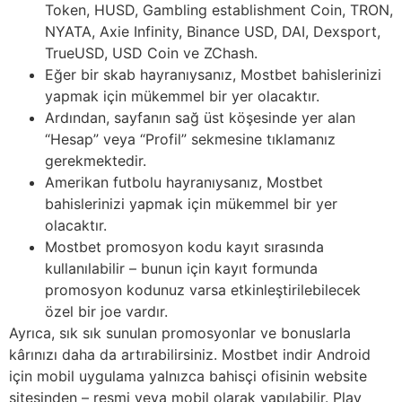
Token, HUSD, Gambling establishment Coin, TRON,
NYATA, Axie Infinity, Binance USD, DAI, Dexsport,
TrueUSD, USD Coin ve ZChash.
Eğer bir skab hayranıysanız, Mostbet bahislerinizi
yapmak için mükemmel bir yer olacaktır.
Ardından, sayfanın sağ üst köşesinde yer alan
“Hesap” veya “Profil” sekmesine tıklamanız
gerekmektedir.
Amerikan futbolu hayranıysanız, Mostbet
bahislerinizi yapmak için mükemmel bir yer
olacaktır.
Mostbet promosyon kodu kayıt sırasında
kullanılabilir – bunun için kayıt formunda
promosyon kodunuz varsa etkinleştirilebilecek
özel bir joe vardır.
Ayrıca, sık sık sunulan promosyonlar ve bonuslarla
kârınızı daha da artırabilirsiniz. Mostbet indir Android
için mobil uygulama yalnızca bahisçi ofisinin website
sitesinden – resmi veya mobil olarak yapılabilir. Play