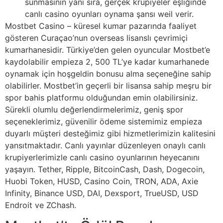
sunmasının yanı sıra, gerçek krupiyeler eşliğinde
canlı casino oyunları oynama şansı weil verir.
Mostbet Casino – küresel kumar pazarında faaliyet
gösteren Curaçao’nun overseas lisanslı çevrimiçi
kumarhanesidir. Türkiye’den gelen oyuncular Mostbet’e
kaydolabilir empieza 2, 500 TL’ye kadar kumarhanede
oynamak için hoşgeldin bonusu alma seçeneğine sahip
olabilirler. Mostbet’in geçerli bir lisansa sahip meşru bir
spor bahis platformu olduğundan emin olabilirsiniz.
Sürekli olumlu değerlendirmelerimiz, geniş spor
seçeneklerimiz, güvenilir ödeme sistemimiz empieza
duyarlı müşteri desteğimiz gibi hizmetlerimizin kalitesini
yansıtmaktadır. Canlı yayınlar düzenleyen onaylı canlı
krupiyerlerimizle canlı casino oyunlarının heyecanını
yaşayın. Tether, Ripple, BitcoinCash, Dash, Dogecoin,
Huobi Token, HUSD, Casino Coin, TRON, ADA, Axie
Infinity, Binance USD, DAI, Dexsport, TrueUSD, USD
Endroit ve ZChash.