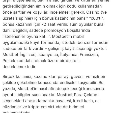
taşır. Müşterilerin, teklifi anladığından ve kriterleri yerine
getirebildiğinden emin olmak için kodu kullanmadan
önce şartlar ve koşulları incelemesi gerekir. Casino (ve
ücretsiz spinler) için bonus kazancının bahsi” “x60’tır,
bonus kazanımı için 72 saat verilir. Tüm oyunlar buna
dahil değildir, sadece promosyon koşullarında
listelenenler oyuna katılır. Mostbet’in mobil
uygulamadaki kayıt formunda, sitedeki benzer formdan
sadece bir fark vardır – gelişmiş kayıt seçeneği yoktur.
Mostbet İngilizce, İspanyolca, İtalyanca, Fransızca,
Portekizce dahil olmak üzere bir dizi dili
desteklemektedir.
Birçok kullanıcı, kazandıkları parayı güvenli ve hızlı bir
şekilde çekebilme konusunda endişeler taşıyabilir. Bu
yazıda, Mostbet’in nasıl afin de çekileceği konusunda
ayrıntılı bilgiler sunulacaktır. Mostbet Para Çekme
seçenekleri arasında banka havalesi, kredi kartı, e-
cüzdanlar ve kripto em virtude de birimleri
bulunmaktadır.