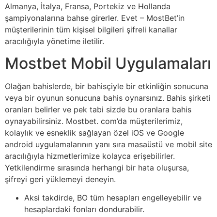
Almanya, İtalya, Fransa, Portekiz ve Hollanda
şampiyonalarına bahse girerler. Evet – MostBet’in
müşterilerinin tüm kişisel bilgileri şifreli kanallar
aracılığıyla yönetime iletilir.
Mostbet Mobil Uygulamaları
Olağan bahislerde, bir bahisçiyle bir etkinliğin sonucuna
veya bir oyunun sonucuna bahis oynarsınız. Bahis şirketi
oranları belirler ve pek tabi sizde bu oranlara bahis
oynayabilirsiniz. Mostbet. com’da müşterilerimiz,
kolaylık ve esneklik sağlayan özel iOS ve Google
android uygulamalarının yanı sıra masaüstü ve mobil site
aracılığıyla hizmetlerimize kolayca erişebilirler.
Yetkilendirme sırasında herhangi bir hata oluşursa,
şifreyi geri yüklemeyi deneyin.
Aksi takdirde, BO tüm hesapları engelleyebilir ve
hesaplardaki fonları dondurabilir.