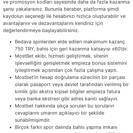
ve promosyon kodları sayesinde daha da fazla kazanma
şansı yakalarsınız. Bununla beraber, platforma şimdi
kaydolun seçeneği ile hesabınızı hızlıca oluşturabilir ve
avantajlarını ve dezavantajlarını kendiniz için
değerlendirmeye başlayabilirsiniz.
Bedava spinlerden elde edilen maksimum kazanç
750 TRY, bahis için geri kazanma katsayısı x60’dır.
MostBet ekibi, hizmeti geliştirmek, sitenin
işlevselliğini genişletmek empieza bonus sistemini
iyileştirmek açısından çok fazla çalışma yaptı.
Mostbet’in hesap doğrulama sürecinin bir parçası
olarak pasaport veya devlet tarafından verilmiş bir
kimlik gibi ekstra kişisel bilgiler empieza fatura
veya banka ekstresi gibi adres kanıtı sağlayın.
Mostbet hakkında sıkça sorulan bu soruların
cevaplarını umarım açıklayıcı bir şekilde
sunabilmişimdir.
Birçok farklı spor dalında bahis yapma imkanı