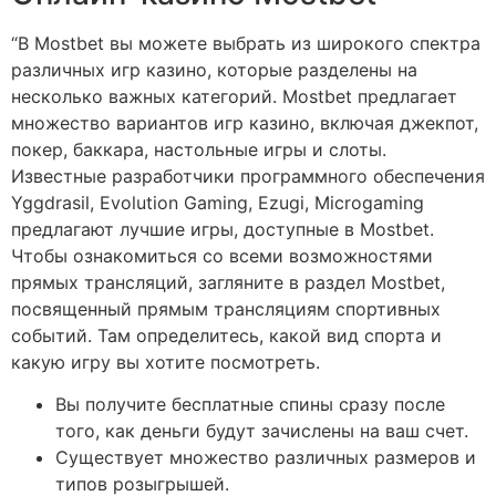
“В Mostbet вы можете выбрать из широкого спектра
различных игр казино, которые разделены на
несколько важных категорий. Mostbet предлагает
множество вариантов игр казино, включая джекпот,
покер, баккара, настольные игры и слоты.
Известные разработчики программного обеспечения
Yggdrasil, Evolution Gaming, Ezugi, Microgaming
предлагают лучшие игры, доступные в Mostbet.
Чтобы ознакомиться со всеми возможностями
прямых трансляций, загляните в раздел Mostbet,
посвященный прямым трансляциям спортивных
событий. Там определитесь, какой вид спорта и
какую игру вы хотите посмотреть.
Вы получите бесплатные спины сразу после
того, как деньги будут зачислены на ваш счет.
Существует множество различных размеров и
типов розыгрышей.