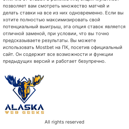
позволяет вам смотреть множество матчей и
делать ставки на все из них одновременно. Если вы
хотите полностью максимизировать свой
потенциальный выигрыш, эта опция ставок является
отличной заменой, при условии, что вы точно
предсказываете результаты. Вы можете
использовать Mostbet на ПК, посетив официальный
сайт. Он содержит все возможности и функции
предыдущих версий и работает безупречно.
All rights reserved