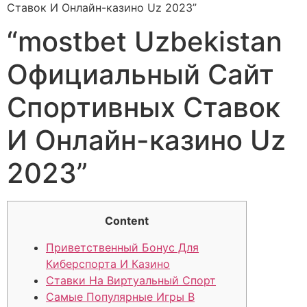
Ставок И Онлайн-казино Uz 2023”
“mostbet Uzbekistan
Официальный Сайт
Спортивных Ставок
И Онлайн-казино Uz
2023”
Content
Приветственный Бонус Для
Киберспорта И Казино
Ставки На Виртуальный Спорт
Самые Популярные Игры В