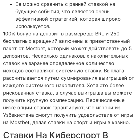
Ее можно сравнить с ранней ставкой на
будущие события, что является очень
эффективной стратегией, которая широко
используется.
100% бонус на депозит в размере до BRL и 250
бесплатных вращений включены в приветственный
пакет от Mostbet, который может действовать до 5
депозитов. Несколько одинаковых накопительных
ставок на заранее определенное количество
исходов составляют системную ставку. Выплата
рассчитывается путем суммирования выигрышей от
каждого системного накопителя. Хотя это более
рискованная ставка, в случае выигрыша вы можете
получить крупную компенсацию. Перечисленные
ниже опции ставок гарантируют, что игроки из
Узбекистана смогут получить удовольствие от игры
на Mostbet, делая ставки на спорт и игры в казино.
Ставки На Киберспорт В