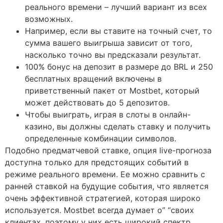
реального времени – лучший вариант из всех
возможных.
Например, если вы ставите на точный счет, то
сумма вашего выигрыша зависит от того,
насколько точно вы предсказали результат.
100% бонус на депозит в размере до BRL и 250
бесплатных вращений включены в
приветственный пакет от Mostbet, который
может действовать до 5 депозитов.
Чтобы выиграть, играя в слоты в онлайн-
казино, вы должны сделать ставку и получить
определенные комбинации символов.
Подобно предматчевой ставке, опция live-прогноза
доступна только для предстоящих событий в
режиме реального времени. Ее можно сравнить с
ранней ставкой на будущие события, что является
очень эффективной стратегией, которая широко
используется. Mostbet всегда думает о” “своих
клиентах, поэтому у них есть широкий спектр