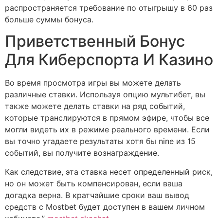
распространяется требование по отыгрышу в 60 раз
больше суммы бонуса.
Приветственный Бонус
Для Киберспорта И Казино
Во время просмотра игры вы можете делать
различные ставки. Используя опцию мультибет, вы
также можете делать ставки на ряд событий,
которые транслируются в прямом эфире, чтобы все
могли видеть их в режиме реального времени. Если
вы точно угадаете результаты хотя бы nine из 15
событий, вы получите вознаграждение.
Как следствие, эта ставка несет определенный риск,
но он может быть компенсирован, если ваша
догадка верна. В кратчайшие сроки ваш вывод
средств с Mostbet будет доступен в вашем личном