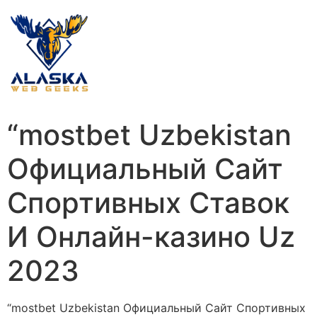
“mostbet Uzbekistan
Официальный Сайт
Спортивных Ставок
И Онлайн-казино Uz
2023
“mostbet Uzbekistan Официальный Сайт Спортивных