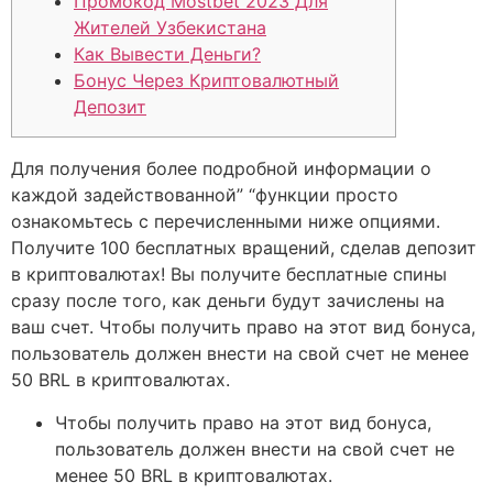
Промокод Mostbet 2023 Для
Жителей Узбекистана
Как Вывести Деньги?
Бонус Через Криптовалютный
Депозит
Для получения более подробной информации о
каждой задействованной” “функции просто
ознакомьтесь с перечисленными ниже опциями.
Получите 100 бесплатных вращений, сделав депозит
в криптовалютах! Вы получите бесплатные спины
сразу после того, как деньги будут зачислены на
ваш счет. Чтобы получить право на этот вид бонуса,
пользователь должен внести на свой счет не менее
50 BRL в криптовалютах.
Чтобы получить право на этот вид бонуса,
пользователь должен внести на свой счет не
менее 50 BRL в криптовалютах.