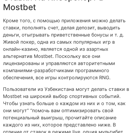
Mostbet
Кроме того, с помощью приложения можно делать
ставки, пополнять счет, делая депозит, выводить
деньги, отыгрывать приветственные бонусы и т. д.
Живой покер, одна из самых популярных игр в
онлайн-казино, является одной из азартных
альтернатив Mostbet. Поскольку все они
лицензированы и управляются авторитетными
компаниями-разработчиками программного
обеспечения, все игры контролируются RNG.
Пользователи из Узбекистана могут делать ставки в
Mostbet на широкий выбор спортивных событий.
Чтобы узнать больше о каждом из них и о том, как
они могут” “помочь вам оптимизировать свой
потенциальный выигрыш, прочитайте описание
каждого из них, которое представлено ниже. В
отличие от ставок в режиме live, опция мультибет