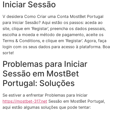
Iniciar Sessão
V desidera Como Criar uma Conta MostBet Portugal
para Iniciar Sessão? Aqui estão os passos: aceda ao
site, clique em ‘Registar’, preencha os dados pessoais,
escolha a moeda e método de pagamento, aceite os
Terms & Conditions, e clique em ‘Registar’. Agora, faça
login com os seus dados para acesso à plataforma. Boa
sorte!
Problemas para Iniciar
Sessão em MostBet
Portugal: Soluções
Se estiver a enfrentar Problemas para Iniciar
https://mostbet-317.net
Sessão em MostBet Portugal,
aqui estão algumas soluções que pode tentar: