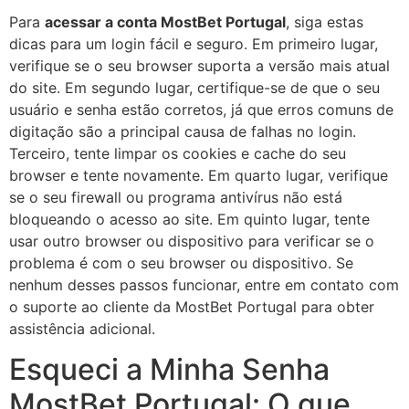
Para
acessar a conta MostBet Portugal
, siga estas
dicas para um login fácil e seguro. Em primeiro lugar,
verifique se o seu browser suporta a versão mais atual
do site. Em segundo lugar, certifique-se de que o seu
usuário e senha estão corretos, já que erros comuns de
digitação são a principal causa de falhas no login.
Terceiro, tente limpar os cookies e cache do seu
browser e tente novamente. Em quarto lugar, verifique
se o seu firewall ou programa antivírus não está
bloqueando o acesso ao site. Em quinto lugar, tente
usar outro browser ou dispositivo para verificar se o
problema é com o seu browser ou dispositivo. Se
nenhum desses passos funcionar, entre em contato com
o suporte ao cliente da MostBet Portugal para obter
assistência adicional.
Esqueci a Minha Senha
MostBet Portugal: O que