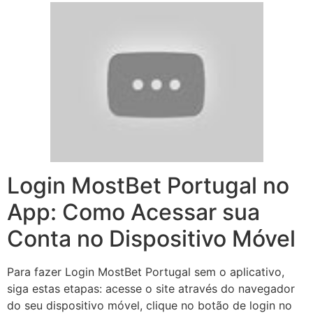
Login MostBet Portugal no
App: Como Acessar sua
Conta no Dispositivo Móvel
Para fazer Login MostBet Portugal sem o aplicativo,
siga estas etapas: acesse o site através do navegador
do seu dispositivo móvel, clique no botão de login no