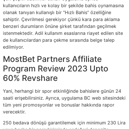
kullanıcıların hızlı ve kolay bir şekilde bahis oynamasına
olanak tanıyan kullanışlı bir “Hızlı Bahis” özelliğine
sahiptir. Çevrilmesi gerekiyor çünkü kara para aklama
benzeri durumların önüne şirket tarafından geçilmek
istenmektedir. Adil kullanım esaslarına riayet edilen site
de kullanıcılardan para çekme sırasında belge talep
edilmiyor.
MostBet Partners Affiliate
Program Review 2023 Upto
60% Revshare
Yani, herhangi bir spor etkinliğinde bahislere günün 24
saati erişebilirsiniz. Ayrıca, uygulama BC web sitesindeki
tüm yeni promosyonlar ve bonuslar hakkında rapor
verecektir.
250 bedava dönüşü garantilemek için minimum 230 Lira