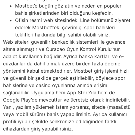
Mostbet’e bugün göz atın ve neden en popüler
bahis şirketlerinden biri olduğunu keşfedin.
Ofisin resmi web sitesindeki Line bölümünü ziyaret
ederek Mostbet’teki çevrimiçi spor bahisleri
teklifleri hakkında bilgi sahibi olabilirsiniz.
Web siteleri güvenilir bankacılık sistemleri ile güvence
altına alınmıştır ve Curacao Oyun Kontrol Kurulu’nun
adalet kurallarına bağlıdır. Ayrıca banka kartları ve e-
cüzdanlar da dahil olmak üzere birden fazla ödeme
yöntemini kabul etmektedirler. Mostbet giriş işlemi hızlı
ve güvenli bir şekilde gerçekleştirilebilir, böylece spor
bahislerine ve casino oyunlarına anında erişim
sağlanabilir. Uygulama hem App Store’da hem de
Google Play’de mevcuttur ve ücretsiz olarak indirilebilir.
Yani, yazılım yüklemek istemiyorsanız, sitede (masaüstü
veya mobil sürüm) bahis yapabilirsiniz. Ayrıca kullanıcı
profili iyi bir şekilde senkronize edildiğinden farklı
cihazlardan giriş yapabilirsiniz.