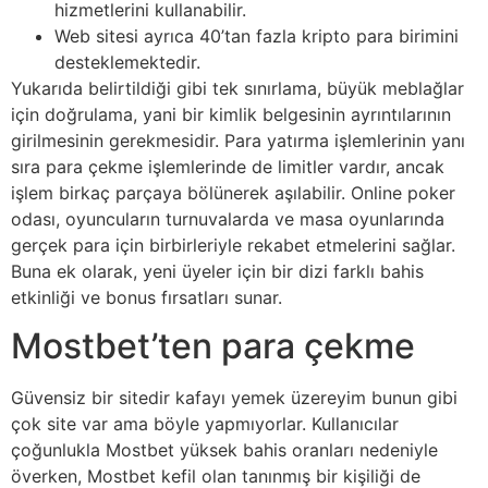
hizmetlerini kullanabilir.
Web sitesi ayrıca 40’tan fazla kripto para birimini
desteklemektedir.
Yukarıda belirtildiği gibi tek sınırlama, büyük meblağlar
için doğrulama, yani bir kimlik belgesinin ayrıntılarının
girilmesinin gerekmesidir. Para yatırma işlemlerinin yanı
sıra para çekme işlemlerinde de limitler vardır, ancak
işlem birkaç parçaya bölünerek aşılabilir. Online poker
odası, oyuncuların turnuvalarda ve masa oyunlarında
gerçek para için birbirleriyle rekabet etmelerini sağlar.
Buna ek olarak, yeni üyeler için bir dizi farklı bahis
etkinliği ve bonus fırsatları sunar.
Mostbet’ten para çekme
Güvensiz bir sitedir kafayı yemek üzereyim bunun gibi
çok site var ama böyle yapmıyorlar. Kullanıcılar
çoğunlukla Mostbet yüksek bahis oranları nedeniyle
överken, Mostbet kefil olan tanınmış bir kişiliği de