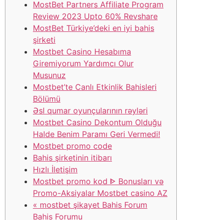
MostBet Partners Affiliate Program
Review 2023 Upto 60% Revshare
MostBet Türkiye’deki en iyi bahis
şirketi
Mostbet Casino Hesabıma
Giremiyorum Yardımcı Olur
Musunuz
Mostbet’te Canlı Etkinlik Bahisleri
Bölümü
Əsl qumar oyunçularının rəyləri
Mostbet Casino Dekontum Olduğu
Halde Benim Paramı Geri Vermedi!
Mostbet promo code
Bahis şirketinin itibarı
Hızlı İletişim
Mostbet promo kod ᐈ Bonusları və
Promo-Aksiyalar Mostbet casino AZ
« mostbet şikayet Bahis Forum
Bahis Forumu