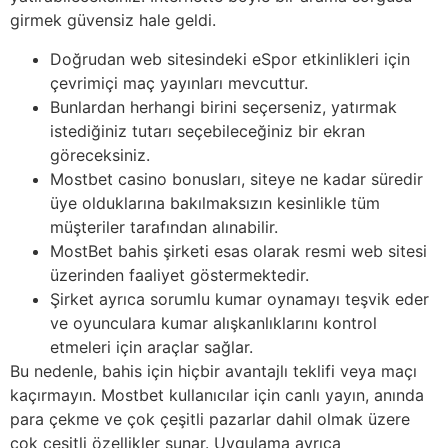
girmek güvensiz hale geldi.
Doğrudan web sitesindeki eSpor etkinlikleri için
çevrimiçi maç yayınları mevcuttur.
Bunlardan herhangi birini seçerseniz, yatırmak
istediğiniz tutarı seçebileceğiniz bir ekran
göreceksiniz.
Mostbet casino bonusları, siteye ne kadar süredir
üye olduklarına bakılmaksızın kesinlikle tüm
müşteriler tarafından alınabilir.
MostBet bahis şirketi esas olarak resmi web sitesi
üzerinden faaliyet göstermektedir.
Şirket ayrıca sorumlu kumar oynamayı teşvik eder
ve oyunculara kumar alışkanlıklarını kontrol
etmeleri için araçlar sağlar.
Bu nedenle, bahis için hiçbir avantajlı teklifi veya maçı
kaçırmayın. Mostbet kullanıcılar için canlı yayın, anında
para çekme ve çok çeşitli pazarlar dahil olmak üzere
çok çeşitli özellikler sunar. Uygulama ayrıca