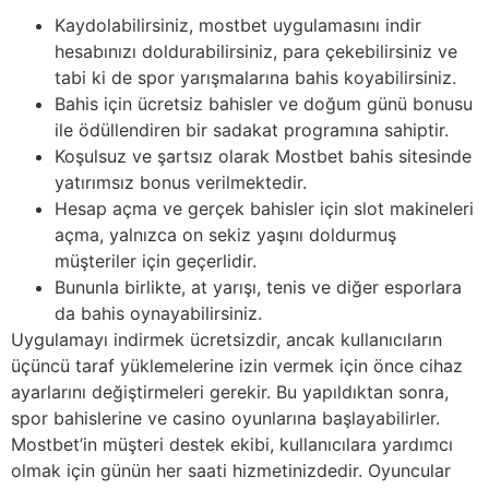
Kaydolabilirsiniz, mostbet uygulamasını indir
hesabınızı doldurabilirsiniz, para çekebilirsiniz ve
tabi ki de spor yarışmalarına bahis koyabilirsiniz.
Bahis için ücretsiz bahisler ve doğum günü bonusu
ile ödüllendiren bir sadakat programına sahiptir.
Koşulsuz ve şartsız olarak Mostbet bahis sitesinde
yatırımsız bonus verilmektedir.
Hesap açma ve gerçek bahisler için slot makineleri
açma, yalnızca on sekiz yaşını doldurmuş
müşteriler için geçerlidir.
Bununla birlikte, at yarışı, tenis ve diğer esporlara
da bahis oynayabilirsiniz.
Uygulamayı indirmek ücretsizdir, ancak kullanıcıların
üçüncü taraf yüklemelerine izin vermek için önce cihaz
ayarlarını değiştirmeleri gerekir. Bu yapıldıktan sonra,
spor bahislerine ve casino oyunlarına başlayabilirler.
Mostbet’in müşteri destek ekibi, kullanıcılara yardımcı
olmak için günün her saati hizmetinizdedir. Oyuncular