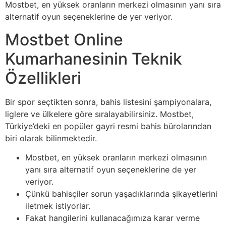
Mostbet, en yüksek oranların merkezi olmasının yanı sıra
alternatif oyun seçeneklerine de yer veriyor.
Mostbet Online
Kumarhanesinin Teknik
Özellikleri
Bir spor seçtikten sonra, bahis listesini şampiyonalara,
liglere ve ülkelere göre sıralayabilirsiniz. Mostbet,
Türkiye’deki en popüler gayri resmi bahis bürolarından
biri olarak bilinmektedir.
Mostbet, en yüksek oranların merkezi olmasının
yanı sıra alternatif oyun seçeneklerine de yer
veriyor.
Çünkü bahisçiler sorun yaşadıklarında şikayetlerini
iletmek istiyorlar.
Fakat hangilerini kullanacağımıza karar verme