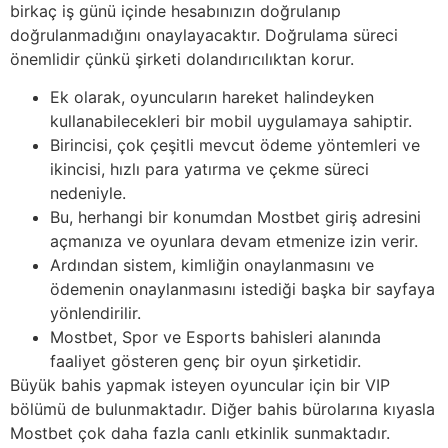
birkaç iş günü içinde hesabınızın doğrulanıp
doğrulanmadığını onaylayacaktır. Doğrulama süreci
önemlidir çünkü şirketi dolandırıcılıktan korur.
Ek olarak, oyuncuların hareket halindeyken
kullanabilecekleri bir mobil uygulamaya sahiptir.
Birincisi, çok çeşitli mevcut ödeme yöntemleri ve
ikincisi, hızlı para yatırma ve çekme süreci
nedeniyle.
Bu, herhangi bir konumdan Mostbet giriş adresini
açmanıza ve oyunlara devam etmenize izin verir.
Ardından sistem, kimliğin onaylanmasını ve
ödemenin onaylanmasını istediği başka bir sayfaya
yönlendirilir.
Mostbet, Spor ve Esports bahisleri alanında
faaliyet gösteren genç bir oyun şirketidir.
Büyük bahis yapmak isteyen oyuncular için bir VIP
bölümü de bulunmaktadır. Diğer bahis bürolarına kıyasla
Mostbet çok daha fazla canlı etkinlik sunmaktadır.