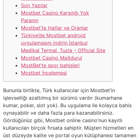
Son Yazılar
Mostbet Casino Karşılığı Yok
Paranın
Mostbet’te Hatlar ve Oranlar
Türkiye’de Mostbet android
uygulamasını indirin İstanbul
Medikal Termal, Tuzla – Official Site
Mostbet Casino Mağduru!
MostBet’te spor bahisleri
Mostbet İncelemesi
Bununla birlikte, Türk kullanıcılar için Mostbet’in
işlevselliği azaltılmış bir sürümü vardır (kumarhane
kumar, poker, slot yok). Bu uygulama ile kolayca bahis
oynayabilir ve daha fazla para kazanabilirsiniz.
Gördüğünüz gibi, Mostbet online casino’nun kayıtlı
kullanıcıları birçok fırsata sahiptir. Müşteri hizmetleri en
üst düzeyde kalite ve portal oyun kütüphanesi tamamen