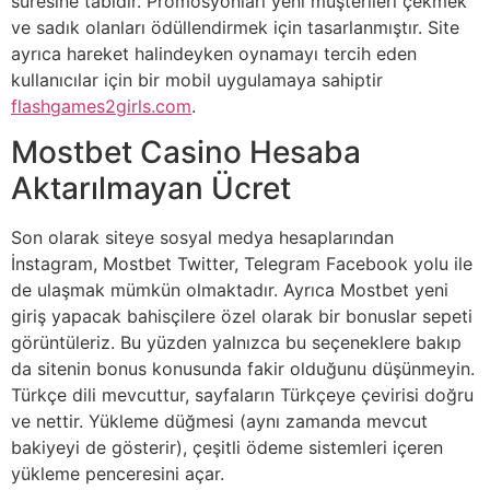
süresine tabidir. Promosyonları yeni müşterileri çekmek
ve sadık olanları ödüllendirmek için tasarlanmıştır. Site
ayrıca hareket halindeyken oynamayı tercih eden
kullanıcılar için bir mobil uygulamaya sahiptir
flashgames2girls.com
.
Mostbet Casino Hesaba
Aktarılmayan Ücret
Son olarak siteye sosyal medya hesaplarından
İnstagram, Mostbet Twitter, Telegram Facebook yolu ile
de ulaşmak mümkün olmaktadır. Ayrıca Mostbet yeni
giriş yapacak bahisçilere özel olarak bir bonuslar sepeti
görüntüleriz. Bu yüzden yalnızca bu seçeneklere bakıp
da sitenin bonus konusunda fakir olduğunu düşünmeyin.
Türkçe dili mevcuttur, sayfaların Türkçeye çevirisi doğru
ve nettir. Yükleme düğmesi (aynı zamanda mevcut
bakiyeyi de gösterir), çeşitli ödeme sistemleri içeren
yükleme penceresini açar.