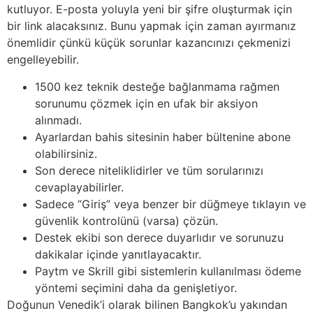
kutluyor. E-posta yoluyla yeni bir şifre oluşturmak için
bir link alacaksınız. Bunu yapmak için zaman ayırmanız
önemlidir çünkü küçük sorunlar kazancınızı çekmenizi
engelleyebilir.
1500 kez teknik desteğe bağlanmama rağmen
sorunumu çözmek için en ufak bir aksiyon
alınmadı.
Ayarlardan bahis sitesinin haber bültenine abone
olabilirsiniz.
Son derece niteliklidirler ve tüm sorularınızı
cevaplayabilirler.
Sadece “Giriş” veya benzer bir düğmeye tıklayın ve
güvenlik kontrolünü (varsa) çözün.
Destek ekibi son derece duyarlıdır ve sorunuzu
dakikalar içinde yanıtlayacaktır.
Paytm ve Skrill gibi sistemlerin kullanılması ödeme
yöntemi seçimini daha da genişletiyor.
Doğunun Venedik’i olarak bilinen Bangkok’u yakından