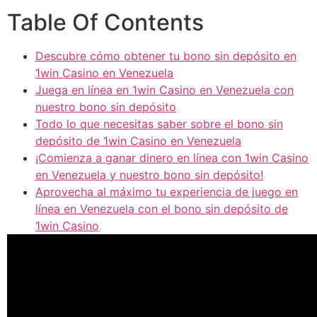
Table Of Contents
Descubre cómo obtener tu bono sin depósito en
1win Casino en Venezuela
Juega en línea en 1win Casino en Venezuela con
nuestro bono sin depósito
Todo lo que necesitas saber sobre el bono sin
depósito de 1win Casino en Venezuela
¡Comienza a ganar dinero en línea con 1win Casino
en Venezuela y nuestro bono sin depósito!
Aprovecha al máximo tu experiencia de juego en
línea en Venezuela con el bono sin depósito de
1win Casino