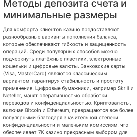
Методы депозита счета и
минимальные размеры
Для комфорта клиентов казино предоставляют
разнообразные варианты пополнения баланса,
которые обеспечивают гибкость и защищенность
операций. Среди популярных способов можно
подчеркнуть платёжные пластики, электронные
кошельки и цифровые валюты. Банковские карты
(Visa, MasterCard) являются классическим
вариантом, гарантируя стабильность и простоту
применения. Цифровые бумажники, например Skrill и
Neteller, манят оперативностью обработки
переводов и конфиденциальностью. Криптовалюты,
включая Bitcoin и Ethereum, превращаются все более
популярными благодаря значительной степени
конфиденциальности и маленьким комиссиям, что
обеспечивает 7К казино прекрасным выбором для