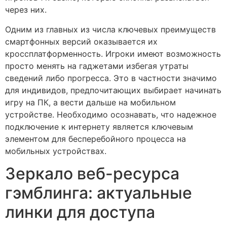
через них.
Одним из главных из числа ключевых преимуществ
смартфонных версий оказывается их
кроссплатформенность. Игроки имеют возможность
просто менять на гаджетами избегая утраты
сведений либо прогресса. Это в частности значимо
для индивидов, предпочитающих выбирает начинать
игру на ПК, а вести дальше на мобильном
устройстве. Необходимо осознавать, что надежное
подключение к интернету является ключевым
элементом для бесперебойного процесса на
мобильных устройствах.
Зеркало веб-ресурса
гэмблинга: актуальные
линки для доступа