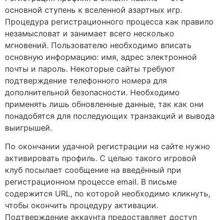
основной ступень к вселенной азартных игр.
Процедура регистрационного процесса как правило
незамысловат и занимает всего несколько
мгновений. Пользователю необходимо вписать
основную информацию: имя, адрес электронной
почты и пароль. Некоторые сайты требуют
подтверждение телефонного номера для
дополнительной безопасности. Необходимо
применять лишь обновленные данные, так как они
понадобятся для последующих транзакций и вывода
выигрышей.
По окончании удачной регистрации на сайте нужно
активировать профиль. С целью такого игровой
клуб посылает сообщение на введённый при
регистрационном процессе email. В письме
содержится URL, по которой необходимо кликнуть,
чтобы окончить процедуру активации.
Подтверждение аккаунта предоставляет доступ