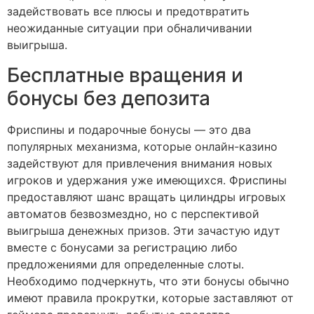
задействовать все плюсы и предотвратить
неожиданные ситуации при обналичивании
выигрыша.
Бесплатные вращения и
бонусы без депозита
Фриспины и подарочные бонусы — это два
популярных механизма, которые онлайн-казино
задействуют для привлечения внимания новых
игроков и удержания уже имеющихся. Фриспины
предоставляют шанс вращать цилиндры игровых
автоматов безвозмездно, но с перспективой
выигрыша денежных призов. Эти зачастую идут
вместе с бонусами за регистрацию либо
предложениями для определенные слоты.
Необходимо подчеркнуть, что эти бонусы обычно
имеют правила прокрутки, которые заставляют от