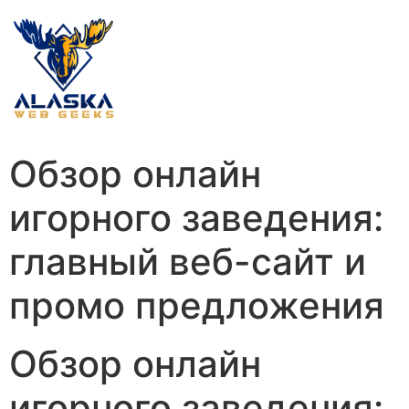
Обзор онлайн
игорного заведения:
главный веб-сайт и
промо предложения
Обзор онлайн
игорного заведения: