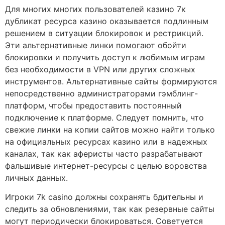
Для многих многих пользователей казино 7к
дубликат ресурса казино оказывается подлинным
решением в ситуации блокировок и рестрикций.
Эти альтернативные линки помогают обойти
блокировки и получить доступ к любимым играм
без необходимости в VPN или других сложных
инструментов. Альтернативные сайты формируются
непосредственно администраторами гэмблинг-
платформ, чтобы предоставить постоянный
подключение к платформе. Следует помнить, что
свежие линки на копии сайтов можно найти только
на официальных ресурсах казино или в надежных
каналах, так как аферисты часто разрабатывают
фальшивые интернет-ресурсы с целью воровства
личных данных.
Игроки 7k casino должны сохранять бдительны и
следить за обновлениями, так как резервные сайты
могут периодически блокироваться. Советуется