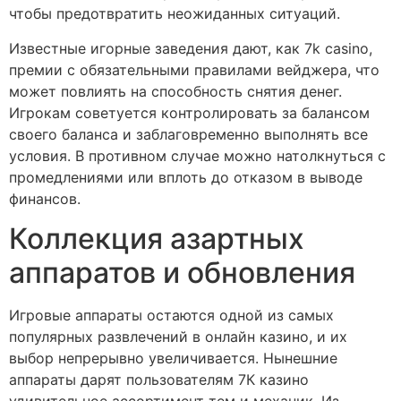
чтобы предотвратить неожиданных ситуаций.
Известные игорные заведения дают, как 7k casino,
премии с обязательными правилами вейджера, что
может повлиять на способность снятия денег.
Игрокам советуется контролировать за балансом
своего баланса и заблаговременно выполнять все
условия. В противном случае можно натолкнуться с
промедлениями или вплоть до отказом в выводе
финансов.
Коллекция азартных
аппаратов и обновления
Игровые аппараты остаются одной из самых
популярных развлечений в онлайн казино, и их
выбор непрерывно увеличивается. Нынешние
аппараты дарят пользователям 7К казино