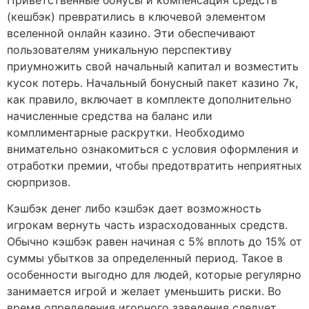
(кешбэк) превратились в ключевой элементом
вселенной онлайн казино. Эти обеспечивают
пользователям уникальную перспективу
приумножить свой начальный капитал и возместить
кусок потерь. Начальный бонусный пакет казино 7к,
как правило, включает в комплекте дополнительно
начисленные средства на баланс или
комплиментарные раскрутки. Необходимо
внимательно ознакомиться с условия оформления и
отработки премии, чтобы предотвратить неприятных
сюрпризов.
Кэшбэк денег либо кэшбэк дает возможность
игрокам вернуть часть израсходованных средств.
Обычно кэшбэк равен начиная с 5% вплоть до 15% от
суммы убытков за определенный период. Такое в
особенности выгодно для людей, которые регулярно
занимается игрой и желает уменьшить риски. Во
время определения игорного заведения следует