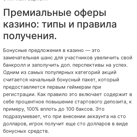
Премиальные оферы
казино: типы и правила
получения.
Бонусные предложения в казино — это
замечательная шанс для участников увеличить свой
банкролл и заполучить доп. перспективы на успех.
Одним из самых популярных категорий акций
считается начальный бонусный пакет, который
предоставляется первым геймерам при
регистрации. Как правило это включает содержит в
себе процентное повышение стартового депозита, к
примеру, 100% вплоть до 100 баксов. Это
подразумевает, что при внесении аккаунта на сто
долларов, игрок получит еще сто долларов в виде
бонусных средств.