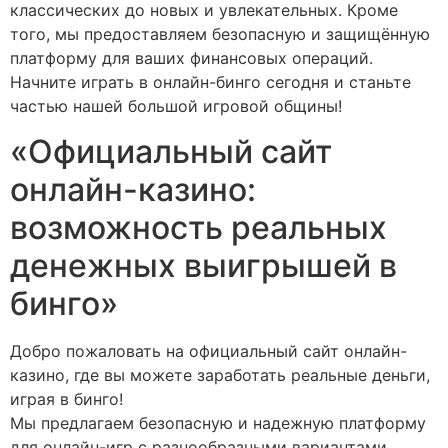
классических до новых и увлекательных. Кроме
того, мы предоставляем безопасную и защищённую
платформу для ваших финансовых операций.
Начните играть в онлайн-бинго сегодня и станьте
частью нашей большой игровой общины!
«Официальный сайт
онлайн-казино:
возможность реальных
денежных выигрышей в
бинго»
Добро пожаловать на официальный сайт онлайн-
казино, где вы можете заработать реальные деньги,
играя в бинго!
Мы предлагаем безопасную и надежную платформу
для онлайн-игр с разнообразными вариантами