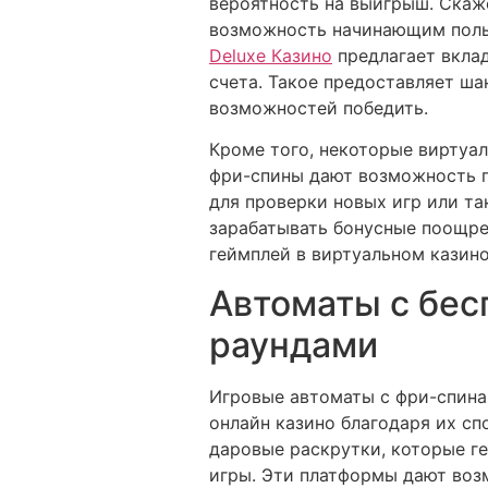
вероятность на выигрыш. Скаж
возможность начинающим польз
Deluxe Казино
предлагает вклад
счета. Такое предоставляет ш
возможностей победить.
Кроме того, некоторые виртуал
фри-спины дают возможность г
для проверки новых игр или та
зарабатывать бонусные поощре
геймплей в виртуальном казино
Автоматы с бе
раундами
Игровые автоматы с фри-спина
онлайн казино благодаря их сп
даровые раскрутки, которые ге
игры. Эти платформы дают воз