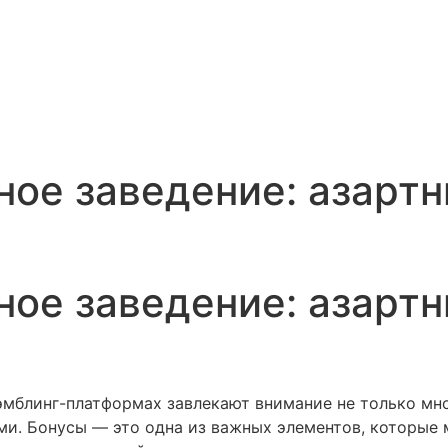
ное заведение: азартн
ное заведение: азартн
эмблинг-платформах завлекают внимание не только мн
ми. Бонусы — это одна из важных элементов, которые 