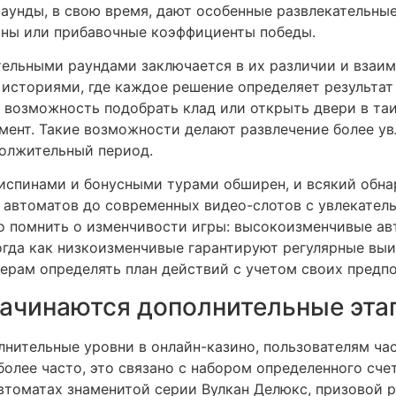
аунды, в свою время, дают особенные развлекательные
оны или прибавочные коэффициенты победы.
тельными раундами заключается в их различии и взаи
историями, где каждое решение определяет результат 
 возможность подобрать клад или открыть двери в та
мент. Такие возможности делают развлечение более у
должительный период.
испинами и бонусными турами обширен, и всякий обнар
автоматов до современных видео-слотов с увлекател
о помнить о изменчивости игры: высокоизменчивые а
огда как низкоизменчивые гарантируют регулярные вы
ерам определять план действий с учетом своих предпо
ачинаются дополнительные эта
лнительные уровни в онлайн-казино, пользователям ча
олее часто, это связано с набором определенного счет
втоматах знаменитой серии Вулкан Делюкс, призовой 