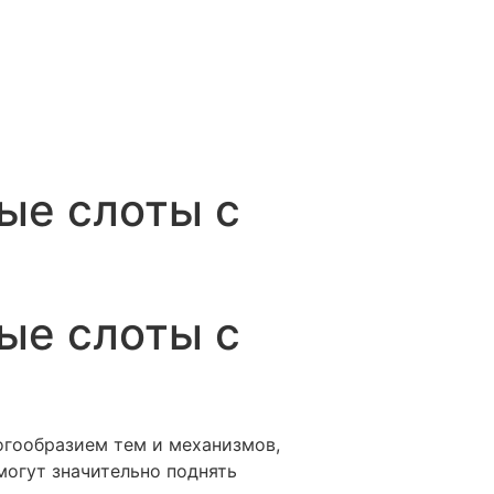
ые слоты с
ые слоты с
огообразием тем и механизмов,
могут значительно поднять