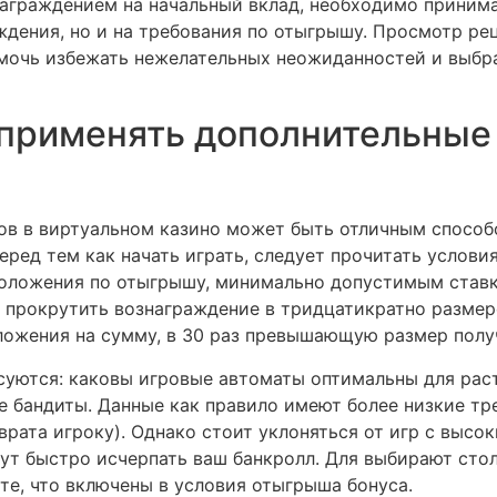
награждением на начальный вклад, необходимо принима
ждения, но и на требования по отыгрышу. Просмотр ре
мочь избежать нежелательных неожиданностей и выбра
применять дополнительные 
ов в виртуальном казино может быть отличным спосо
еред тем как начать играть, следует прочитать услов
оложения по отыгрышу, минимально допустимым ставк
 прокрутить вознаграждение в тридцатикратно размере,
ложения на сумму, в 30 раз превышающую размер полу
суются: каковы игровые автоматы оптимальны для рас
 бандиты. Данные как правило имеют более низкие тр
врата игроку). Однако стоит уклоняться от игр с выс
гут быстро исчерпать ваш банкролл. Для выбирают сто
те, что включены в условия отыгрыша бонуса.