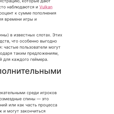
гистрацию, которые дают
асто наблюдаются и
Vulkan
роцент к сумме пополнения
ия времени игры и
ны) в известных слотах. Этих
дств, что особенно выгодно
и: частые пользователи могут
годаря таким предложениям,
й для каждого геймера.
ополнительными
екательными среди игроков
возмездные спины — это
ний или как часть процесса
к и могут закончиться