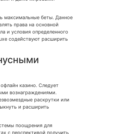
ть максимальные беты. Данное
влять права на основной
ла и условия определенного
luxe содействуют расширить
онусными
 офлайн казино. Следует
ными вознаграждениями.
безвозмездные раскрутки или
выкнуть и расширить
истемы поощрения для
ах с перспективой получить