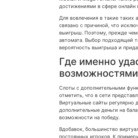
достижениями в сфере онлайн 
Для вовлечения в такие таких 
связано с причиной, что исклю
выигрыш. Поэтому, прежде чем
автомата. Выбор подходящей т
вероятность выигрыша и придат
Где именно уда
возможностями
Слоты с дополнительными функц
отметить, что в сети предста
Виртуальные сайты регулярно 
дополнительные деньги на бал
возможности на победу.
Вдобавок, большинство виртуа
постоянных игроков. К пример