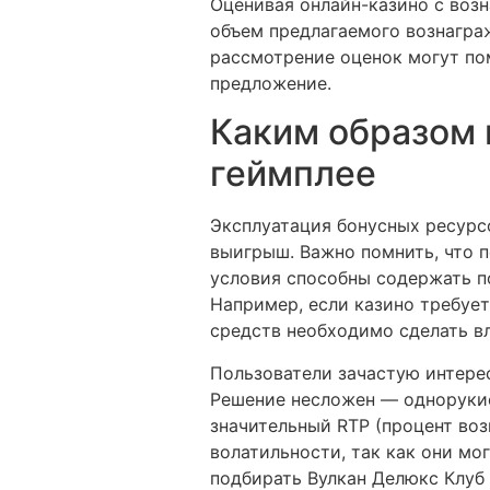
Оценивая онлайн-казино с воз
объем предлагаемого вознагра
рассмотрение оценок могут по
предложение.
Каким образом 
геймплее
Эксплуатация бонусных ресурс
выигрыш. Важно помнить, что п
условия способны содержать п
Например, если казино требует
средств необходимо сделать в
Пользователи зачастую интере
Решение несложен — однорукие
значительный RTP (процент воз
волатильности, так как они мо
подбирать Вулкан Делюкс Клуб 