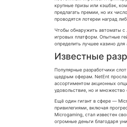
крупные призы или кэшбэк, ко
предлагать премии, но их числ
проводятся лотереи наград ли
Чтобы обнаружить автоматы с 
игровых платформ. Опытные ге
определить лучшее казино для 
Известные разр
Популярные разработчики слот
щедрым оферам. NetEnt просл
ассортиментом акционных опций.
удовольствие, но и множество 
Ещё один гигант в сфере — Mic
привилегиями, включая прогре
Microgaming, стал известен св
огромные деньги благодаря ун