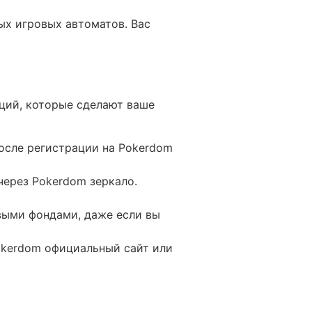
ых игровых автоматов. Вас
ций, которые сделают ваше
осле регистрации на Pokerdom
ерез Pokerdom зеркало.
выми фондами, даже если вы
okerdom официальный сайт или