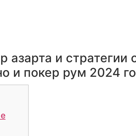
р азарта и стратегии 
но и покер рум 2024 г
ые