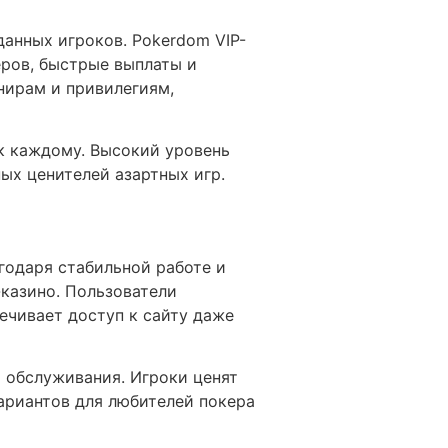
анных игроков. Pokerdom VIP-
ров, быстрые выплаты и
нирам и привилегиям,
к каждому. Высокий уровень
х ценителей азартных игр.
годаря стабильной работе и
-казино. Пользователи
ечивает доступ к сайту даже
 обслуживания. Игроки ценят
ариантов для любителей покера