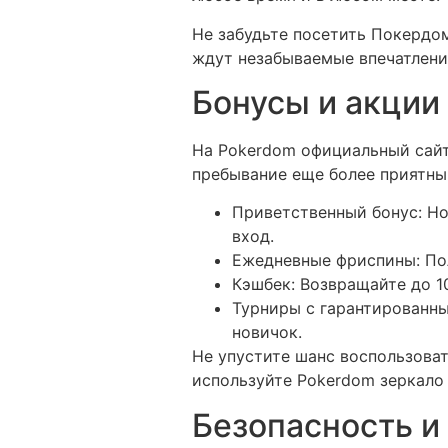
Не забудьте посетить Покердо
ждут незабываемые впечатлени
Бонусы и акции
На Pokerdom официальный сайт
пребывание еще более приятны
Приветственный бонус: Н
вход.
Ежедневные фриспины: Пол
Кэшбек: Возвращайте до 1
Турниры с гарантированны
новичок.
Не упустите шанс воспользова
используйте Pokerdom зеркало 
Безопасность и