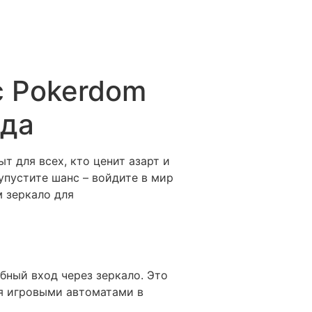
с Pokerdom
ода
т для всех, кто ценит азарт и
пустите шанс – войдите в мир
м зеркало для
бный вход через зеркало. Это
ся игровыми автоматами в