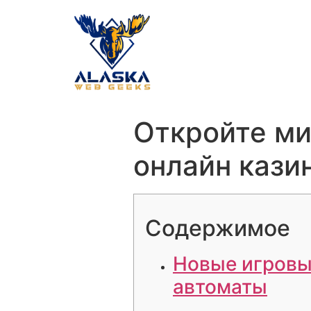
Откройте ми
онлайн кази
Содержимое
Новые игров
автоматы