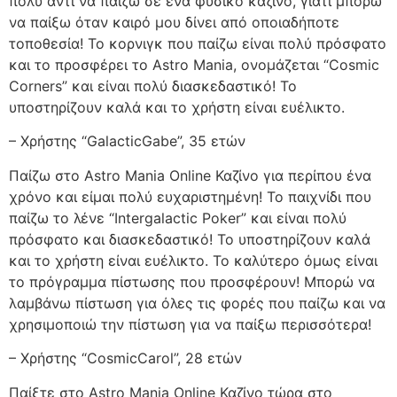
πολύ αντί να παίζω σε ένα φυσικό καζίνο, γιατί μπορώ
να παίξω όταν καιρό μου δίνει από οποιαδήποτε
τοποθεσία! Το κορνιγκ που παίζω είναι πολύ πρόσφατο
και το προσφέρει το Astro Mania, ονομάζεται “Cosmic
Corners” και είναι πολύ διασκεδαστικό! Το
υποστηρίζουν καλά και το χρήστη είναι ευέλικτο.
– Χρήστης “GalacticGabe”, 35 ετών
Παίζω στο Astro Mania Online Καζίνο για περίπου ένα
χρόνο και είμαι πολύ ευχαριστημένη! Το παιχνίδι που
παίζω το λένε “Intergalactic Poker” και είναι πολύ
πρόσφατο και διασκεδαστικό! Το υποστηρίζουν καλά
και το χρήστη είναι ευέλικτο. Το καλύτερο όμως είναι
το πρόγραμμα πίστωσης που προσφέρουν! Μπορώ να
λαμβάνω πίστωση για όλες τις φορές που παίζω και να
χρησιμοποιώ την πίστωση για να παίξω περισσότερα!
– Χρήστης “CosmicCarol”, 28 ετών
Παίξτε στο Astro Mania Online Καζίνο τώρα στο