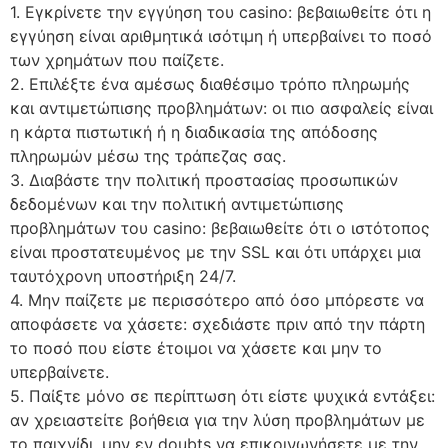
1. Εγκρίνετε την εγγύηση του casino: βεβαιωθείτε ότι η
εγγύηση είναι αριθμητικά ισότιμη ή υπερβαίνει το ποσό
των χρημάτων που παίζετε.
2. Επιλέξτε ένα αμέσως διαθέσιμο τρόπο πληρωμής
και αντιμετώπισης προβλημάτων: οι πιο ασφαλείς είναι
η κάρτα πιστωτική ή η διαδικασία της απόδοσης
πληρωμών μέσω της τράπεζας σας.
3. Διαβάστε την πολιτική προστασίας προσωπικών
δεδομένων και την πολιτική αντιμετώπισης
προβλημάτων του casino: βεβαιωθείτε ότι ο ιστότοπος
είναι προστατευμένος με την SSL και ότι υπάρχει μια
ταυτόχρονη υποστήριξη 24/7.
4. Μην παίζετε με περισσότερο από όσο μπόρεστε να
αποφάσετε να χάσετε: σχεδιάστε πριν από την πάρτη
το ποσό που είστε έτοιμοι να χάσετε και μην το
υπερβαίνετε.
5. Παίξτε μόνο σε περίπτωση ότι είστε ψυχικά εντάξει:
αν χρειαστείτε βοήθεια για την λύση προβλημάτων με
το παιχνίδι, μην εν doubts να επικοινωνήσετε με την