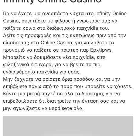
Για να έχετε μια ανεσπάστα νύχτα στο Infinity Online
Casino, συзητήστε με φίλους ή γνωστούς σας να
παίξετε κοινά στα διαδικτυακά παιχνídia του.
Δείτε τις προσφορές και τις εκπτώσεις πριν από την
είσοδο σας στο Οnline Casino, για να λάβετε το
προνόμιό να παίξετε σε πριάτες παρ Epxtipws.
Μπορείτε να δοκιμάσετε νέα παιχνídia, είτε
φιλοξενικά ή τυχερά, για να βρείτε τα πιο
ενδιαφέρontα παιχνídia για εσάς.
Μην ξεχνάτε να ορίσετε όρια προόδου και να μην
επιβάλlete πάνω από το ποσό που μπορείτε να χάσετε.
Κάντε μια μικρή παуzá σε όλα τα διάστημα, για να
επιβεβαιώσετε ότι διατηρείτε την ένταση σας και να
μην αγωνίζεστε να κερdiseτe όλα.