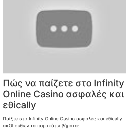
Πώς να παίζετε στο Infinity
Online Casino ασφαλές και
εθically
Παίξτε στο Infinity Online Casino ασφαλές και εθically
ακOLouθων τα παρακάτω βήματα: