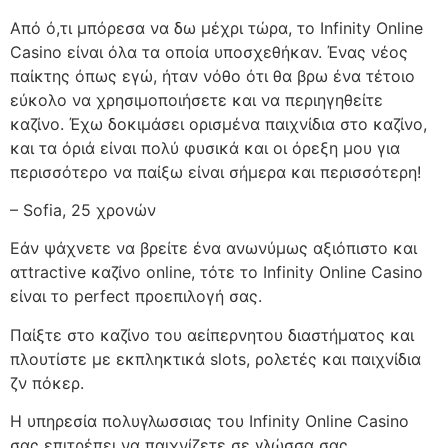
Από ό,τι μπόρεσα να δω μέχρι τώρα, το Infinity Online
Casino είναι όλα τα οποία υποσχεθήκαν. Ένας νέος
παίκτης όπως εγώ, ήταν νόθο ότι θα βρω ένα τέτοιο
εύκολο να χρησιμοποιήσετε και να περιηγηθείτε
καζίνο. Έχω δοκιμάσει ορισμένα παιχνίδια στο καζίνο,
και τα όριά είναι πολύ φυσικά και οι όρεξη μου για
περισσότερο να παίξω είναι σήμερα και περισσότερη!
– Sofia, 25 χρονών
Εάν ψάχνετε να βρείτε ένα ανωνύμως αξιόπιστο και
ατtractive καζίνο online, τότε το Infinity Online Casino
είναι το perfect προεπιλογή σας.
Παίξτε στο καζίνο του αείπερνητου διαστήματος και
πλουτίστε με εκπληκτικά slots, ρολετές και παιχνίδια
ζν πόκερ.
Η υπηρεσία πολυγλωσσιας του Infinity Online Casino
σας επιτρέπει να παιχνίζετε σε γλώσσα σας,