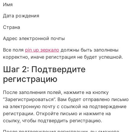
Имя
Дата рождения
Страна
Адрес электронной почты
Все поля
pin up зеркало
должны быть заполнены
корректно, иначе регистрация не будет успешной.
Шаг 2: Подтвердите
регистрацию
После заполнения полей, нажмите на кнопку
“Зарегистрироваться”. Вам будет отправлено письмо
на электронную почту с ссылкой на подтверждение
регистрации. Откройте письмо и нажмите на
ссылку, чтобы подтвердить регистрацию.
После подтверждения регистрации, вы сможете