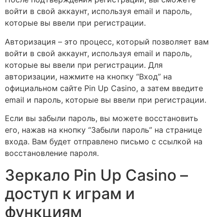
войти в свой аккаунт, используя email и пароль,
которые вы ввели при регистрации.
Авторизация – это процесс, который позволяет вам
войти в свой аккаунт, используя email и пароль,
которые вы ввели при регистрации. Для
авторизации, нажмите на кнопку “Вход” на
официальном сайте Pin Up Casino, а затем введите
email и пароль, которые вы ввели при регистрации.
Если вы забыли пароль, вы можете восстановить
его, нажав на кнопку “Забыли пароль” на странице
входа. Вам будет отправлено письмо с ссылкой на
восстановление пароля.
Зеркало Pin Up Casino –
доступ к играм и
функциям