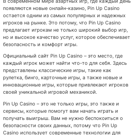
В современном мире азартных игр, где каждый день
появляются новые онлайн-казино, Pin Up Casino
остается одним из самых популярных и надежных
игроков на рынке. Это потому, что Pin Up Casino
предлагает игрокам не только широкий выбор игр,
но и высокое качество услуг, которое обеспечивает
безопасность и комфорт игры.
Официальный сайт Pin Up Casino – это место, где
каждый игрок может найти что-то для себя. Здесь
представлены классические игры, такие как
рулетка, бинго, карточные игры, а также новые и
инновационные игры, которые привлекают игроков
своей уникальной игровой механикой.
Pin Up Casino – это не только игры, это также и
сервисы, которые помогут вам начать играть и
получать выигрыш. Вам не нужно беспокоиться о
безопасности своих данных, потому что Pin Up
Casino использует современные технологии для