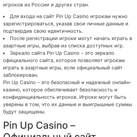
игроков из России и других стран.
Для входа на сайт Pin Up Casino игрокам нужно
зарегистрироваться, указав свои личные данные и
подтвердив свою идентичность.
После регистрации игроки могут начать играть в
азартные игры, выбрав из списка доступных игр.
Зеркало сайта Pin Up Casino – это зеркало
официального сайта, которое позволяет игрокам
играть в азартные игры, если официальный сайт
заблокирован.
Pin Up Casino – это безопасный и надежный онлайн-
казино, которое обеспечивает безопасность и
конфиденциальность игроков. Игроки могут быть
уверены в том, что их данные и выигрышные суммы
будут защищены.
Pin Up Casino –
Официальный сайт