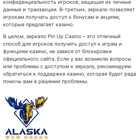
конфиденциальность игроков, защищая их личные
данные и транзакции. В-третьих, зеркало позволяет
игрокам получать доступ к бонусам и акциям,
которые предлагает казино.
В целом, зеркало Pin Up Casino – это отличный
способ для игроков получить доступ к играм и
функциям казино, не завися от блокировки
официального сайта. Если у вас возникли вопросы
или проблемы с доступом к зеркалу, рекомендуем
обратиться к поддержке казино, которая будет рада
помочь вам в решении проблемы.