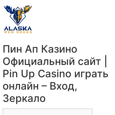
Пин Ап Казино
Официальный сайт |
Pin Up Casino играть
онлайн – Вход,
Зеркало