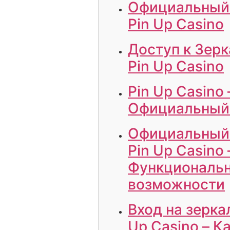
Официальный
Pin Up Casino
Доступ к Зерк
Pin Up Casino
Pin Up Casino 
Официальный
Официальный
Pin Up Casino 
Функциональ
возможности
Вход на зерка
Up Casino – Ка