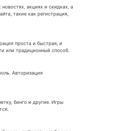
 новостях, акциях и скидках, а
айта, такие как регистрация,
рация проста и быстрая, и
ти или традиционный способ.
роль. Авторизация
етку, бинго и другие. Игры
тся.