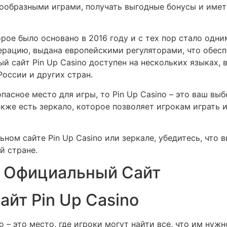
нообразными играми, получать выгодные бонусы и име
торое было основано в 2016 году и с тех пор стало одн
ерацию, выдана европейскими регуляторами, что обесп
й сайт Pin Up Casino доступен на нескольких языках, 
России и других стран.
пасное место для игры, то Pin Up Casino – это ваш вы
акже есть зеркало, которое позволяет игрокам играть 
ном сайте Pin Up Casino или зеркале, убедитесь, что 
й стране.
– Официальный Сайт
йт Pin Up Casino
 – это место, где игроки могут найти все, что им нужн