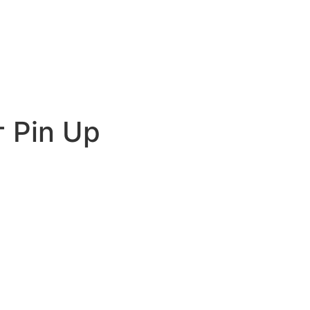
 Pin Up