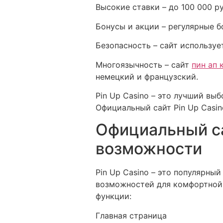
Высокие ставки – до 100 000 ру
Бонусы и акции – регулярные б
Безопасность – сайт использу
Многоязычность – сайт
пин ап 
немецкий и французский.
Pin Up Casino – это лучший вы
Официальный сайт Pin Up Casino
Официальный са
возможности
Pin Up Casino – это популярны
возможностей для комфортной 
функции:
Главная страница