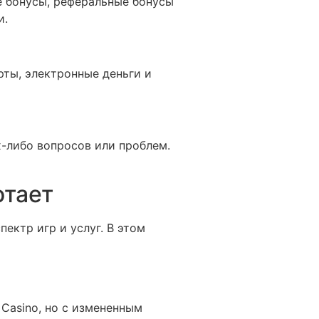
е бонусы, реферальные бонусы
и.
рты, электронные деньги и
х-либо вопросов или проблем.
отает
пектр игр и услуг. В этом
 Casino, но с измененным