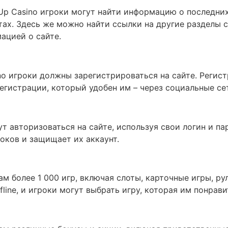
 Up Casino игроки могут найти информацию о последних
тах. Здесь же можно найти ссылки на другие разделы с
ацией о сайте.
ino игроки должны зарегистрироваться на сайте. Регист
егистрации, который удобен им – через социальные се
т авторизоваться на сайте, используя свои логин и па
оков и защищает их аккаунт.
ам более 1 000 игр, включая слоты, карточные игры, рул
line, и игроки могут выбрать игру, которая им понрави