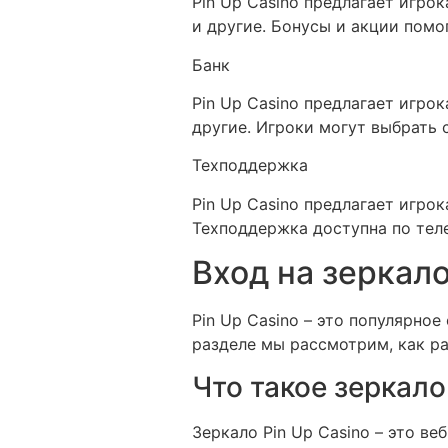
Pin Up Casino предлагает игро
и другие. Бонусы и акции помо
Банк
Pin Up Casino предлагает игро
другие. Игроки могут выбрать 
Техподдержка
Pin Up Casino предлагает игро
Техподдержка доступна по теле
Вход на зеркало
Pin Up Casino – это популярное
разделе мы рассмотрим, как раб
Что такое зеркало
Зеркало Pin Up Casino – это ве