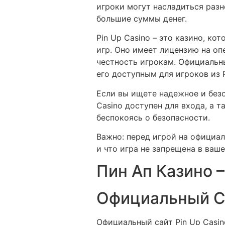
игроки могут насладиться раз
большие суммы денег.
Pin Up Casino – это казино, ко
игр. Оно имеет лицензию на оп
честность игрокам. Официальны
его доступным для игроков из 
Если вы ищете надежное и безо
Casino доступен для входа, а т
беспокоясь о безопасности.
Важно: перед игрой на официаль
и что игра не запрещена в ваше
Пин Ап Казино 
Официальный Са
Официальный сайт Pin Up Casino