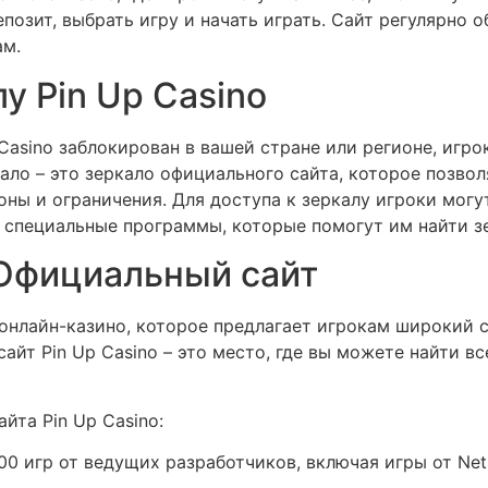
позит, выбрать игру и начать играть. Сайт регулярно 
ам.
у Pin Up Casino
Casino заблокирован в вашей стране или регионе, игро
ало – это зеркало официального сайта, которое позвол
оны и ограничения. Для доступа к зеркалу игроки мог
и специальные программы, которые помогут им найти з
– Официальный сайт
е онлайн-казино, которое предлагает игрокам широкий 
йт Pin Up Casino – это место, где вы можете найти вс
та Pin Up Casino:
00 игр от ведущих разработчиков, включая игры от NetE