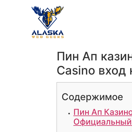
Пин Ап кази
Casino вход 
Содержимое
Пин Ап Казино
Официальный