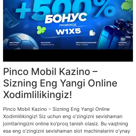
Pinco Mobil Kazino –
Sizning Eng Yangi Online
Xodimlilikingiz!
Pinco Mobil Kazino – Sizning Eng Yangi Online
Xodimlilikingiz! Siz uchun eng o’zingizni sevishaman
jointlaringizni online ko’proq tanish olasiz. Bu vaqtning
esa eng o’zingizni sevishaman slot machinalarini o’ynay