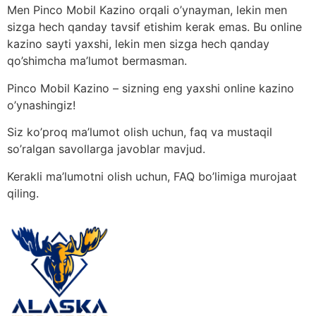
Men Pinco Mobil Kazino orqali o’ynayman, lekin men
sizga hech qanday tavsif etishim kerak emas. Bu online
kazino sayti yaxshi, lekin men sizga hech qanday
qo’shimcha ma’lumot bermasman.
Pinco Mobil Kazino – sizning eng yaxshi online kazino
o’ynashingiz!
Siz ko’proq ma’lumot olish uchun, faq va mustaqil
so’ralgan savollarga javoblar mavjud.
Kerakli ma’lumotni olish uchun, FAQ bo’limiga murojaat
qiling.