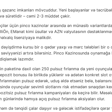
ş qazanc imkanları mövcuddur. Yeni başlayanlar və təcrübəl
və sürətlidir – cəmi 2-3 müddət çəkir.
çilər üçün pinco kazinolar arasında ən münasib variantlarda
MilliÖn, EManat kimi üsullar və AZN valyutasının dəstəklənməs
əlxalq lisenziyaya malikdir.
dəyişdirmə kursu bir o qədər yaxşı və mərc tələbləri bir o 
səviyyənizi artıra bilərsiniz. Pinco Kazinosunda oynamağa 
diqləmək lazımdır.
n paketinə daxil olan 250 pulsuz fırlanma da yeni oyunçula
depozit bonusu ilə birlikdə yüklənir və adətən konkret slot o
fırlanmaları pulsuz edərək, uduş əldə etsəniz belə, balansın
əsində oyunçular sevimli slotlarını risk etmədən sınaqdan ke
pozitsiz pulsuz fırlanma kampaniyaları da keçirə bilir. Məsəl
m günlərində hamıya açıq pulsuz fırlanma aksiyaları olur.
m də tənqidi çalar daşıyır və gələcək istifadəçilərə qərar 