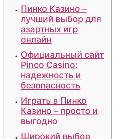
Пинко Казино –
лучший выбор для
азартных игр
онлайн
Официальный сайт
Pinco Casino:
надежность и
безопасность
Играть в Пинко
Казино – просто и
выгодно
Широкий выбор