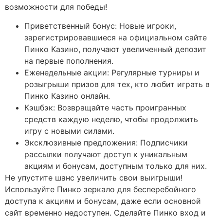
возможности для победы!
Приветственный бонус: Новые игроки,
зарегистрировавшиеся на официальном сайте
Пинко Казино, получают увеличенный депозит
на первые пополнения.
Еженедельные акции: Регулярные турниры и
розыгрыши призов для тех, кто любит играть в
Пинко Казино онлайн.
Кэшбэк: Возвращайте часть проигранных
средств каждую неделю, чтобы продолжить
игру с новыми силами.
Эксклюзивные предложения: Подписчики
рассылки получают доступ к уникальным
акциям и бонусам, доступным только для них.
Не упустите шанс увеличить свои выигрыши!
Используйте Пинко зеркало для бесперебойного
доступа к акциям и бонусам, даже если основной
сайт временно недоступен. Сделайте Пинко вход и