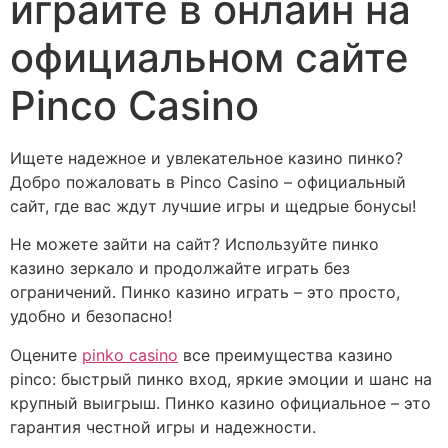
играйте в онлайн на
официальном сайте
Pinco Casino
Ищете надежное и увлекательное казино пинко?
Добро пожаловать в Pinco Casino – официальный
сайт, где вас ждут лучшие игры и щедрые бонусы!
Не можете зайти на сайт? Используйте пинко
казино зеркало и продолжайте играть без
ограничений. Пинко казино играть – это просто,
удобно и безопасно!
Оцените
pinko casino
все преимущества казино
pinco: быстрый пинко вход, яркие эмоции и шанс на
крупный выигрыш. Пинко казино официальное – это
гарантия честной игры и надежности.