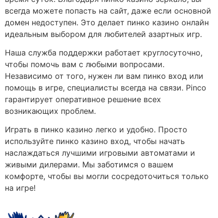
всегда можете попасть на сайт, даже если основной
домен недоступен. Это делает пинко казино онлайн
идеальным выбором для любителей азартных игр.
Наша служба поддержки работает круглосуточно,
чтобы помочь вам с любыми вопросами.
Независимо от того, нужен ли вам пинко вход или
помощь в игре, специалисты всегда на связи. Pinco
гарантирует оперативное решение всех
возникающих проблем.
Играть в пинко казино легко и удобно. Просто
используйте пинко казино вход, чтобы начать
наслаждаться лучшими игровыми автоматами и
живыми дилерами. Мы заботимся о вашем
комфорте, чтобы вы могли сосредоточиться только
на игре!