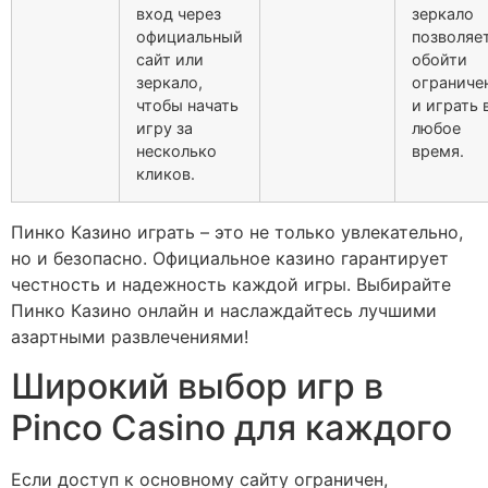
вход через
зеркало
официальный
позволяе
сайт или
обойти
зеркало,
ограниче
чтобы начать
и играть 
игру за
любое
несколько
время.
кликов.
Пинко Казино играть – это не только увлекательно,
но и безопасно. Официальное казино гарантирует
честность и надежность каждой игры. Выбирайте
Пинко Казино онлайн и наслаждайтесь лучшими
азартными развлечениями!
Широкий выбор игр в
Pinco Casino для каждого
Если доступ к основному сайту ограничен,