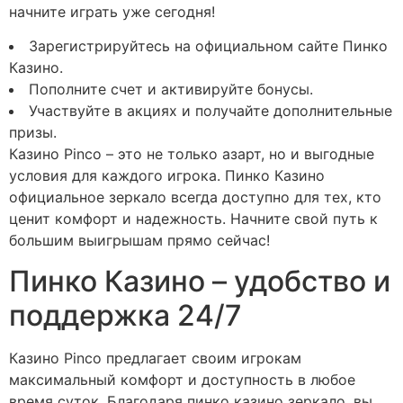
начните играть уже сегодня!
Зарегистрируйтесь на официальном сайте Пинко
Казино.
Пополните счет и активируйте бонусы.
Участвуйте в акциях и получайте дополнительные
призы.
Казино Pinco – это не только азарт, но и выгодные
условия для каждого игрока. Пинко Казино
официальное зеркало всегда доступно для тех, кто
ценит комфорт и надежность. Начните свой путь к
большим выигрышам прямо сейчас!
Пинко Казино – удобство и
поддержка 24/7
Казино Pinco предлагает своим игрокам
максимальный комфорт и доступность в любое
время суток. Благодаря пинко казино зеркало, вы