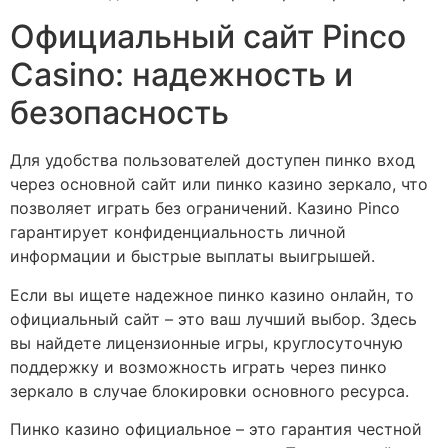
Официальный сайт Pinco
Casino: надежность и
безопасность
Для удобства пользователей доступен пинко вход
через основной сайт или пинко казино зеркало, что
позволяет играть без ограничений. Казино Pinco
гарантирует конфиденциальность личной
информации и быстрые выплаты выигрышей.
Если вы ищете надежное пинко казино онлайн, то
официальный сайт – это ваш лучший выбор. Здесь
вы найдете лицензионные игры, круглосуточную
поддержку и возможность играть через пинко
зеркало в случае блокировки основного ресурса.
Пинко казино официальное – это гарантия честной