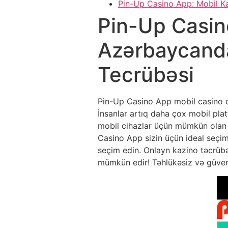
Pin-Up Casino App: Mobil 
Pin-Up Casin
Azərbaycanda
Tecrübəsi
Pin-Up Casino App mobil casino 
İnsanlar artıq daha çox mobil pla
mobil cihazlar üçün mümkün olan b
Casino App sizin üçün ideal seçimdi
seçim edin. Onlayn kazino təcrüb
mümkün edir! Təhlükəsiz və güvenl