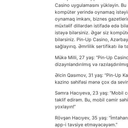
Casino uygulamasını yükləyin. Bu u
kompüter yerində oynamaq istəyirs
oynamaq imkanı, biznes gazetlerin
müxtəlif dillərdən istifadə edə bil
istəyə bilərsiniz. Əgər siz kompü
bilərsiniz. Pin-Up Casino, Azərbayc
sağlayırıq. Əmrlilik sertifikatı ilə
Mükə Milli, 27 yaş: “Pin-Up Casi
dizaynlandırılmış və razılaşdırılmı
Əlcin Qasımov, 31 yaş: “Pin-Up K
kazino səhifəsi mənə çox da sevi
Səmra Hacıyeva, 23 yaş: “Mobil cə
təklif edirəm. Bu, mobil cəmir səh
yoxlayın!”
Rövşən Hacıyev, 35 yaş: “İmtahan
app-i tavsiye etməyəcəyəm.”