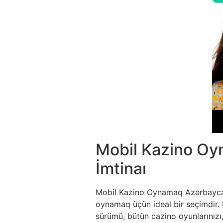
Mobil Kazino Oy
İmtinaı
Mobil Kazino Oynamaq Azərbaycanda
oynamaq üçün ideal bir seçimdir. B
sürümü, bütün cazino oyunlarınızı