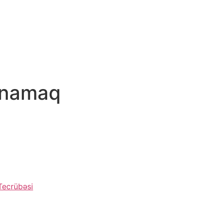
ynamaq
Tecrübəsi