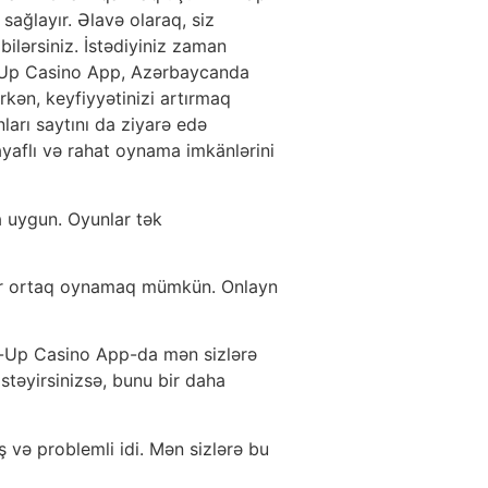
sağlayır. Əlavə olaraq, siz
ilərsiniz. İstədiyiniz zaman
in-Up Casino App, Azərbaycanda
ərkən, keyfiyyətinizi artırmaq
ları saytını da ziyarə edə
sayaflı və rahat oynama imkänlərini
 uygun. Oyunlar tək
 bir ortaq oynamaq mümkün. Onlayn
in-Up Casino App-da mən sizlərə
stəyirsinizsə, bunu bir daha
və problemli idi. Mən sizlərə bu