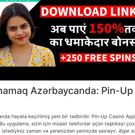
namaq Azərbaycanda: Pin-Up
 həyata keçirilmiş yeni bir tədbirdir. Pin-Up Casino App-
u uygulama, sizin için müasir telefonlar üçün təşkikeyi çox
, istədiyiniz zaman və yerənizdən yerinizde saxlayır. Əgər 