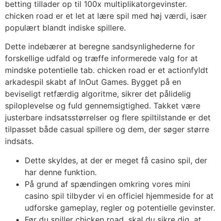
betting tillader op til 100x multiplikatorgevinster.
chicken road
er et let at lære spil med høj værdi, især
populært blandt indiske spillere.
Dette indebærer at beregne sandsynlighederne for
forskellige udfald og træffe informerede valg for at
mindske potentielle tab.
chicken road
er et actionfyldt
arkadespil skabt af InOut Games. Bygget på en
beviseligt retfærdig algoritme, sikrer det pålidelig
spiloplevelse og fuld gennemsigtighed. Takket være
justerbare indsatsstørrelser og flere spiltilstande er det
tilpasset både casual spillere og dem, der søger større
indsats.
Dette skyldes, at der er meget få casino spil, der
har denne funktion.
På grund af spændingen omkring vores mini
casino spil tilbyder vi en officiel hjemmeside for at
udforske gameplay, regler og potentielle gevinster.
Før du spiller
chicken road
, skal du sikre dig, at