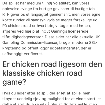
Da spillet har medium til høj volatilitet, kan vores
oplevelse svinge fra hurtige gevinster til hurtige tab.
RTP giver os et langsigtet gennemsnit, men vores egne
korte runder vil sandsynligvis se meget forskellige ud.
På
chicken road
er hvert trin, vi tager med hønen,
afgøres ved hjælp af InOut Gaming’s licenserede
tilfældighedsgenerator. Disse sider har alle aktuelle UK
Gambling Commission-licenser, bruger moderne SSL-
kryptering og offentliggør udbetalingsrater, der er
uafhængigt verificeret.
Er
chicken road
ligesom den
klassiske
chicken road
game?
Hvis du leder efter et spil, der er let at spille, men
tilbyder uendelig sjov og mulighed for at vinde stort, er
dette et spil, du ikke vil gå glip af. Spillets enkle, men