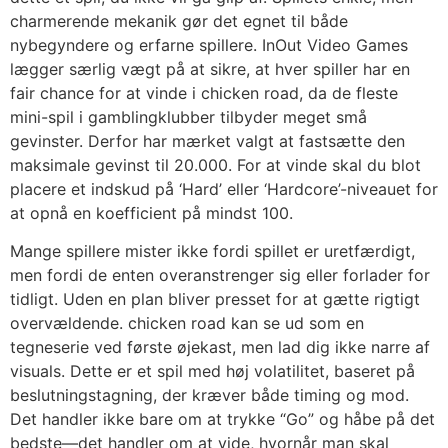
charmerende mekanik gør det egnet til både
nybegyndere og erfarne spillere. InOut Video Games
lægger særlig vægt på at sikre, at hver spiller har en
fair chance for at vinde i
chicken road
, da de fleste
mini-spil i gamblingklubber tilbyder meget små
gevinster. Derfor har mærket valgt at fastsætte den
maksimale gevinst til 20.000. For at vinde skal du blot
placere et indskud på ‘Hard’ eller ‘Hardcore’-niveauet for
at opnå en koefficient på mindst 100.
Mange spillere mister ikke fordi spillet er uretfærdigt,
men fordi de enten overanstrenger sig eller forlader for
tidligt. Uden en plan bliver presset for at gætte rigtigt
overvældende.
chicken road
kan se ud som en
tegneserie ved første øjekast, men lad dig ikke narre af
visuals. Dette er et spil med høj volatilitet, baseret på
beslutningstagning, der kræver både timing og mod.
Det handler ikke bare om at trykke “Go” og håbe på det
bedste—det handler om at vide, hvornår man skal