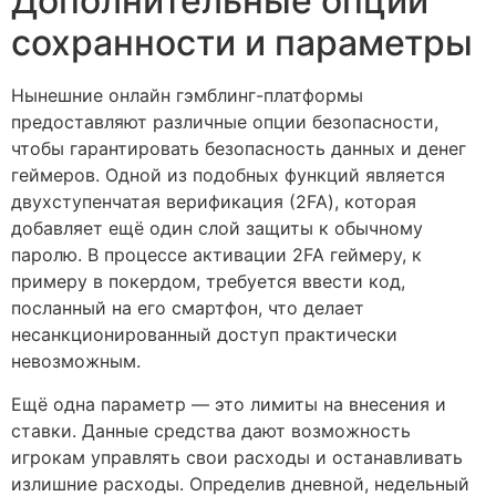
Дополнительные опции
сохранности и параметры
Нынешние онлайн гэмблинг-платформы
предоставляют различные опции безопасности,
чтобы гарантировать безопасность данных и денег
геймеров. Одной из подобных функций является
двухступенчатая верификация (2FA), которая
добавляет ещё один слой защиты к обычному
паролю. В процессе активации 2FA геймеру, к
примеру в покердом, требуется ввести код,
посланный на его смартфон, что делает
несанкционированный доступ практически
невозможным.
Ещё одна параметр — это лимиты на внесения и
ставки. Данные средства дают возможность
игрокам управлять свои расходы и останавливать
излишние расходы. Определив дневной, недельный