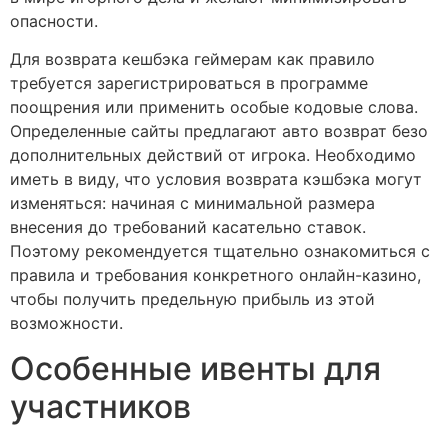
опасности.
Для возврата кешбэка геймерам как правило
требуется зарегистрироваться в программе
поощрения или применить особые кодовые слова.
Определенные сайты предлагают авто возврат безо
дополнительных действий от игрока. Необходимо
иметь в виду, что условия возврата кэшбэка могут
изменяться: начиная с минимальной размера
внесения до требований касательно ставок.
Поэтому рекомендуется тщательно ознакомиться с
правила и требования конкретного онлайн-казино,
чтобы получить предельную прибыль из этой
возможности.
Особенные ивенты для
участников