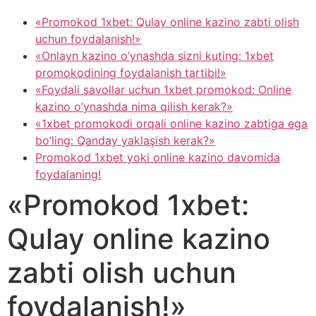
«Promokod 1xbet: Qulay online kazino zabti olish
uchun foydalanish!»
«Onlayn kazino o’ynashda sizni kuting: 1xbet
promokodining foydalanish tartibi!»
«Foydali savollar uchun 1xbet promokod: Online
kazino o’ynashda nima qilish kerak?»
«1xbet promokodi orqali online kazino zabtiga ega
bo’ling: Qanday yaklaşish kerak?»
Promokod 1xbet yoki online kazino davomida
foydalaning!
«Promokod 1xbet:
Qulay online kazino
zabti olish uchun
foydalanish!»