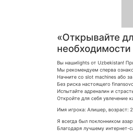
«Открывайте дл
необходимости 
Вы нашиlights от Uzbekistan! П
Мы рекомендуем сперва ознакоми
Начните со slot machines або з
Без риска настоящего finansovo
Испытайте адреналин и страсть к
Откройте для себя увлечение к
Имя игрока: Алишер, возраст: 
Я всегда был поклонником азар
Благодаря лучшему интернет-са