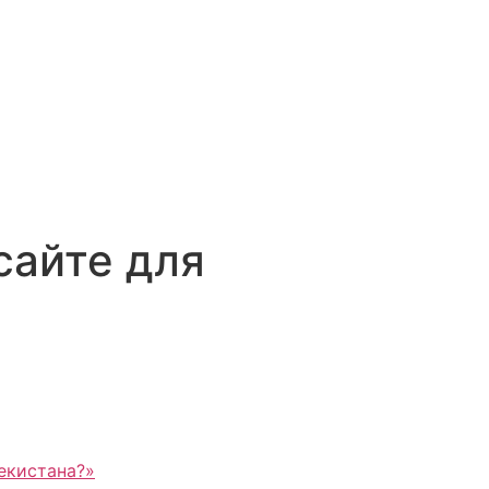
сайте для
екистана?»