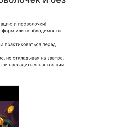
рацию и проволочки!
ых форм или необходимости
ли практиковаться перед
с, не откладывая на завтра.
огли насладиться настоящим