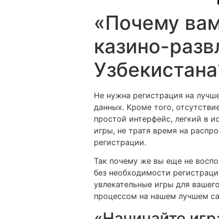
«Почему вам
казино-разв
Узбекистана
Не нужна регистрация на лучш
данных. Кроме того, отсутстви
простой интерфейс, легкий в и
игры, не тратя время на распр
регистрации.
Так почему же вы еще не восп
без необходимости регистрации
увлекательные игры для вашего
процессом на нашем лучшем са
«Начинайте игра