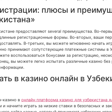
гистрации: плюсы и преиму
екистана»
кистане предоставляют several преимущества. Во-перв
длинные регистрационные формы. Во-вторых, ваши перс
доставлять. В-третьих, вы можете мгновенно начать иг
зино принимают сопутствующие платежные системы в Уз
жете воспользоваться бонусами за регистрацию, несмо
онец, вы можете легко испытать различные казино без 
информации.
ать в казино онлайн в Узбек
н-казино в
онлайн платформа казино для узбекистана д
 и начните играть за низкие ставки в безопасных и за
льного сайта казино, который принимает узбекских игро