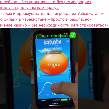
о сейчас – без проволочек и без регистрации»
кистана доступны вам сразу»
 плюсы и преимущества для игроков из Узбекистана»
но онлайн в Узбекистане – просто и безопасно»
ечение казино – без необходимости регистрироваться»