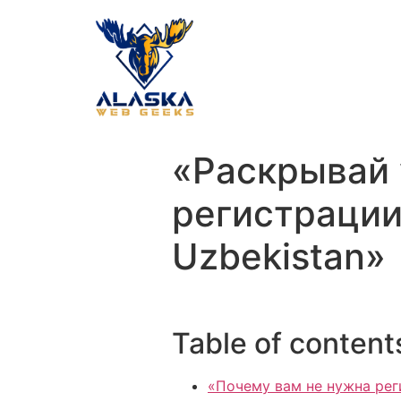
«Раскрывай 
регистрации
Uzbekistan»
Table of content
«Почему вам не нужна рег