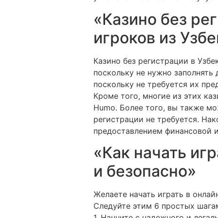
«Казино без ре
игроков из Узб
Казино без регистрации в Узбе
поскольку не нужно заполнять 
поскольку не требуется их пре
Кроме того, многие из этих ка
Humo. Более того, вы также мо
регистрации не требуется. Нак
предоставлением финансовой 
«Как начать игр
и безопасно»
Желаете начать играть в онлай
Следуйте этим 6 простых шагам
1. Начните с надежного и лега