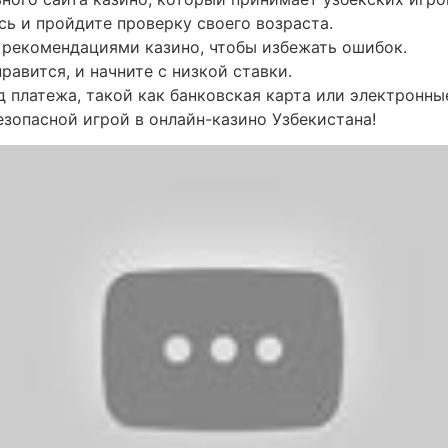
сь и пройдите проверку своего возраста.
и рекомендациями казино, чтобы избежать ошибок.
нравится, и начните с низкой ставки.
 платежа, такой как банковская карта или электронны
езопасной игрой в онлайн-казино Узбекистана!