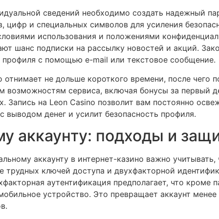
идуальной сведений необходимо создать надежный пар
в, цифр и специальных символов для усиления безопасн
условиями использования и положениями конфиденциал
ют шанс подписки на рассылку новостей и акций. Зак
 профиля с помощью e-mail или текстовое сообщение.
 отнимает не дольше короткого времени, после чего п
м возможностям сервиса, включая бонусы за первый д
х. Запись на Leon Casino позволит вам постоянно осве
с выводом денег и усилит безопасность профиля.
му аккаунту: подходы и защ
льному аккаунту в интернет-казино важно учитывать, 
ие трудных ключей доступа и двухфакторной идентифик
хфакторная аутентификация предполагает, что кроме п
о мобильное устройство. Это превращает аккаунт мене
в.