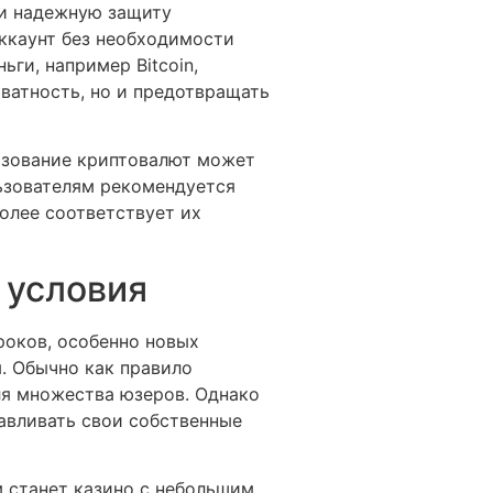
и и надежную защиту
ккаунт без необходимости
ги, например Bitcoin,
иватность, но и предотвращать
льзование криптовалют может
льзователям рекомендуется
олее соответствует их
 условия
роков, особенно новых
ы. Обычно как правило
ля множества юзеров. Однако
авливать свои собственные
м станет казино с небольшим