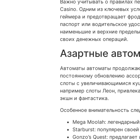
Важно учитывать о правилах п
Casino. Одним из ключевых ус
геймера и предотвращает фрод
паспорт или водительское удо
наименьшие и верхние пределы
своих денежных операций.
Азартные автом
Автоматы автоматы продолжают
постоянному обновлению ассор
слоты с увеличивающимися куш
например слоты Леон, привлек
экшн и фантастика.
Особенное внимательность сле
Mega Moolah: легендарный
Starburst: популярен сво
Gonzo’s Quest: предлагае