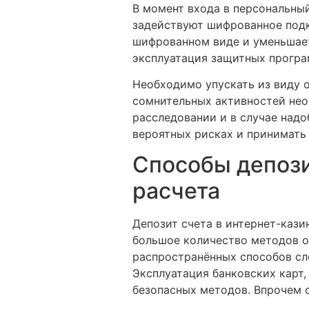
В момент входа в персональны
задействуют шифрованное подкл
шифрованном виде и уменьшает
эксплуатация защитных прогр
Необходимо упускать из виду о
сомнительных активностей нео
расследовании и в случае над
вероятных рисках и принимать
Способы депози
расчета
Депозит счета в интернет-каз
большое количество методов о
распространённых способов сл
Эксплуатация банковских карт,
безопасных методов. Впрочем с