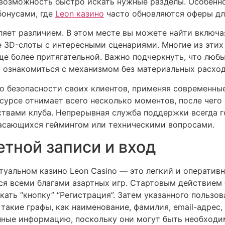
возможность быстро искать нужные разделы. Особенно
бонусами, где
Leon казино
часто обновляются оферы дл
ляет различием. В этом месте вы можете найти включ
е 3D-слоты с интересными сценариями. Многие из эт
ще более притягательной. Важно подчеркнуть, что люб
ознакомиться с механизмом без материальных расход
о безопасности своих клиентов, применяя современны
урсе отнимает всего несколько моментов, после чего
твами клуба. Непрерывная служба поддержки всегда г
асающихся геймингом или техническими вопросами.
етной записи и вход
туальном казино Leon Casino — это легкий и оператив
ся всеми благами азартных игр. Стартовым действием
скать “кнопку” “Регистрация”. Затем указанного польз
акие графы, как наименование, фамилия, email-адрес,
нные информацию, поскольку они могут быть необходи