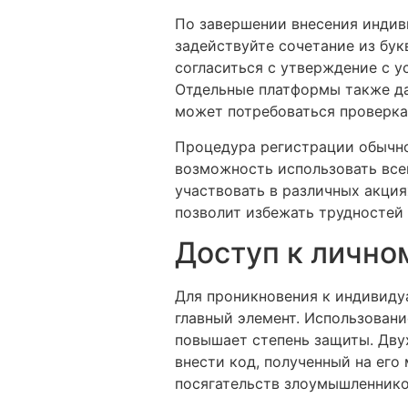
По завершении внесения индив
задействуйте сочетание из бук
согласиться с утверждение с 
Отдельные платформы также да
может потребоваться проверка
Процедура регистрации обычно
возможность использовать все
участвовать в различных акция
позволит избежать трудностей 
Доступ к лично
Для проникновения к индивидуа
главный элемент. Использован
повышает степень защиты. Дву
внести код, полученный на ег
посягательств злоумышленнико