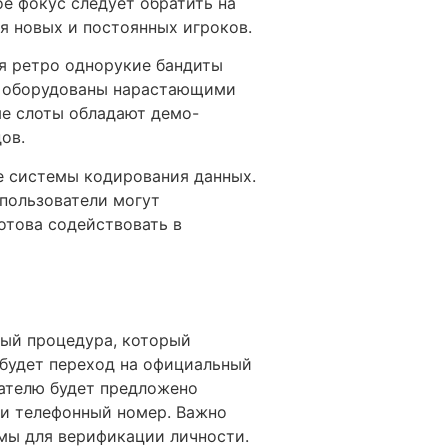
е фокус следует обратить на
я новых и постоянных игроков.
ая ретро однорукие бандиты
их оборудованы нарастающими
ые слоты обладают демо-
ов.
е системы кодирования данных.
 пользователи могут
отова содействовать в
ный процедура, который
 будет переход на официальный
ователю будет предложено
 и телефонный номер. Важно
мы для верификации личности.