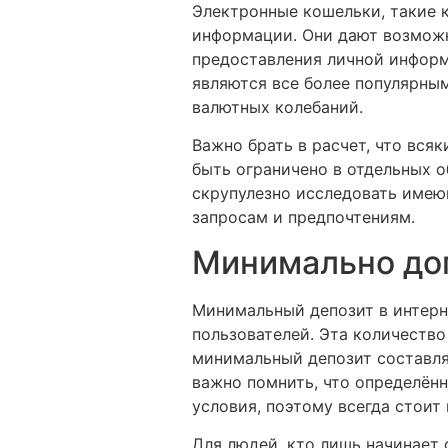
Электронные кошельки, такие ка
информации. Они дают возможн
предоставления личной информа
являются все более популярным
валютных колебаний.
Важно брать в расчет, что вс
быть ограничено в отдельных о
скрупулезно исследовать имею
запросам и предпочтениям.
Минимально доп
Минимальный депозит в интерн
пользователей. Эта количество
минимальный депозит составля
важно помнить, что определённ
условия, поэтому всегда стоит 
Для людей, кто лишь начинает 