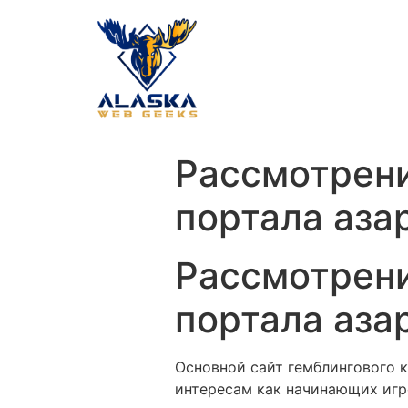
Рассмотрени
портала аза
Рассмотрени
портала аза
Основной сайт гемблингового 
интересам как начинающих игро