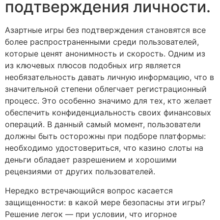
подтверждения личности.
Азартные игры без подтверждения становятся все
более распространенными среди пользователей,
которые ценят анонимность и скорость. Одним из
из ключевых плюсов подобных игр является
необязательность давать личную информацию, что в
значительной степени облегчает регистрационный
процесс. Это особенно значимо для тех, кто желает
обеспечить конфиденциальность своих финансовых
операций. В данный самый момент, пользователи
должны быть осторожны при подборе платформы:
необходимо удостовериться, что казино слоты на
деньги обладает разрешением и хорошими
рецензиями от других пользователей.
Нередко встречающийся вопрос касается
защищенности: в какой мере безопасны эти игры?
Решение легок — при условии, что игорное