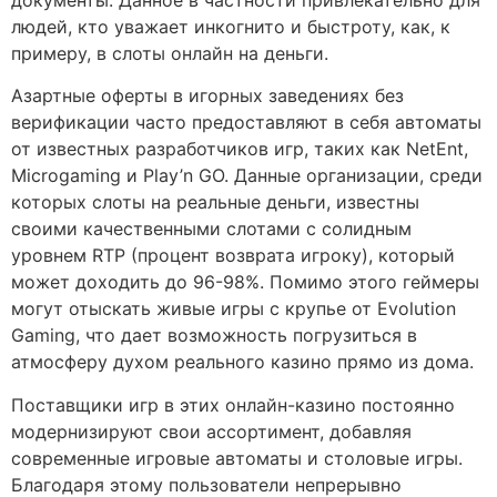
документы. Данное в частности привлекательно для
людей, кто уважает инкогнито и быстроту, как, к
примеру, в слоты онлайн на деньги.
Азартные оферты в игорных заведениях без
верификации часто предоставляют в себя автоматы
от известных разработчиков игр, таких как NetEnt,
Microgaming и Play’n GO. Данные организации, среди
которых слоты на реальные деньги, известны
своими качественными слотами с солидным
уровнем RTP (процент возврата игроку), который
может доходить до 96-98%. Помимо этого геймеры
могут отыскать живые игры с крупье от Evolution
Gaming, что дает возможность погрузиться в
атмосферу духом реального казино прямо из дома.
Поставщики игр в этих онлайн-казино постоянно
модернизируют свои ассортимент, добавляя
современные игровые автоматы и столовые игры.
Благодаря этому пользователи непрерывно