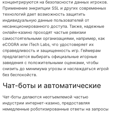
концентрируются на безопасности данных игроков.
Применение энкрипции SSL и других современных
технологий дает возможность защитить
индивидуальную данные пользователей от
несанкционированного доступа. Также, надежные
онлайн-казино проходят частые ревизии
самостоятельными организациями, например, как
eCOGRA или iTech Labs, что удостоверяет их
справедливость и защищенность игр. Геймерам
предлагается выбирать официальные игорные
заведения с положительными оценками, чтобы
снизить до минимума угрозы и наслаждаться игрой
без беспокойств.
Чат-боты и автоматические
Чат-боты делаются неотъемлемой частью
индустрии интернет-казино, предоставляя
немедленные роботизированные ответы на запросы