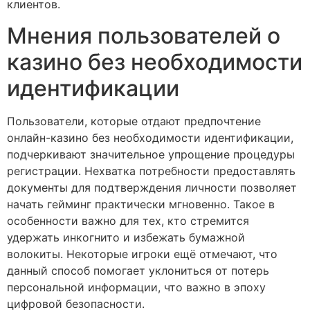
клиентов.
Мнения пользователей о
казино без необходимости
идентификации
Пользователи, которые отдают предпочтение
онлайн-казино без необходимости идентификации,
подчеркивают значительное упрощение процедуры
регистрации. Нехватка потребности предоставлять
документы для подтверждения личности позволяет
начать гейминг практически мгновенно. Такое в
особенности важно для тех, кто стремится
удержать инкогнито и избежать бумажной
волокиты. Некоторые игроки ещё отмечают, что
данный способ помогает уклониться от потерь
персональной информации, что важно в эпоху
цифровой безопасности.