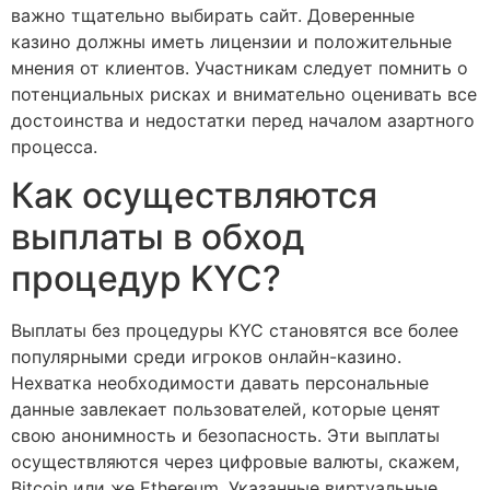
важно тщательно выбирать сайт. Доверенные
казино должны иметь лицензии и положительные
мнения от клиентов. Участникам следует помнить о
потенциальных рисках и внимательно оценивать все
достоинства и недостатки перед началом азартного
процесса.
Как осуществляются
выплаты в обход
процедур KYC?
Выплаты без процедуры KYC становятся все более
популярными среди игроков онлайн-казино.
Нехватка необходимости давать персональные
данные завлекает пользователей, которые ценят
свою анонимность и безопасность. Эти выплаты
осуществляются через цифровые валюты, скажем,
Bitcoin или же Ethereum. Указанные виртуальные