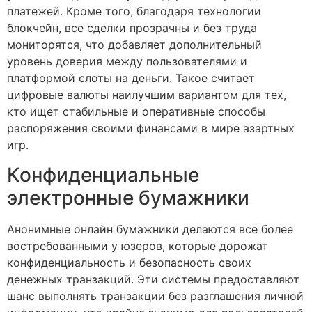
платежей. Кроме того, благодаря технологии
блокчейн, все сделки прозрачны и без труда
мониторятся, что добавляет дополнительный
уровень доверия между пользователями и
платформой слоты на деньги. Такое считает
цифровые валюты наилучшим вариантом для тех,
кто ищет стабильные и оперативные способы
распоряжения своими финансами в мире азартных
игр.
Конфиденциальные
электронные бумажники
Анонимные онлайн бумажники делаются все более
востребованными у юзеров, которые дорожат
конфиденциальность и безопасность своих
денежных транзакций. Эти системы предоставляют
шанс выполнять транзакции без разглашения личной