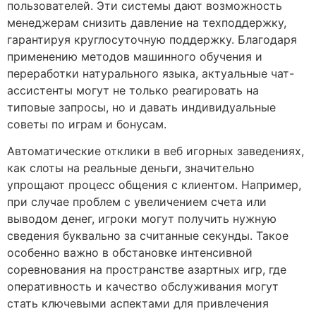
пользователей. Эти системы дают возможность
менеджерам снизить давление на техподдержку,
гарантируя круглосуточную поддержку. Благодаря
применению методов машинного обучения и
переработки натурального языка, актуальные чат-
ассистенты могут не только реагировать на
типовые запросы, но и давать индивидуальные
советы по играм и бонусам.
Автоматические отклики в веб игорных заведениях,
как слоты на реальные деньги, значительно
упрощают процесс общения с клиентом. Например,
при случае проблем с увеличением счета или
выводом денег, игроки могут получить нужную
сведения буквально за считанные секунды. Такое
особенно важно в обстановке интенсивной
соревнования на пространстве азартных игр, где
оперативность и качество обслуживания могут
стать ключевыми аспектами для привлечения