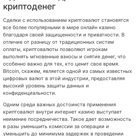
криптоденег
Сделки с использованием криптовалют становятся
все более популярными в мире онлайн казино
благодаря своей защищенности и приватности. В
отличие от разницу от традиционных систем
оплаты, криптовалюты позволяют игрокам
выполнять мгновенные взносы и снятие денег, что
особенно важно для тех, кто ценит свое время.
Bitcoin, скажем, является одной из самых известных
цифровых валют в этой индустрии, предоставляя
высокий уровень защиты данных и
конфиденциальности.
Одним среди важных достоинств применения
криптовалют внутри интернет казино выступает
неимение посредничества. Такое дает возможность
в разы уменьшить комиссии за операции и
уменьшить до минимума задержек в проведении