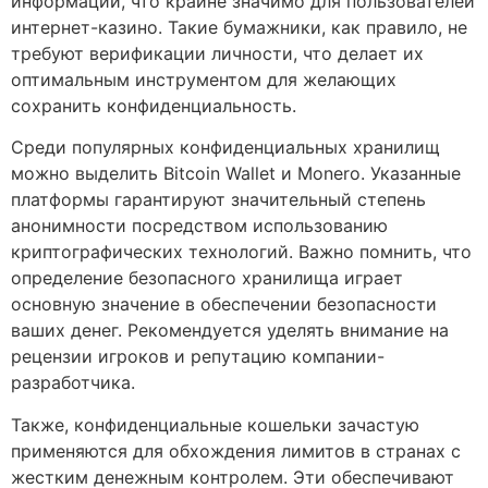
информации, что крайне значимо для пользователей
интернет-казино. Такие бумажники, как правило, не
требуют верификации личности, что делает их
оптимальным инструментом для желающих
сохранить конфиденциальность.
Среди популярных конфиденциальных хранилищ
можно выделить Bitcoin Wallet и Monero. Указанные
платформы гарантируют значительный степень
анонимности посредством использованию
криптографических технологий. Важно помнить, что
определение безопасного хранилища играет
основную значение в обеспечении безопасности
ваших денег. Рекомендуется уделять внимание на
рецензии игроков и репутацию компании-
разработчика.
Также, конфиденциальные кошельки зачастую
применяются для обхождения лимитов в странах с
жестким денежным контролем. Эти обеспечивают