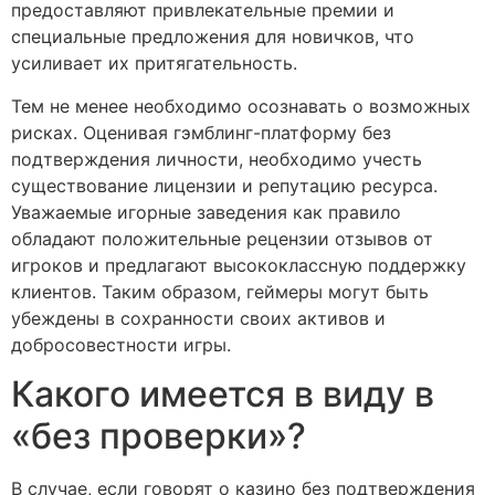
предоставляют привлекательные премии и
специальные предложения для новичков, что
усиливает их притягательность.
Тем не менее необходимо осознавать о возможных
рисках. Оценивая гэмблинг-платформу без
подтверждения личности, необходимо учесть
существование лицензии и репутацию ресурса.
Уважаемые игорные заведения как правило
обладают положительные рецензии отзывов от
игроков и предлагают высококлассную поддержку
клиентов. Таким образом, геймеры могут быть
убеждены в сохранности своих активов и
добросовестности игры.
Какого имеется в виду в
«без проверки»?
В случае, если говорят о казино без подтверждения