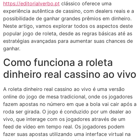
https://editorialverbo.pt
clássico oferece uma
experiência autêntica de cassino, com dealers reais e a
possibilidade de ganhar grandes prêmios em dinheiro.
Neste
artigo, vamos explorar todos os aspectos deste
popular jogo de roleta, desde as regras básicas até as
estratégias avançadas para aumentar suas chances de
ganhar.
Como funciona a roleta
dinheiro real cassino ao vivo
A roleta dinheiro real cassino ao vivo é uma versão
online do jogo de mesa tradicional, onde os jogadores
fazem apostas no número em que a bola vai cair após a
roda ser girada. O jogo é conduzido por um dealer ao
vivo, que interage com os jogadores através de um
feed de vídeo em tempo real. Os jogadores podem
fazer suas apostas utilizando uma interface virtual na