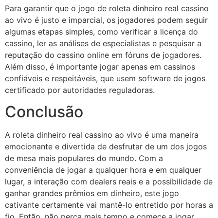
Para garantir que o jogo de roleta dinheiro real cassino
ao vivo é justo e imparcial, os jogadores podem seguir
algumas etapas simples, como verificar a licença do
cassino, ler as análises de especialistas e pesquisar a
reputação do cassino online em fóruns de jogadores.
Além disso, é importante jogar apenas em cassinos
confiáveis e respeitáveis, que usem software de jogos
certificado por autoridades reguladoras.
Conclusão
A roleta dinheiro real cassino ao vivo é uma maneira
emocionante e divertida de desfrutar de um dos jogos
de mesa mais populares do mundo. Com a
conveniência de jogar a qualquer hora e em qualquer
lugar, a interação com dealers reais e a possibilidade de
ganhar grandes prêmios em dinheiro, este jogo
cativante certamente vai mantê-lo entretido por horas a
fio. Então, não perca mais tempo e comece a jogar