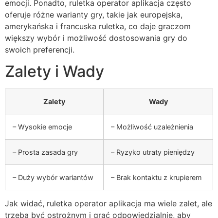
emocji. Ponadto, ruletka operator aplikacja często
oferuje różne warianty gry, takie jak europejska,
amerykańska i francuska ruletka, co daje graczom
większy wybór i możliwość dostosowania gry do
swoich preferencji.
Zalety i Wady
Zalety
Wady
– Wysokie emocje
– Możliwość uzależnienia
– Prosta zasada gry
– Ryzyko utraty pieniędzy
– Duży wybór wariantów
– Brak kontaktu z krupierem
Jak widać, ruletka operator aplikacja ma wiele zalet, ale
trzeba być ostrożnym i grać odpowiedzialnie, aby