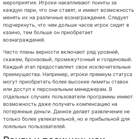
мероприятия. Игроки накапливают поинты за
каждую пари, что они ставят, и имеют возможность
менять их на различные вознаграждения. Следует
подчеркнуть, что чем дольше часов игрок сидит в
казино, тем больше он приобретает
вознаграждений.
Часто планы верности включают ряд уровней,
скажем, бронзовый, промежуточный и голденовый.
Каждый этап предоставляет свои исключительные
преимущества. Например, игроки премиум статуса
могут приобретать более высокие лимиты ставок
или доступ к персональным менеджерам. В
отдельных случаях пользователи программы имеют
возможность даже получать компенсацию на
потерянные деньги. Данное делает развлечение не
только более увлекательной, но и прибыльной для
лояльных пользователей.