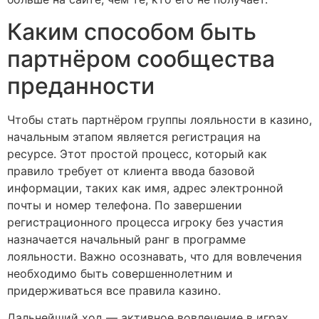
Каким способом быть
партнёром сообщества
преданности
Чтобы стать партнёром группы лояльности в казино,
начальным этапом является регистрация на
ресурсе. Этот простой процесс, который как
правило требует от клиента ввода базовой
информации, таких как имя, адрес электронной
почты и номер телефона. По завершении
регистрационного процесса игроку без участия
назначается начальный ранг в программе
лояльности. Важно осознавать, что для вовлечения
необходимо быть совершеннолетним и
придерживаться все правила казино.
Дальнейший ход — активное вовлечение в играх.