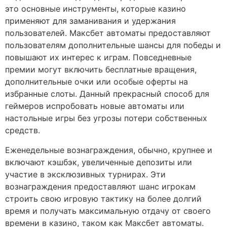
это основные инструменты, которые казино
применяют для заманивания и удержания
пользователей. Максбет автоматы предоставляют
пользователям дополнительные шансы для победы и
повышают их интерес к играм. Повседневные
премии могут включить бесплатные вращения,
дополнительные очки или особые оферты на
избранные слоты. Данный прекрасный способ для
геймеров испробовать новые автоматы или
настольные игры без угрозы потери собственных
средств.
Еженедельные вознаграждения, обычно, крупнее и
включают кэшбэк, увеличенные депозиты или
участие в эксклюзивных турнирах. Эти
вознаграждения предоставляют шанс игрокам
строить свою игровую тактику на более долгий
время и получать максимальную отдачу от своего
времени в казино, таком как Максбет автоматы.