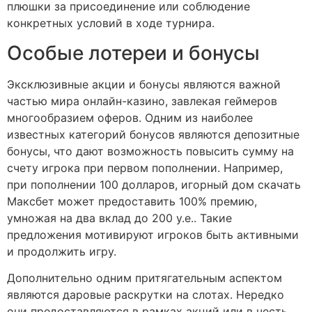
плюшки за присоединение или соблюдение
конкретных условий в ходе турнира.
Особые лотереи и бонусы
Эксклюзивные акции и бонусы являются важной
частью мира онлайн-казино, завлекая геймеров
многообразием оферов. Одним из наиболее
известных категорий бонусов являются депозитные
бонусы, что дают возможность повысить сумму на
счету игрока при первом пополнении. Например,
при пополнении 100 долларов, игорный дом скачать
Максбет может предоставить 100% премию,
умножая на два вклад до 200 у.е.. Такие
предложения мотивируют игроков быть активными
и продолжить игру.
Дополнительно одним притягательным аспектом
являются даровые раскрутки на слотах. Нередко
они предоставляются в рамках акций или в честь