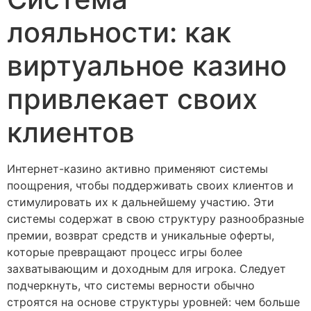
лояльности: как
виртуальное казино
привлекает своих
клиентов
Интернет-казино активно применяют системы
поощрения, чтобы поддерживать своих клиентов и
стимулировать их к дальнейшему участию. Эти
системы содержат в свою структуру разнообразные
премии, возврат средств и уникальные оферты,
которые превращают процесс игры более
захватывающим и доходным для игрока. Следует
подчеркнуть, что системы верности обычно
строятся на основе структуры уровней: чем больше