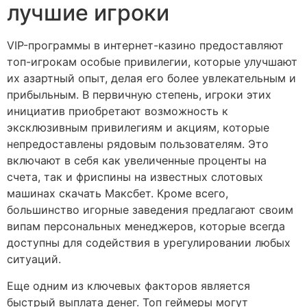
лучшие игроки
VIP-программы в интернет-казино предоставляют
топ-игрокам особые привилегии, которые улучшают
их азартный опыт, делая его более увлекательным и
прибыльным. В первичную степень, игроки этих
инициатив приобретают возможность к
эксклюзивным привилегиям и акциям, которые
непредоставлены рядовым пользователям. Это
включают в себя как увеличенные проценты на
счета, так и фриспины на известных слотовых
машинах скачать Максбет. Кроме всего,
большинство игорные заведения предлагают своим
випам персональных менеджеров, которые всегда
доступны для содействия в урегулировании любых
ситуаций.
Еще одним из ключевых факторов является
быстрый выплата денег. Топ геймеры могут