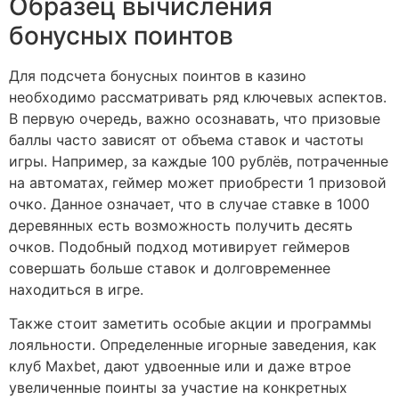
Образец вычисления
бонусных поинтов
Для подсчета бонусных поинтов в казино
необходимо рассматривать ряд ключевых аспектов.
В первую очередь, важно осознавать, что призовые
баллы часто зависят от объема ставок и частоты
игры. Например, за каждые 100 рублёв, потраченные
на автоматах, геймер может приобрести 1 призовой
очко. Данное означает, что в случае ставке в 1000
деревянных есть возможность получить десять
очков. Подобный подход мотивирует геймеров
совершать больше ставок и долговременнее
находиться в игре.
Также стоит заметить особые акции и программы
лояльности. Определенные игорные заведения, как
клуб Maxbet, дают удвоенные или и даже втрое
увеличенные поинты за участие на конкретных