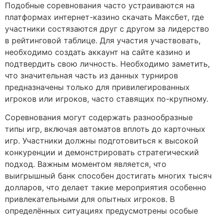
Подобные соревнования часто устраиваются на
платформах интернет-казино скачать Максбет, где
участники состязаются друг с другом за лидерство
в рейтинговой таблице. Для участия участвовать,
необходимо создать аккаунт на сайте казино и
подтвердить свою личность. Необходимо заметить,
что значительная часть из данных турниров
предназначены только для привилегированных
игроков или игроков, часто ставящих по-крупному.
Соревнования могут содержать разнообразные
типы игр, включая автоматов вплоть до карточных
игр. Участники должны подготовиться к высокой
конкуренции и демонстрировать стратегический
подход. Важным моментом является, что
выигрышный банк способен достигать многих тысяч
долларов, что делает такие мероприятия особенно
привлекательными для опытных игроков. В
определённых ситуациях предусмотрены особые