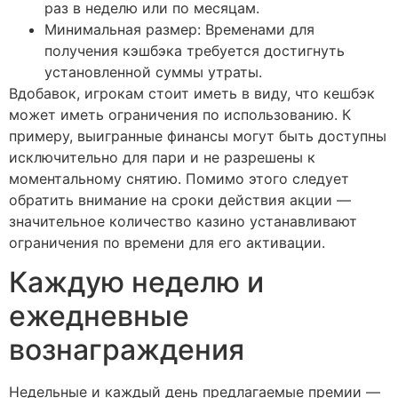
раз в неделю или по месяцам.
Минимальная размер: Временами для
получения кэшбэка требуется достигнуть
установленной суммы утраты.
Вдобавок, игрокам стоит иметь в виду, что кешбэк
может иметь ограничения по использованию. К
примеру, выигранные финансы могут быть доступны
исключительно для пари и не разрешены к
моментальному снятию. Помимо этого следует
обратить внимание на сроки действия акции —
значительное количество казино устанавливают
ограничения по времени для его активации.
Каждую неделю и
ежедневные
вознаграждения
Недельные и каждый день предлагаемые премии —