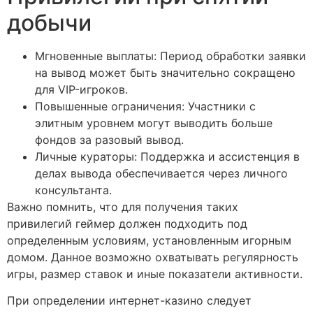
добычи
Мгновенные выплаты: Период обработки заявки
на вывод может быть значительно сокращено
для VIP-игроков.
Повышенные ограничения: Участники с
элитным уровнем могут выводить больше
фондов за разовый вывод.
Личные кураторы: Поддержка и ассистенция в
делах вывода обеспечивается через личного
консультанта.
Важно помнить, что для получения таких
привилегий геймер должен подходить под
определенным условиям, установленным игорным
домом. Данное возможно охватывать регулярность
игры, размер ставок и иные показатели активности.
При определении интернет-казино следует