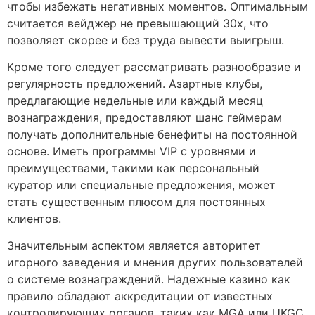
чтобы избежать негативных моментов. Оптимальным
считается вейджер не превышающий 30x, что
позволяет скорее и без труда вывести выигрыш.
Кроме того следует рассматривать разнообразие и
регулярность предложений. Азартные клубы,
предлагающие недельные или каждый месяц
вознаграждения, предоставляют шанс геймерам
получать дополнительные бенефиты на постоянной
основе. Иметь программы VIP с уровнями и
преимуществами, такими как персональный
куратор или специальные предложения, может
стать существенным плюсом для постоянных
клиентов.
Значительным аспектом является авторитет
игорного заведения и мнения других пользователей
о системе вознаграждений. Надежные казино как
правило обладают аккредитации от известных
контролирующих органов, таких как MGA или UKGC,