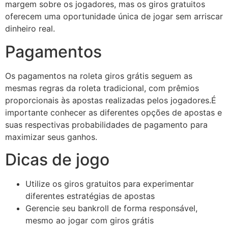
margem sobre os jogadores, mas os giros gratuitos
oferecem uma oportunidade única de jogar sem arriscar
dinheiro real.
Pagamentos
Os pagamentos na roleta giros grátis seguem as
mesmas regras da roleta tradicional, com prêmios
proporcionais às apostas realizadas pelos jogadores.É
importante conhecer as diferentes opções de apostas e
suas respectivas probabilidades de pagamento para
maximizar seus ganhos.
Dicas de jogo
Utilize os giros gratuitos para experimentar
diferentes estratégias de apostas
Gerencie seu bankroll de forma responsável,
mesmo ao jogar com giros grátis