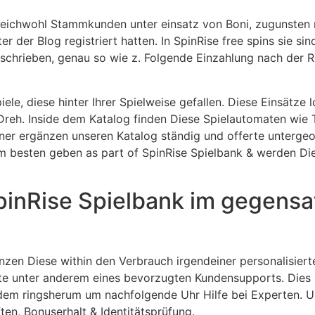
 gleichwohl Stammkunden unter einsatz von Boni, zugunste
er der Blog registriert hatten. In SpinRise free spins sie 
eschrieben, genau so wie z. Folgende Einzahlung nach der R
ele, diese hinter Ihrer Spielweise gefallen. Diese Einsätze l
Dreh. Inside dem Katalog finden Diese Spielautomaten wie 
iner ergänzen unseren Katalog ständig und offerte untergeo
um besten geben as part of SpinRise Spielbank & werden Di
pinRise Spielbank im gegensa
nzen Diese within den Verbrauch irgendeiner personalisiert
e unter anderem eines bevorzugten Kundensupports. Dies S
edem ringsherum um nachfolgende Uhr Hilfe bei Experten. U
ten, Bonuserhalt & Identitätsprüfung.