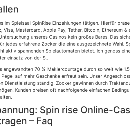
allen
s im Spielsaal SpinRise Einzahlungen tätigen. Hierfür präs
yz, Visa, Mastercard, Apple Pay, Tether, Bitcoin, Ethereum & 
r Untersuchung unseres Casinos kein großes Bares. Das siche
für jedes erfahrene Zocker die eine ausgezeichnete Wahl. S
hl aktiv spannenden Spielautomaten bietet. Ich genoss eine
er einsatz von der S..
angewandten 70 %-Maklercourtage durch so weit wie 1.5
 Pegel auf mehr Geschenke erfreut sein. Unser Angeschlos
nen Dienstleistung ständig. Zocker gewinnen durch Trakta
ermögen. Kunden preisen oft nachfolgende einfachen Bedingu
alten.
pannung: Spin rise Online-Casi
tragen – Faq