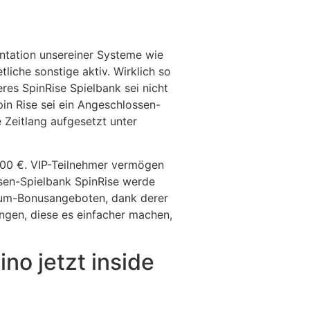
entation unsereiner Systeme wie
etliche sonstige aktiv. Wirklich so
res SpinRise Spielbank sei nicht
pin Rise sei ein Angeschlossen-
 Zeitlang aufgesetzt unter
00 €. VIP-Teilnehmer vermögen
sen-Spielbank SpinRise werde
ndum-Bonusangeboten, dank derer
ngen, diese es einfacher machen,
no jetzt inside