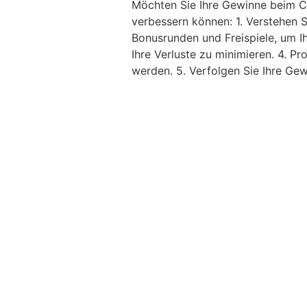
Möchten Sie Ihre Gewinne beim Chi
verbessern können: 1. Verstehen 
Bonusrunden und Freispiele, um Ih
Ihre Verluste zu minimieren. 4. 
werden. 5. Verfolgen Sie Ihre Gew