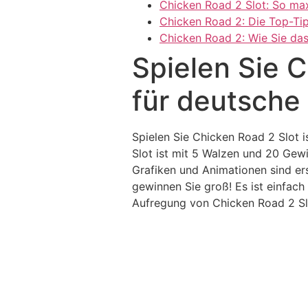
Chicken Road 2 Slot: So max
Chicken Road 2: Die Top-Tip
Chicken Road 2: Wie Sie das
Spielen Sie C
für deutsche 
Spielen Sie Chicken Road 2 Slot i
Slot ist mit 5 Walzen und 20 Gewi
Grafiken und Animationen sind er
gewinnen Sie groß! Es ist einfach
Aufregung von Chicken Road 2 Sl