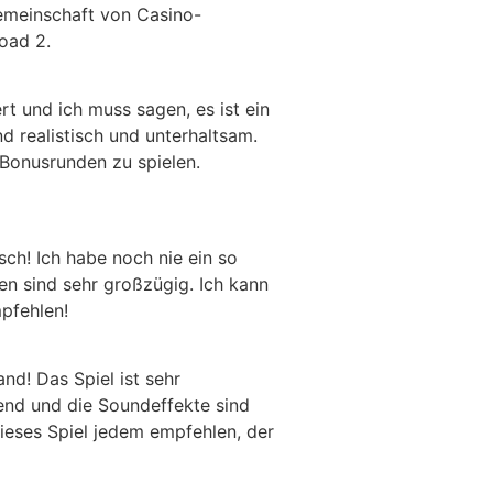
meinschaft von Casino-
oad 2.
t und ich muss sagen, es ist ein
d realistisch und unterhaltsam.
 Bonusrunden zu spielen.
sch! Ich habe noch nie ein so
en sind sehr großzügig. Ich kann
pfehlen!
nd! Das Spiel ist sehr
bend und die Soundeffekte sind
dieses Spiel jedem empfehlen, der