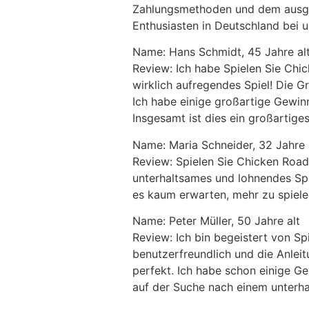
Zahlungsmethoden und dem ausge
Enthusiasten in Deutschland bei 
Name: Hans Schmidt, 45 Jahre al
Review: Ich habe Spielen Sie Chic
wirklich aufregendes Spiel! Die G
Ich habe einige großartige Gewin
Insgesamt ist dies ein großartiges
Name: Maria Schneider, 32 Jahre 
Review: Spielen Sie Chicken Road 
unterhaltsames und lohnendes Spi
es kaum erwarten, mehr zu spiele
Name: Peter Müller, 50 Jahre alt
Review: Ich bin begeistert von Sp
benutzerfreundlich und die Anlei
perfekt. Ich habe schon einige Ge
auf der Suche nach einem unterha