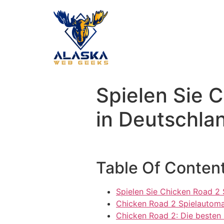
Spielen Sie 
in Deutschla
Table Of Conten
Spielen Sie Chicken Road 2 S
Chicken Road 2 Spielautomat
Chicken Road 2: Die besten 