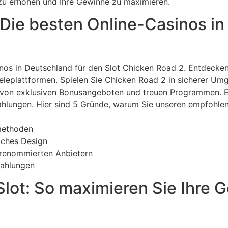
 zu erhöhen und Ihre Gewinne zu maximieren.
Die besten Online-Casinos in
inos in Deutschland für den Slot Chicken Road 2. Entdeck
ieleplattformen. Spielen Sie Chicken Road 2 in sicherer U
e von exklusiven Bonusangeboten und treuen Programmen. Er
ahlungen. Hier sind 5 Gründe, warum Sie unseren empfohle
methoden
iches Design
 renommierten Anbietern
zahlungen
lot: So maximieren Sie Ihre 