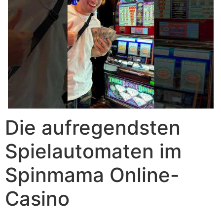
Die aufregendsten
Spielautomaten im
Spinmama Online-
Casino