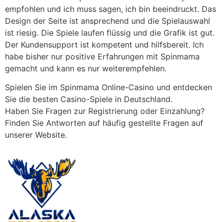
empfohlen und ich muss sagen, ich bin beeindruckt. Das
Design der Seite ist ansprechend und die Spielauswahl
ist riesig. Die Spiele laufen flüssig und die Grafik ist gut.
Der Kundensupport ist kompetent und hilfsbereit. Ich
habe bisher nur positive Erfahrungen mit Spinmama
gemacht und kann es nur weiterempfehlen.
Spielen Sie im Spinmama Online-Casino und entdecken
Sie die besten Casino-Spiele in Deutschland.
Haben Sie Fragen zur Registrierung oder Einzahlung?
Finden Sie Antworten auf häufig gestellte Fragen auf
unserer Website.