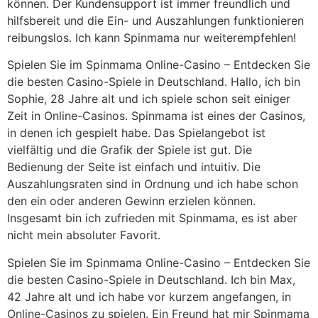
können. Der Kundensupport ist immer freundlich und
hilfsbereit und die Ein- und Auszahlungen funktionieren
reibungslos. Ich kann Spinmama nur weiterempfehlen!
Spielen Sie im Spinmama Online-Casino – Entdecken Sie
die besten Casino-Spiele in Deutschland. Hallo, ich bin
Sophie, 28 Jahre alt und ich spiele schon seit einiger
Zeit in Online-Casinos. Spinmama ist eines der Casinos,
in denen ich gespielt habe. Das Spielangebot ist
vielfältig und die Grafik der Spiele ist gut. Die
Bedienung der Seite ist einfach und intuitiv. Die
Auszahlungsraten sind in Ordnung und ich habe schon
den ein oder anderen Gewinn erzielen können.
Insgesamt bin ich zufrieden mit Spinmama, es ist aber
nicht mein absoluter Favorit.
Spielen Sie im Spinmama Online-Casino – Entdecken Sie
die besten Casino-Spiele in Deutschland. Ich bin Max,
42 Jahre alt und ich habe vor kurzem angefangen, in
Online-Casinos zu spielen. Ein Freund hat mir Spinmama