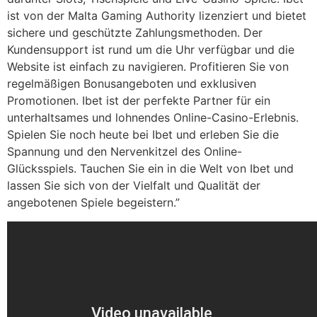
ist von der Malta Gaming Authority lizenziert und bietet
sichere und geschützte Zahlungsmethoden. Der
Kundensupport ist rund um die Uhr verfügbar und die
Website ist einfach zu navigieren. Profitieren Sie von
regelmäßigen Bonusangeboten und exklusiven
Promotionen. Ibet ist der perfekte Partner für ein
unterhaltsames und lohnendes Online-Casino-Erlebnis.
Spielen Sie noch heute bei Ibet und erleben Sie die
Spannung und den Nervenkitzel des Online-
Glücksspiels. Tauchen Sie ein in die Welt von Ibet und
lassen Sie sich von der Vielfalt und Qualität der
angebotenen Spiele begeistern.”