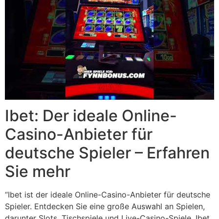
Ibet: Der ideale Online-
Casino-Anbieter für
deutsche Spieler – Erfahren
Sie mehr
“Ibet ist der ideale Online-Casino-Anbieter für deutsche
Spieler. Entdecken Sie eine große Auswahl an Spielen,
darunter Slots, Tischspiele und Live-Casino-Spiele. Ibet