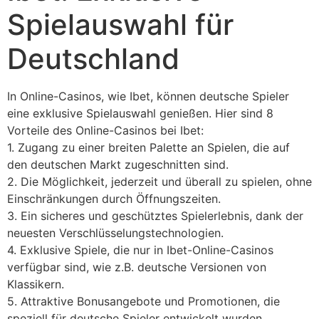
Spielauswahl für
Deutschland
In Online-Casinos, wie Ibet, können deutsche Spieler
eine exklusive Spielauswahl genießen. Hier sind 8
Vorteile des Online-Casinos bei Ibet:
1. Zugang zu einer breiten Palette an Spielen, die auf
den deutschen Markt zugeschnitten sind.
2. Die Möglichkeit, jederzeit und überall zu spielen, ohne
Einschränkungen durch Öffnungszeiten.
3. Ein sicheres und geschütztes Spielerlebnis, dank der
neuesten Verschlüsselungstechnologien.
4. Exklusive Spiele, die nur in Ibet-Online-Casinos
verfügbar sind, wie z.B. deutsche Versionen von
Klassikern.
5. Attraktive Bonusangebote und Promotionen, die
speziell für deutsche Spieler entwickelt wurden.