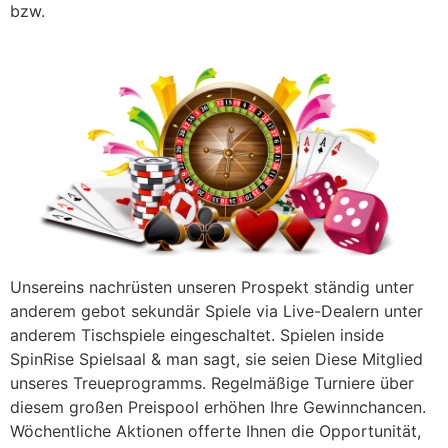
bzw.
Unsereins nachrüsten unseren Prospekt ständig unter
anderem gebot sekundär Spiele via Live-Dealern unter
anderem Tischspiele eingeschaltet. Spielen inside
SpinRise Spielsaal & man sagt, sie seien Diese Mitglied
unseres Treueprogramms. Regelmäßige Turniere über
diesem großen Preispool erhöhen Ihre Gewinnchancen.
Wöchentliche Aktionen offerte Ihnen die Opportunität,