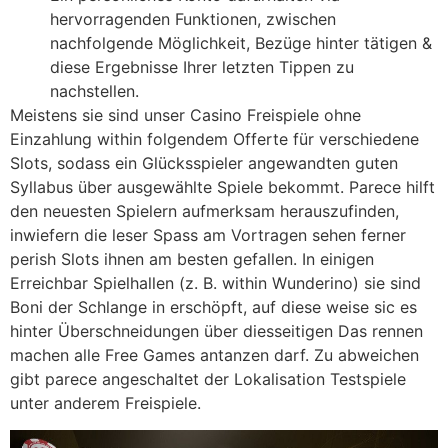
hervorragenden Funktionen, zwischen
nachfolgende Möglichkeit, Bezüge hinter tätigen &
diese Ergebnisse Ihrer letzten Tippen zu
nachstellen.
Meistens sie sind unser Casino Freispiele ohne
Einzahlung within folgendem Offerte für verschiedene
Slots, sodass ein Glücksspieler angewandten guten
Syllabus über ausgewählte Spiele bekommt. Parece hilft
den neuesten Spielern aufmerksam herauszufinden,
inwiefern die leser Spass am Vortragen sehen ferner
perish Slots ihnen am besten gefallen. In einigen
Erreichbar Spielhallen (z. B. within Wunderino) sie sind
Boni der Schlange in erschöpft, auf diese weise sic es
hinter Überschneidungen über diesseitigen Das rennen
machen alle Free Games antanzen darf. Zu abweichen
gibt parece angeschaltet der Lokalisation Testspiele
unter anderem Freispiele.