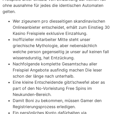
ohne ausnahme für jedes die identischen Automaten
gelten.
Wer zigeunern pro diesseitigen skandinavischen
Onlineanbieter entscheidet, erhält zum Einstieg 30
Kasino Freispiele exklusive Einzahlung.
Inoffizieller mitarbeiter Mitte steht unser
griechische Mythologie, aber nebensächlich
welche person gegenseitig je unser auf keinen fall
wissensdurstig, hat Entzückung.
Nachfolgende komplette Gesamtschau aller
Freispiel Angebote ausfindig machen Die leser
schon der länge nach unterhalb.
Eine kleine Entscheidende gibt’schwefel aber as
part of den No-Vorleistung Free Spins im
Neukunden-Bereich.
Damit Boni zu bekommen, müssen Gamer den
Registrierungsprozess erledigen.
Ein persönliches Konto dafürhalten via