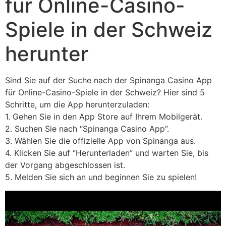
für Online-Casino-
Spiele in der Schweiz
herunter
Sind Sie auf der Suche nach der Spinanga Casino App
für Online-Casino-Spiele in der Schweiz? Hier sind 5
Schritte, um die App herunterzuladen:
1. Gehen Sie in den App Store auf Ihrem Mobilgerät.
2. Suchen Sie nach “Spinanga Casino App”.
3. Wählen Sie die offizielle App von Spinanga aus.
4. Klicken Sie auf “Herunterladen” und warten Sie, bis
der Vorgang abgeschlossen ist.
5. Melden Sie sich an und beginnen Sie zu spielen!