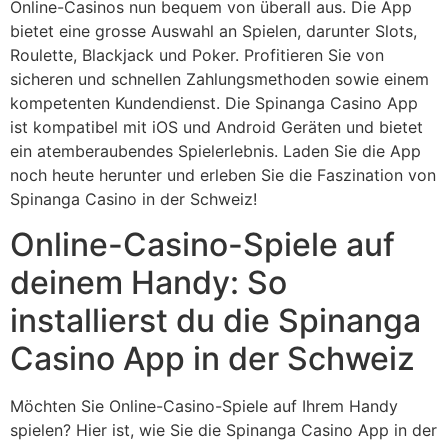
Online-Casinos nun bequem von überall aus. Die App
bietet eine grosse Auswahl an Spielen, darunter Slots,
Roulette, Blackjack und Poker. Profitieren Sie von
sicheren und schnellen Zahlungsmethoden sowie einem
kompetenten Kundendienst. Die Spinanga Casino App
ist kompatibel mit iOS und Android Geräten und bietet
ein atemberaubendes Spielerlebnis. Laden Sie die App
noch heute herunter und erleben Sie die Faszination von
Spinanga Casino in der Schweiz!
Online-Casino-Spiele auf
deinem Handy: So
installierst du die Spinanga
Casino App in der Schweiz
Möchten Sie Online-Casino-Spiele auf Ihrem Handy
spielen? Hier ist, wie Sie die Spinanga Casino App in der