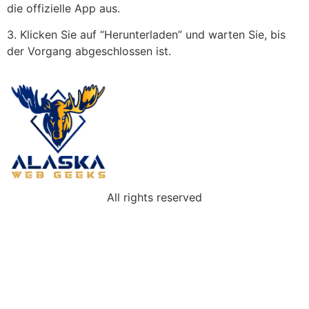
die offizielle App aus.
3. Klicken Sie auf “Herunterladen” und warten Sie, bis
der Vorgang abgeschlossen ist.
All rights reserved