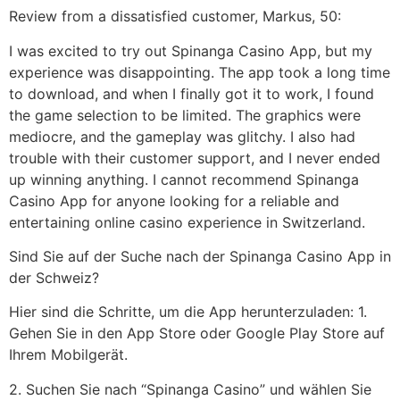
Review from a dissatisfied customer, Markus, 50:
I was excited to try out Spinanga Casino App, but my
experience was disappointing. The app took a long time
to download, and when I finally got it to work, I found
the game selection to be limited. The graphics were
mediocre, and the gameplay was glitchy. I also had
trouble with their customer support, and I never ended
up winning anything. I cannot recommend Spinanga
Casino App for anyone looking for a reliable and
entertaining online casino experience in Switzerland.
Sind Sie auf der Suche nach der Spinanga Casino App in
der Schweiz?
Hier sind die Schritte, um die App herunterzuladen: 1.
Gehen Sie in den App Store oder Google Play Store auf
Ihrem Mobilgerät.
2. Suchen Sie nach “Spinanga Casino” und wählen Sie