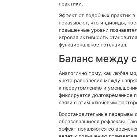
практики.
Эффект от подобных практик в 
показывают, что индивиды, по
повышенные уровни познаватель
игровая активность становитс
функциональное потенциал.
Баланс между с
Аналогично тому, как любая м
учета равновесия между напря
к переутомлению и уменьшению
фиксируется долговременное п
связи с этим ключевым фактор
Восстановительные перерывы с
образовавшиеся рефлексы. Так
эффект появляются со времене
ведет к повышению познавател