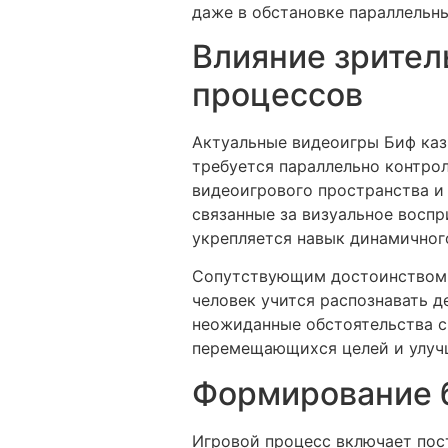
даже в обстановке параллельн
Влияние зрите
процессов
Актуальные видеоигры Биф каз
требуется параллельно контро
видеоигрового пространства и
связанные за визуальное восп
укрепляется навык динамичног
Сопутствующим достоинством в
человек учится распознавать д
неожиданные обстоятельства с
перемещающихся целей и улучш
Формирование 
Игровой процесс включает пос