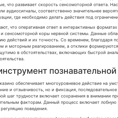
е, что развивает скорость сенсомоторной ответа. Нас
ли аудиосигналы, соответственно значительнее вероят
уации, где необходимо делать действия под ограничен
ают, что оперативная ответ в интерактивных форматах
а и сенсомоторной коры нервной системы. Данные обла
ию действий и их точность. Со временем, благодаря п
м и моторным реагированием, а отклики формируются
щутимо в обстоятельствах, включающих быстрой анали
оятельства.
инструмент познавательной
казино обеспечивает многоуровневое действие на умст
ние и отзывчивость, но и фиксация, последовательно
ой шаг трудности включает сохранения в внимании п
ительным факторам. Данный процесс включает лобную з
 регуляцию поведения.