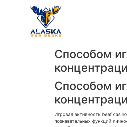
Способом и
концентраци
Способом и
концентраци
Игровая активность beef casi
познавательных функций лично