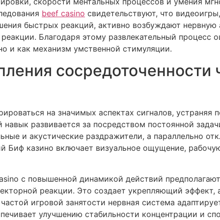
ировки, скорости ментальных процессов и умения мгн
следования
beef casino
свидетельствуют, что видеоигры
шения быстрых реакций, активно возбуждают нервную 
 реакции. Благодаря этому развлекательный процесс 
 но и как механизм умственной стимуляции.
пления сосредоточенности 
ироваться на значимых аспектах сигналов, устраняя 
й навык развивается за посредством постоянной задач
льные и акустические раздражители, а параллельно от
ий Биф казино включает визуальное ощущение, рабочу
asino с повышенной динамикой действий предполагаю
екторной реакции. Это создает укрепляющий эффект, 
 частой игровой занятости нервная система адаптиру
спечивает улучшению стабильности концентрации и сп