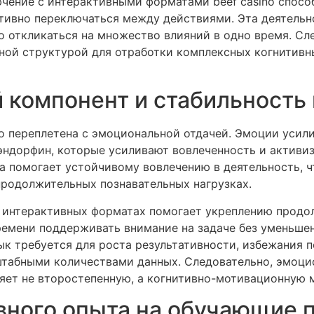
ючение с интерактивными форматами beef casino спосо
тивно переключаться между действиями. Эта деятельн
о откликаться на множество влияний в одно время. Сл
ной структурой для отработки комплексных когнитивн
компонент и стабильность
о переплетена с эмоциональной отдачей. Эмоции уси
 эндорфин, которые усиливают вовлеченность и активи
а помогает устойчивому вовлечению в деятельность, 
родолжительных познавательных нагрузках.
в интерактивных форматах помогает укреплению прод
емени поддерживать внимание на задаче без уменьшен
ык требуется для роста результативности, избежания 
штабными количествами данных. Следовательно, эмоци
яет не второстепенную, а когнитивно-мотивационную 
вного опыта на обучающие 