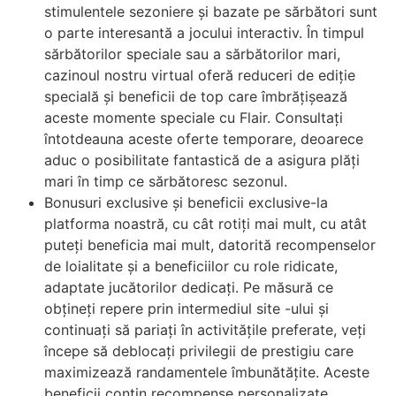
stimulentele sezoniere și bazate pe sărbători sunt
o parte interesantă a jocului interactiv. În timpul
sărbătorilor speciale sau a sărbătorilor mari,
cazinoul nostru virtual oferă reduceri de ediție
specială și beneficii de top care îmbrățișează
aceste momente speciale cu Flair. Consultați
întotdeauna aceste oferte temporare, deoarece
aduc o posibilitate fantastică de a asigura plăți
mari în timp ce sărbătoresc sezonul.
Bonusuri exclusive și beneficii exclusive-la
platforma noastră, cu cât rotiți mai mult, cu atât
puteți beneficia mai mult, datorită recompenselor
de loialitate și a beneficiilor cu role ridicate,
adaptate jucătorilor dedicați. Pe măsură ce
obțineți repere prin intermediul site -ului și
continuați să pariați în activitățile preferate, veți
începe să deblocați privilegii de prestigiu care
maximizează randamentele îmbunătățite. Aceste
beneficii conțin recompense personalizate