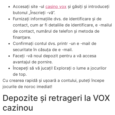
Accesați site -ul
casino vox
și găsiți și introduceți
butonul „Înscrieți -vă”.
Furnizați informațiile dvs. de identificare și de
contact, cum ar fi detaliile de identificare, e -mailul
de contact, numărul de telefon și metoda de
finanțare.
Confirmați contul dvs. printr -un e -mail de
securitate în căsuța de e -mail.
Faceți -vă noul depozit pentru a vă accesa
avantajul de pornire.
Începeți să vă jucați! Explorați o lume a jocurilor
de top.
Cu crearea rapidă și ușoară a contului, puteți începe
jocurile de noroc imediat!
Depozite și retrageri la VOX
cazinou