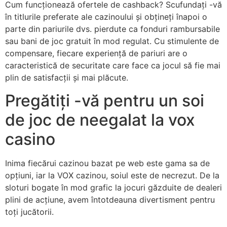
Cum funcționează ofertele de cashback? Scufundați -vă
în titlurile preferate ale cazinoului și obțineți înapoi o
parte din pariurile dvs. pierdute ca fonduri rambursabile
sau bani de joc gratuit în mod regulat. Cu stimulente de
compensare, fiecare experiență de pariuri are o
caracteristică de securitate care face ca jocul să fie mai
plin de satisfacții și mai plăcute.
Pregătiți -vă pentru un soi
de joc de neegalat la vox
casino
Inima fiecărui cazinou bazat pe web este gama sa de
opțiuni, iar la VOX cazinou, soiul este de necrezut. De la
sloturi bogate în mod grafic la jocuri găzduite de dealeri
plini de acțiune, avem întotdeauna divertisment pentru
toți jucătorii.