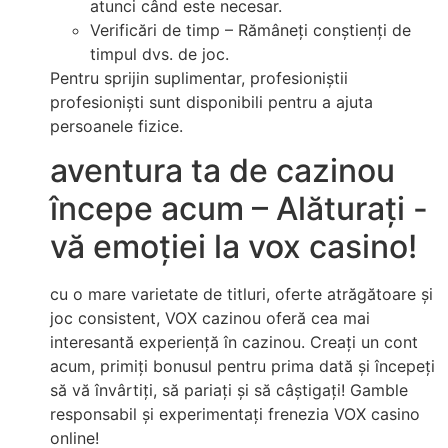
atunci când este necesar.
Verificări de timp – Rămâneți conștienți de
timpul dvs. de joc.
Pentru sprijin suplimentar, profesioniștii
profesioniști sunt disponibili pentru a ajuta
persoanele fizice.
aventura ta de cazinou
începe acum – Alăturați -
vă emoției la vox casino!
cu o mare varietate de titluri, oferte atrăgătoare și
joc consistent, VOX cazinou oferă cea mai
interesantă experiență în cazinou. Creați un cont
acum, primiți bonusul pentru prima dată și începeți
să vă învârtiți, să pariați și să câștigați! Gamble
responsabil și experimentați frenezia VOX casino
online!