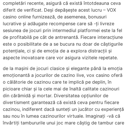
completări recente, asigură că există întotdeauna ceva
diferit de verificat. Deși depășește acest lucru – VOX
casino online furnizează, de asemenea, bonusuri
lucrative și adăugate recompense care să -ți livreze
sesiunea de jocuri prin intermediul platformei este la fel
de profitabilă pe cât de antrenantă. Fiecare interacțiune
este o posibilitate de a se bucura nu doar de câștigurile
potențiale, ci și de emoția de a explora distracții și
aspecte inovatoare care vor asigura vizitele repetate.
de la mașini de jocuri clasice și elegante până la emoția
emoționantă a jocurilor de cazino live, vox casino oferă
o călătorie de cazinou care te implică pe deplin, în
picioare chiar și la cele mai de înaltă calitate cazinouri
din cărămidă și mortar. Diversitatea opțiunilor de
divertisment garantează că există ceva pentru fiecare
cazinou, indiferent dacă sunteți un jucător cu experiență
sau nou în lumea cazinourilor virtuale. Imaginați -vă că
învârtiți tambururile unui joc mare câștig de tambur care