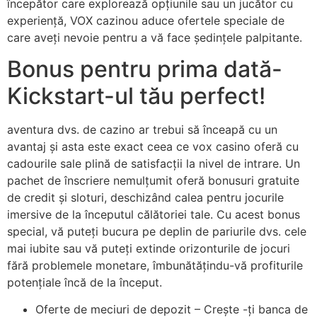
începător care explorează opțiunile sau un jucător cu
experiență, VOX cazinou aduce ofertele speciale de
care aveți nevoie pentru a vă face ședințele palpitante.
Bonus pentru prima dată-
Kickstart-ul tău perfect!
aventura dvs. de cazino ar trebui să înceapă cu un
avantaj și asta este exact ceea ce vox casino oferă cu
cadourile sale plină de satisfacții la nivel de intrare. Un
pachet de înscriere nemulțumit oferă bonusuri gratuite
de credit și sloturi, deschizând calea pentru jocurile
imersive de la începutul călătoriei tale. Cu acest bonus
special, vă puteți bucura pe deplin de pariurile dvs. cele
mai iubite sau vă puteți extinde orizonturile de jocuri
fără problemele monetare, îmbunătățindu-vă profiturile
potențiale încă de la început.
Oferte de meciuri de depozit – Crește -ți banca de