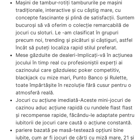
Mașini de tambur-rotiți tambururile pe mașini
tradiționale, interactive și cu câștig mare, cu
concepte fascinante și plină de satisfacții. Suntem
bucuroși să vă oferim o colecție remarcabilă de
jocuri cu sloturi. Le -am clasificat în grupuri
precum noi, trending și picături și câștiguri, astfel
încât să puteți localiza rapid stilul preferat.
Mese găzduite de dealeri-Implicați-vă în acțiunea
jocului în timp real cu profesioniștii experți ai
cazinoului care găzduiesc poker competitiv,
blackjack cu mize mari, Punto Banco și Rulette,
toate împărtășite în rezoluție fără cusur pentru o
atmosferă reală.
Jocuri cu acțiune imediată-Aceste mini-jocuri de
cazinou aduc acțiune rapidă cu rundele flast flast
și recompense rapide, făcându-le adaptate pentru
iubitorii de jocuri care caută o acțiune constantă.
pariere bazată pe masă-testează opțiuni bine
iubite, cum ar fi jocuri de cărți cu miză mare, 21 și