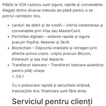
Plățile la VOX cazinou sunt sigure, rapide și convenabile.
Alegeți dintre diverse metode de plată pentru a se
potrivi cerințelor dvs.
carduri de debit și de credit – oferte instantanee și
convenabile prin Visa sau MasterCard.
Portofele digitale – sisteme rapide și sigure
precum PayPal, Neterler și Skrill.
Blockchain – Depozite imediate și retrageri prin
diferite active cripto -cripto precum Bitcoin,
Ethereum și așa mai departe.
Transferuri bancare – Transferuri bancare autentice
pentru plăți uriașe.
< /UL>
Cu o prelucrare rapidă și securitate strânsă,
tranzacțiile dvs. financiare sunt fără stres.
Serviciul pentru clienți