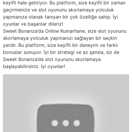
keyifli hale getiriyor. Bu platform, size keyifli bir zaman
geçirmenize ve slot oyununu skorlamaya yolculuk
yapmanıza olanak tanıyan bir çok özelliğe sahip. İyi
oyunlar ve başarılar dileriz!
Sweet Bonanza’da Online Kumarhane, size slot oyununu
skorlamaya yolculuk yapmanızı sağlayan bir seçkin
yerdir. Bu platform, size keyifli bir deneyim ve farklı
bonuslar sunuyor. İyi bir strategi ve az şansla, siz de
Sweet Bonanza’da slot oyununu skorlamaya
başlayabilirsiniz. İyi oyunlar!