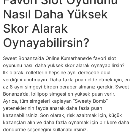
Nasıl Daha Yüksek
Skor Alarak
Oynayabilirsin?
Sweet Bonanza’da Online Kumarhane’de favori slot
oyununu nasıl daha yüksek skor alarak oynayabilirsin?
İlk olarak, rolletlerin hepsine aynı derecede odul
verdiğini unutmayın. Daha fazla puan elde etmek için, en
az 8 aynı simgeyi birden beraber almanız gerekir. Sweet
Bonanza’da, lollipop simgesi en yüksek puan verir.
Ayrıca, tüm simgeleri kaplayan “Sweety Bomb”
yeteneklerinin faydalanarak daha fazla puan
kazanabilirsiniz. Son olarak, risk azaltmak için, küçük
kazançları alın ve daha fazla oynamak için bir kere daha
döndürme seçeneğini kullanabilirsiniz.