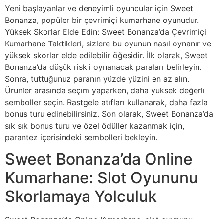
Yeni başlayanlar ve deneyimli oyuncular için Sweet
Bonanza, popüler bir çevrimiçi kumarhane oyunudur.
Yüksek Skorlar Elde Edin: Sweet Bonanza’da Çevrimiçi
Kumarhane Taktikleri, sizlere bu oyunun nasıl oynanır ve
yüksek skorlar elde edilebilir öğesidir. İlk olarak, Sweet
Bonanza’da düşük riskli oynanacak paraları belirleyin.
Sonra, tuttuğunuz paranın yüzde yüzini en az alın.
Ürünler arasında seçim yaparken, daha yüksek değerli
semboller seçin. Rastgele atıfları kullanarak, daha fazla
bonus turu edinebilirsiniz. Son olarak, Sweet Bonanza’da
sık sık bonus turu ve özel ödüller kazanmak için,
parantez içerisindeki sembolleri bekleyin.
Sweet Bonanza’da Online
Kumarhane: Slot Oyununu
Skorlamaya Yolculuk