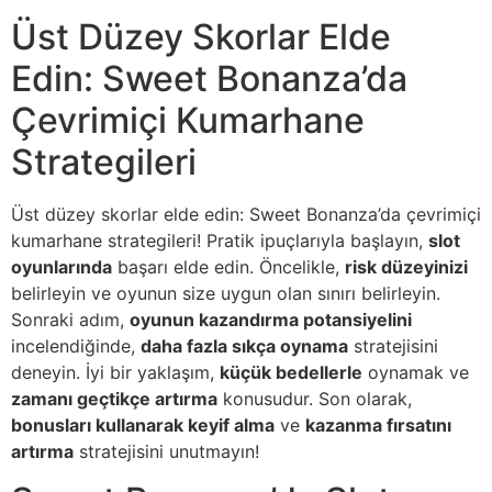
Üst Düzey Skorlar Elde
Edin: Sweet Bonanza’da
Çevrimiçi Kumarhane
Strategileri
Üst düzey skorlar elde edin: Sweet Bonanza’da çevrimiçi
kumarhane strategileri! Pratik ipuçlarıyla başlayın,
slot
oyunlarında
başarı elde edin. Öncelikle,
risk düzeyinizi
belirleyin ve oyunun size uygun olan sınırı belirleyin.
Sonraki adım,
oyunun kazandırma potansiyelini
incelendiğinde,
daha fazla sıkça oynama
stratejisini
deneyin. İyi bir yaklaşım,
küçük bedellerle
oynamak ve
zamanı geçtikçe artırma
konusudur. Son olarak,
bonusları kullanarak keyif alma
ve
kazanma fırsatını
artırma
stratejisini unutmayın!