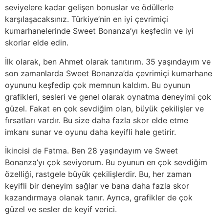
seviyelere kadar gelişen bonuslar ve ödüllerle
karşılaşacaksınız. Türkiye’nin en iyi çevrimiçi
kumarhanelerinde Sweet Bonanza’yı keşfedin ve iyi
skorlar elde edin.
İlk olarak, ben Ahmet olarak tanıtırım. 35 yaşındayım ve
son zamanlarda Sweet Bonanza’da çevrimiçi kumarhane
oyununu keşfedip çok memnun kaldım. Bu oyunun
grafikleri, sesleri ve genel olarak oynatma deneyimi çok
güzel. Fakat en çok sevdiğim olan, büyük çekilişler ve
fırsatları vardır. Bu size daha fazla skor elde etme
imkanı sunar ve oyunu daha keyifli hale getirir.
İkincisi de Fatma. Ben 28 yaşındayım ve Sweet
Bonanza’yı çok seviyorum. Bu oyunun en çok sevdiğim
özelliği, rastgele büyük çekilişlerdir. Bu, her zaman
keyifli bir deneyim sağlar ve bana daha fazla skor
kazandırmaya olanak tanır. Ayrıca, grafikler de çok
güzel ve sesler de keyif verici.