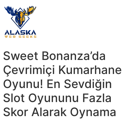
Sweet Bonanza’da
Çevrimiçi Kumarhane
Oyunu! En Sevdiğin
Slot Oyununu Fazla
Skor Alarak Oynama