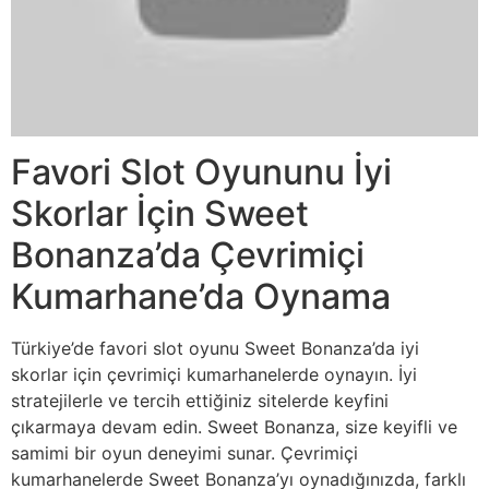
Favori Slot Oyununu İyi
Skorlar İçin Sweet
Bonanza’da Çevrimiçi
Kumarhane’da Oynama
Türkiye’de favori slot oyunu Sweet Bonanza’da iyi
skorlar için çevrimiçi kumarhanelerde oynayın. İyi
stratejilerle ve tercih ettiğiniz sitelerde keyfini
çıkarmaya devam edin. Sweet Bonanza, size keyifli ve
samimi bir oyun deneyimi sunar. Çevrimiçi
kumarhanelerde Sweet Bonanza’yı oynadığınızda, farklı