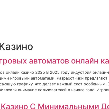
Казино
гровых автоматов онлайн к
ов онлайн казино 2025 В 2025 году индустрия онлайн-
ими игровыми автоматами. Разработчики предлагают 
сающую графику, что делает каждый слот особенным. 
ивлекли внимание пользователей в начале года. Игро
 Казино С Минимальными Д