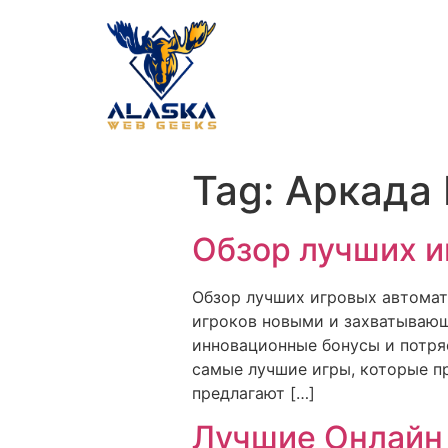
Tag:
Аркада 
Обзор лучших и
Обзор лучших игровых автомат
игроков новыми и захватывающ
инновационные бонусы и потря
самые лучшие игры, которые пр
предлагают […]
Лучшие Онлайн