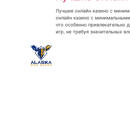
Лучшие онлайн казино с миним
онлайн казино с минимальными
что особенно привлекательно д
игр, не требуя значительных 