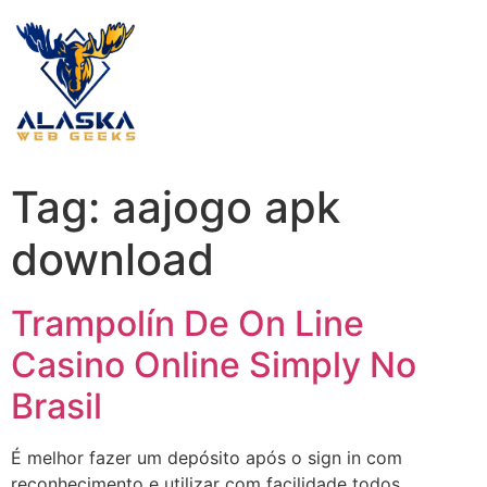
Tag:
aajogo apk
download
Trampolín De On Line
Casino Online Simply No
Brasil
É melhor fazer um depósito após o sign in com
reconhecimento e utilizar com facilidade todos