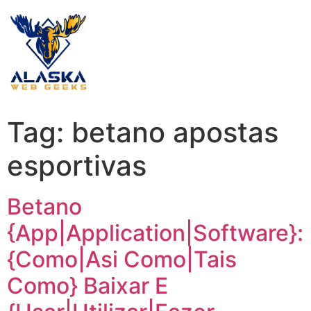
Tag:
betano apostas
esportivas
Betano
{App|Application|Software}:
{Como|Asi Como|Tais
Como} Baixar E