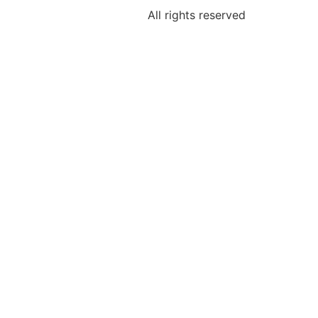
All rights reserved