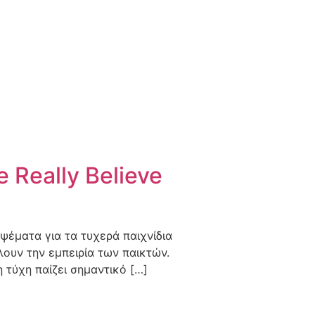
 Really Believe
 ψέματα για τα τυχερά παιχνίδια
λουν την εμπειρία των παικτών.
η τύχη παίζει σημαντικό […]