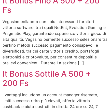
It Bonus Fino A 500 + 200
Fs
Vegasino collabora con i piu interessanti fornitori
vittoria software, tra i quali NetEnt, Evolution Gaming e
Pragmatic Play, garantendo esperienze vittoria gioco di
alta qualità. Vegasino permette successo selezionare tra
perfino metodi successo pagamento consapevoli e
diversificati, tra cui carte vittoria credito, portafogli
elettronici e criptovalute, per consentire depositi e
prelievi convenienti. Durante La sezione […]
It Bonus Sottile A 500 +
200 Fs
I vantaggi includono un account manager riservato,
limiti successo ritiro più elevati, offerte vittoria
cashback e aiuto costruiti in diretta 24 ore su 24, 7