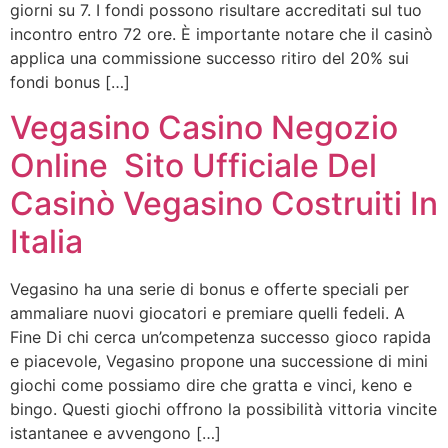
giorni su 7. I fondi possono risultare accreditati sul tuo
incontro entro 72 ore. È importante notare che il casinò
applica una commissione successo ritiro del 20% sui
fondi bonus […]
Vegasino Casino Negozio
Online ️ Sito Ufficiale Del
Casinò Vegasino Costruiti In
Italia
Vegasino ha una serie di bonus e offerte speciali per
ammaliare nuovi giocatori e premiare quelli fedeli. A
Fine Di chi cerca un’competenza successo gioco rapida
e piacevole, Vegasino propone una successione di mini
giochi come possiamo dire che gratta e vinci, keno e
bingo. Questi giochi offrono la possibilità vittoria vincite
istantanee e avvengono […]