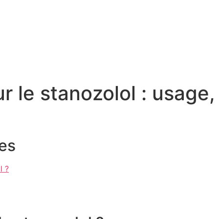
r le stanozolol : usage,
es
l ?