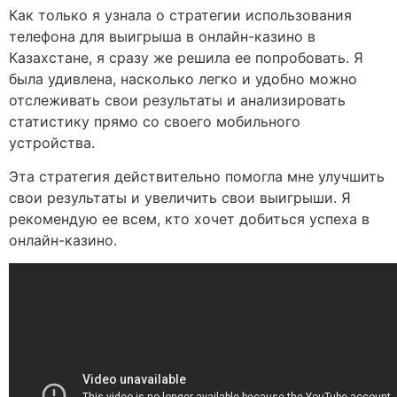
Как только я узнала о стратегии использования
телефона для выигрыша в онлайн-казино в
Казахстане, я сразу же решила ее попробовать. Я
была удивлена, насколько легко и удобно можно
отслеживать свои результаты и анализировать
статистику прямо со своего мобильного
устройства.
Эта стратегия действительно помогла мне улучшить
свои результаты и увеличить свои выигрыши. Я
рекомендую ее всем, кто хочет добиться успеха в
онлайн-казино.