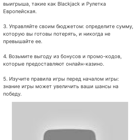
выигрыша, такие как Blackjack и Рулетка
Европейская.
3. Управляйте своим бюджетом: определите сумму,
которую вы готовы потерять, и никогда не
превышайте ее.
4. Возьмите выгоду из бонусов и промо-кодов,
которые предоставляют онлайн-казино.
5. Изучите правила игры перед началом игры:
знание игры может увеличить ваши шансы на
победу.