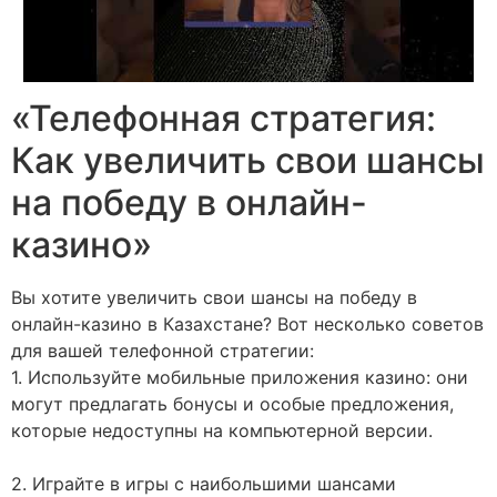
«Телефонная стратегия:
Как увеличить свои шансы
на победу в онлайн-
казино»
Вы хотите увеличить свои шансы на победу в
онлайн-казино в Казахстане? Вот несколько советов
для вашей телефонной стратегии:
1. Используйте мобильные приложения казино: они
могут предлагать бонусы и особые предложения,
которые недоступны на компьютерной версии.
2. Играйте в игры с наибольшими шансами