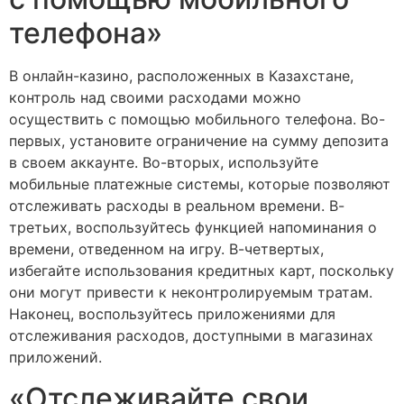
телефона»
В онлайн-казино, расположенных в Казахстане,
контроль над своими расходами можно
осуществить с помощью мобильного телефона. Во-
первых, установите ограничение на сумму депозита
в своем аккаунте. Во-вторых, используйте
мобильные платежные системы, которые позволяют
отслеживать расходы в реальном времени. В-
третьих, воспользуйтесь функцией напоминания о
времени, отведенном на игру. В-четвертых,
избегайте использования кредитных карт, поскольку
они могут привести к неконтролируемым тратам.
Наконец, воспользуйтесь приложениями для
отслеживания расходов, доступными в магазинах
приложений.
«Отслеживайте свои