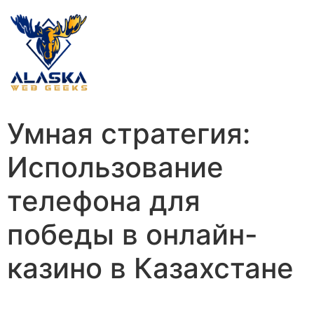
Умная стратегия:
Использование
телефона для
победы в онлайн-
казино в Казахстане