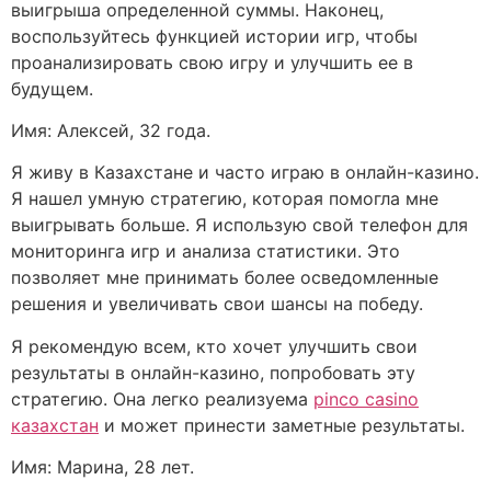
выигрыша определенной суммы. Наконец,
воспользуйтесь функцией истории игр, чтобы
проанализировать свою игру и улучшить ее в
будущем.
Имя: Алексей, 32 года.
Я живу в Казахстане и часто играю в онлайн-казино.
Я нашел умную стратегию, которая помогла мне
выигрывать больше. Я использую свой телефон для
мониторинга игр и анализа статистики. Это
позволяет мне принимать более осведомленные
решения и увеличивать свои шансы на победу.
Я рекомендую всем, кто хочет улучшить свои
результаты в онлайн-казино, попробовать эту
стратегию. Она легко реализуема
pinco casino
казахстан
и может принести заметные результаты.
Имя: Марина, 28 лет.