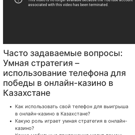
Часто задаваемые вопросы:
Умная стратегия –
использование телефона для
победы в онлайн-казино в
Казахстане
Как использовать свой телефон для выигрыша
в онлайн-казино в Казахстане?
Какую роль играет умная стратегия в онлайн-
казино?