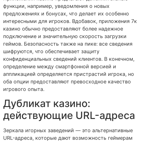
функции, например, уведомления о новых
предложениях и бонусах, что делает их особенно
интересными для игроков. Вдобавок, приложения 7к
казино обычно предоставляют более надежное
подключение и значительную скорость загрузки
геймов. Безопасность также на пике: все сведения
шифруются, что обеспечивает защиту
конфиденциальных сведений клиентов. В конечном,
определение между смартфонной версией и
аппликацией определяется пристрастий игрока, но
оба опции предоставляют превосходное качество
игрового опыта.
Дубликат казино:
действующие URL-адреса
Зеркала игорных заведений — это альтернативные
URL-адреса, которые дают возможность геймерам