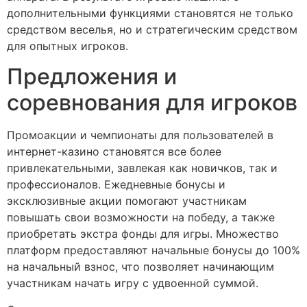
дополнительными функциями становятся не только
средством веселья, но и стратегическим средством
для опытных игроков.
Предложения и
соревнования для игроков
Промоакции и чемпионаты для пользователей в
интернет-казино становятся все более
привлекательными, завлекая как новичков, так и
профессионалов. Ежедневные бонусы и
эксклюзивные акции помогают участникам
повышать свои возможности на победу, а также
приобретать экстра фонды для игры. Множество
платформ предоставляют начальные бонусы до 100%
на начальный взнос, что позволяет начинающим
участникам начать игру с удвоенной суммой.