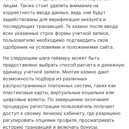
лицам. Также стоит уделить внимание на
корректность ввода данных, ведь они будут
задействованы для верификации аккаунта и
последующих транзакций. 7к казино после ввода
всех указанных строк формы учетной записи,
пользователю необходимо подтвердить свое
одобрение на условиями и положениями сайта.
На следующем шаге геймеру может быть
предоставлено выбрать способ расчета и денежную
единицу учетной записи. Многие казино дают
возможность подбора из различных
распространенных платежных систем, таких как
пластиковые карты, виртуальные кошельки или
цифровые валюты. По завершении окончания
процедуры регистрации пользователь получает
доступ к своему личному кабинету, где разрешено
регулировать опциями профиля, просматривать
историю транзакций и включать бонусы.