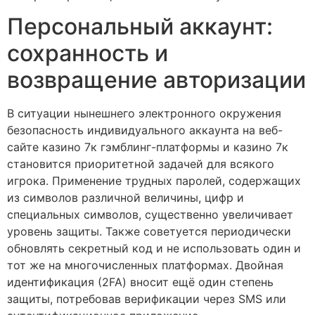
Персональный аккаунт:
сохранность и
возвращение авторизации
В ситуации нынешнего электронного окружения
безопасность индивидуального аккаунта на веб-
сайте казино 7к гэмблинг-платформы и казино 7к
становится приоритетной задачей для всякого
игрока. Применение трудных паролей, содержащих
из символов различной величины, цифр и
специальных символов, существенно увеличивает
уровень защиты. Также советуется периодически
обновлять секретный код и не использовать один и
тот же на многочисленных платформах. Двойная
идентификация (2FA) вносит ещё один степень
защиты, потребовав верификации через SMS или