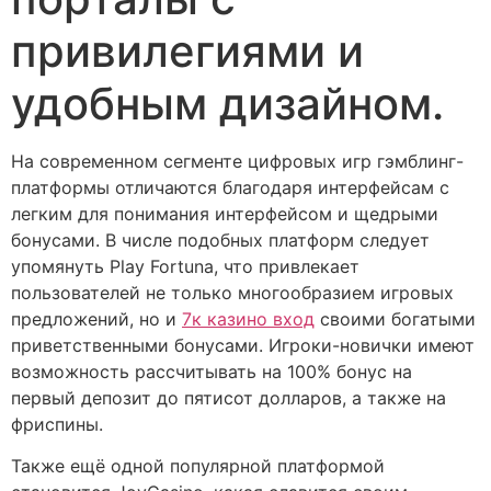
привилегиями и
удобным дизайном.
На современном сегменте цифровых игр гэмблинг-
платформы отличаются благодаря интерфейсам с
легким для понимания интерфейсом и щедрыми
бонусами. В числе подобных платформ следует
упомянуть Play Fortuna, что привлекает
пользователей не только многообразием игровых
предложений, но и
7к казино вход
своими богатыми
приветственными бонусами. Игроки-новички имеют
возможность рассчитывать на 100% бонус на
первый депозит до пятисот долларов, а также на
фриспины.
Также ещё одной популярной платформой