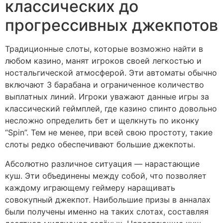
классических до
прогрессивных джекпотов
Традиционные слоты, которые возможно найти в
любом казино, манят игроков своей легкостью и
ностальгической атмосферой. Эти автоматы обычно
включают 3 барабана и ограниченное количество
выплатных линий. Игроки уважают данные игры за
классический геймплей, где казино спинто довольно
несложно определить бет и щелкнуть по иконку
“Spin”. Тем не менее, при всей свою простоту, такие
слоты редко обеспечивают большие джекпоты.
Абсолютно различное ситуация — нарастающие
куш. Эти объединены между собой, что позволяет
каждому играющему геймеру наращивать
совокупный джекпот. Наибольшие призы в анналах
были получены именно на таких слотах, составляя