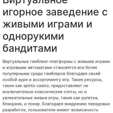
игорное заведение с
живыми играми и
однорукими
бандитами
Виртуальные гэмблинг-платформы с живыми играми
и игровыми автоматами становятся все более
популярными среди гэмблеров благодаря своей
особой ауре и ассортименту игр. Такие ресурсы,
такие как spinto casino, предоставляют не
исключительно классические слоты, но и
увлекательные живые игры, такие как рулетка,
блэкджек, и покер. Благодаря внедрению передовых
разработок, пользователи имеют возможность