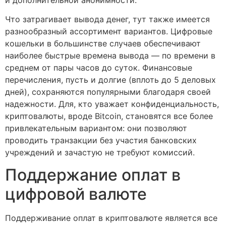
Что затрагивает вывода денег, тут также имеется
разнообразный ассортимент вариантов. Цифровые
кошельки в большинстве случаев обеспечивают
наиболее быстрые времена вывода — по времени в
среднем от пары часов до суток. Финансовые
перечисления, пусть и долгие (вплоть до 5 деловых
дней), сохраняются популярными благодаря своей
надежности. Для, кто уважает конфиденциальность,
криптовалюты, вроде Bitcoin, становятся все более
привлекательным вариантом: они позволяют
проводить транзакции без участия банковских
учреждений и зачастую не требуют комиссий.
Поддержание оплат в
цифровой валюте
Поддерживание оплат в криптовалюте является все