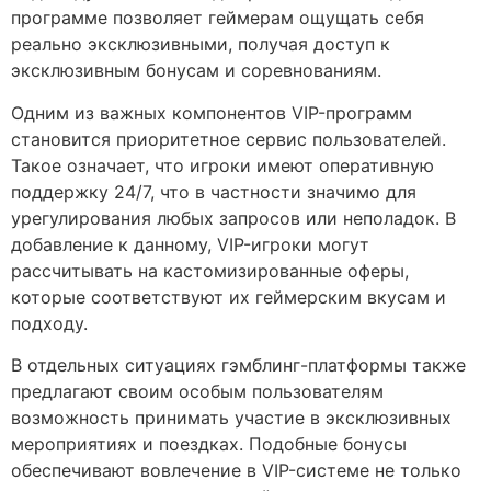
программе позволяет геймерам ощущать себя
реально эксклюзивными, получая доступ к
эксклюзивным бонусам и соревнованиям.
Одним из важных компонентов VIP-программ
становится приоритетное сервис пользователей.
Такое означает, что игроки имеют оперативную
поддержку 24/7, что в частности значимо для
урегулирования любых запросов или неполадок. В
добавление к данному, VIP-игроки могут
рассчитывать на кастомизированные оферы,
которые соответствуют их геймерским вкусам и
подходу.
В отдельных ситуациях гэмблинг-платформы также
предлагают своим особым пользователям
возможность принимать участие в эксклюзивных
мероприятиях и поездках. Подобные бонусы
обеспечивают вовлечение в VIP-системе не только