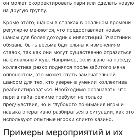
он может скорректировать пари или сделать новую
на другую группу.
Кроме этого, шансы в ставках в реальном времени
регулярно меняются, что предоставляет новые
шансы для более доходных инвестиций. Участники
обязаны быть весьма бдительны к изменениям
ставок, так как они могут существенно отразиться
на финальный куш. Например, если шанс на победу
коллектива резко поднялся после забитого мяча
оппонентом, это может стать замечательной
шансом для тех, кто уверен в умении коллектива
реабилитироваться. Необходимо осознавать, что
пари в лайв-режиме требуют не только
предчувствия, но и глубокого понимания игры и
навыка оперативно разбираться в ситуации, как это
используют опытные игроки спинто казино.
Примеры мероприятий и их