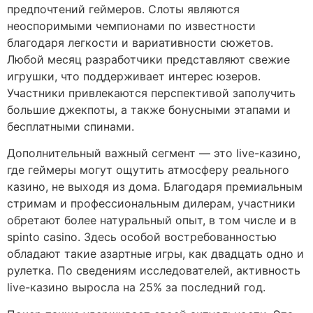
предпочтений геймеров. Слоты являются
неоспоримыми чемпионами по известности
благодаря легкости и вариативности сюжетов.
Любой месяц разработчики представляют свежие
игрушки, что поддерживает интерес юзеров.
Участники привлекаются перспективой заполучить
большие джекпоты, а также бонусными этапами и
бесплатными спинами.
Дополнительный важный сегмент — это live-казино,
где геймеры могут ощутить атмосферу реального
казино, не выходя из дома. Благодаря премиальным
стримам и профессиональным дилерам, участники
обретают более натуральный опыт, в том числе и в
spinto casino. Здесь особой востребованностью
обладают такие азартные игры, как двадцать одно и
рулетка. По сведениям исследователей, активность
live-казино выросла на 25% за последний год.