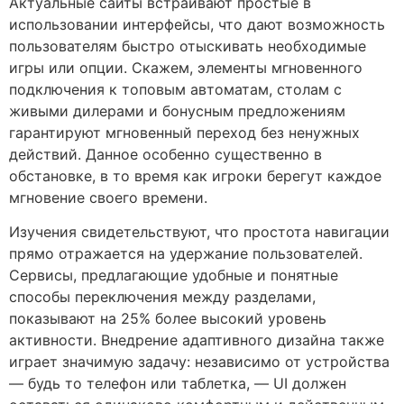
Актуальные сайты встраивают простые в
использовании интерфейсы, что дают возможность
пользователям быстро отыскивать необходимые
игры или опции. Скажем, элементы мгновенного
подключения к топовым автоматам, столам с
живыми дилерами и бонусным предложениям
гарантируют мгновенный переход без ненужных
действий. Данное особенно существенно в
обстановке, в то время как игроки берегут каждое
мгновение своего времени.
Изучения свидетельствуют, что простота навигации
прямо отражается на удержание пользователей.
Сервисы, предлагающие удобные и понятные
способы переключения между разделами,
показывают на 25% более высокий уровень
активности. Внедрение адаптивного дизайна также
играет значимую задачу: независимо от устройства
— будь то телефон или таблетка, — UI должен