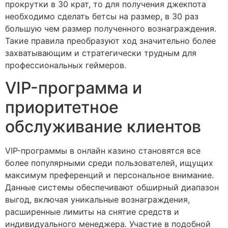
прокрутки в 30 крат, то для получения джекпота
необходимо сделать бетсы на размер, в 30 раз
большую чем размер полученного вознаграждения.
Такие правила преобразуют ход значительно более
захватывающим и стратегически трудным для
профессиональных геймеров.
VIP-программа и
приоритетное
обслуживание клиентов
VIP-программы в онлайн казино становятся все
более популярными среди пользователей, ищущих
максимум преференций и персональное внимание.
Данные системы обеспечивают обширный диапазон
выгод, включая уникальные вознаграждения,
расширенные лимиты на снятие средств и
индивидуального менеджера. Участие в подобной