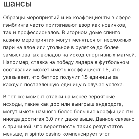
шансы
Образцы мероприятий и их коэффициенты в сфере
гэмблинга часто притягивают взор как новичков,
так и профессионалов. В игорном доме спинто
казино мероприятия могут меняться от несложных
пари на алое или угольное в рулетке до более
замысловатых вкладов на исход спортивных матчей.
Например, ставка на победу лидера в футбольном
состязании может иметь коэффициент 1.5, что
указывает, что беттор получит 1.5 единицы за
каждую поставленную единицу в случае успеха.
В тот же момент ставки на менее вероятные
исходы, такие как дро или выигрыш андердога,
могут иметь намного более большие коэффициенты,
иногда достигая 3.0 или даже выше. Данное связано
с причиной, что вероятность таких результатов
меньше, и spinto casino компенсирует этот